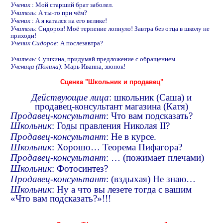
Ученик
: Мой старший брат заболел.
Учитель
: А ты-то при чём?
Ученик
: А я катался на его велике!
Учитель
: Сидоров! Моё терпение лопнуло! Завтра без отца в школу не
приходи!
Ученик Сидоров
: А послезавтра?
Учитель
: Сушкина, придумай предложение с обращением.
Ученица (Полина)
: Марь Иванна, звонок!
Сценка "Школьник и продавец"
Действующие лица
: школьник (Саша) и
продавец-консультант магазина (Катя)
Продавец-консультант
: Что вам подсказать?
Школьник
: Годы правления Николая II?
Продавец-консультант
: Не в курсе.
Школьник
: Хорошо… Теорема Пифагора?
Продавец-консультант
: … (пожимает плечами)
Школьник
: Фотосинтез?
Продавец-консультант
: (вздыхая) Не знаю…
Школьник
: Ну а что вы лезете тогда с вашим
«Что вам подсказать?»!!!