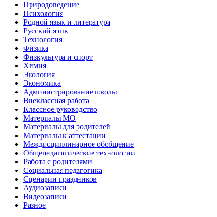
Природоведение
Психология
Родной язык и литература
Русский язык
Технология
Физика
Физкультура и спорт
Химия
Экология
Экономика
Администрирование школы
Внеклассная работа
Классное руководство
Материалы МО
Материалы для родителей
Материалы к аттестации
Междисциплинарное обобщение
Общепедагогические технологии
Работа с родителями
Социальная педагогика
Сценарии праздников
Аудиозаписи
Видеозаписи
Разное