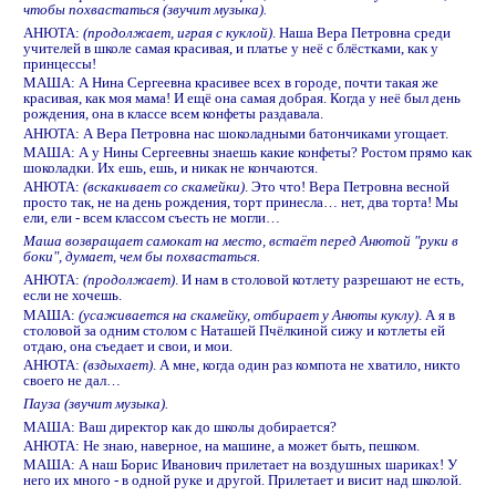
чтобы похвастаться (звучит музыка).
АНЮТА:
(продолжает, играя с куклой)
. Наша Вера Петровна среди
учителей в школе самая красивая, и платье у неё с блёстками, как у
принцессы!
МАША: А Нина Сергеевна красивее всех в городе, почти такая же
красивая, как моя мама! И ещё она самая добрая. Когда у неё был день
рождения, она в классе всем конфеты раздавала.
АНЮТА: А Вера Петровна нас шоколадными батончиками угощает.
МАША: А у Нины Сергеевны знаешь какие конфеты? Ростом прямо как
шоколадки. Их ешь, ешь, и никак не кончаются.
АНЮТА:
(вскакивает со скамейки)
. Это что! Вера Петровна весной
просто так, не на день рождения, торт принесла… нет, два торта! Мы
ели, ели - всем классом съесть не могли…
Маша возвращает самокат на место, встаёт перед Анютой "руки в
боки", думает, чем бы похвастаться.
АНЮТА:
(продолжает)
. И нам в столовой котлету разрешают не есть,
если не хочешь.
МАША:
(усаживается на скамейку, отбирает у Анюты куклу)
. А я в
столовой за одним столом с Наташей Пчёлкиной сижу и котлеты ей
отдаю, она съедает и свои, и мои.
АНЮТА:
(вздыхает)
. А мне, когда один раз компота не хватило, никто
своего не дал…
Пауза (звучит музыка).
МАША: Ваш директор как до школы добирается?
АНЮТА: Не знаю, наверное, на машине, а может быть, пешком.
МАША: А наш Борис Иванович прилетает на воздушных шариках! У
него их много - в одной руке и другой. Прилетает и висит над школой.