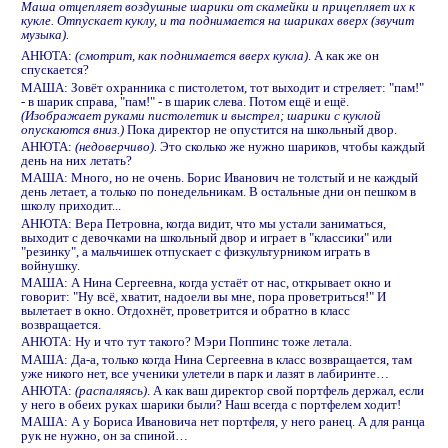
Маша отцепляет воздушные шарики от скамейки и прицепляет их к
кукле. Отпускает куклу, и та поднимается на шариках вверх (звучит
музыка).
АНЮТА:
(смотрит, как поднимается вверх кукла)
. А как же он
спускается?
МАША: Зовёт охранника с пистолетом, тот выходит и стреляет: "пам!"
- в шарик справа, "пам!" - в шарик слева. Потом ещё и ещё.
(Изображает руками пистолетик и выстрел; шарики с куклой
опускаются вниз.)
Пока директор не опустится на школьный двор.
АНЮТА:
(недоверчиво).
Это сколько же нужно шариков, чтобы каждый
день на них летать?
МАША: Много, но не очень. Борис Иванович не толстый и не каждый
день летает, а только по понедельникам. В остальные дни он пешком в
школу приходит...
АНЮТА: Вера Петровна, когда видит, что мы устали заниматься,
выходит с девочками на школьный двор и играет в "классики" или
"резинку", а мальчишек отпускает с физкультурником играть в
войнушку.
МАША: А Нина Сергеевна, когда устаёт от нас, открывает окно и
говорит: "Ну всё, хватит, надоели вы мне, пора проветриться!" И
вылетает в окно. Отдохнёт, проветрится и обратно в класс
возвращается.
АНЮТА: Ну и что тут такого? Мэри Поппинс тоже летала.
МАША: Да-а, только когда Нина Сергеевна в класс возвращается, там
уже никого нет, все ученики улетели в парк и лазят в лабиринте…
АНЮТА:
(распаляясь)
. А как ваш директор свой портфель держал, если
у него в обеих руках шарики были? Наш всегда с портфелем ходит!
МАША: А у Бориса Ивановича нет портфеля, у него ранец. А для ранца
рук не нужно, он за спиной…