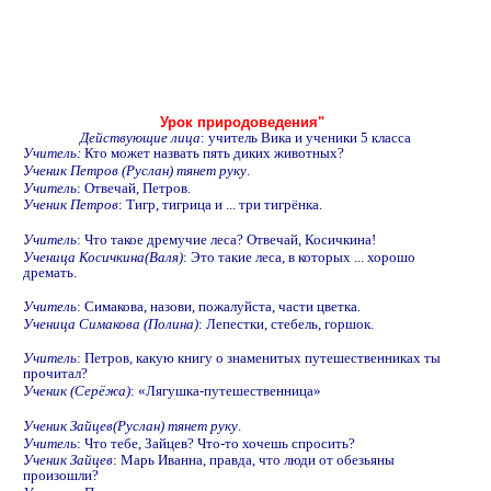
Урок природоведения"
Действующие лица
: учитель Вика и ученики 5 класса
Учитель:
Кто может назвать пять диких животных?
Ученик Петров (Руслан) тянет руку
.
Учитель
: Отвечай, Петров.
Ученик Петров
: Тигр, тигрица и ... три тигрёнка.
Учитель
: Что такое дремучие леса? Отвечай, Косичкина!
Ученица Косичкина(Валя)
: Это такие леса, в которых ... хорошо
дремать.
Учитель
: Симакова, назови, пожалуйста, части цветка.
Ученица Симакова (Полина)
: Лепестки, стебель, горшок.
Учитель
: Петров, какую книгу о знаменитых путешественниках ты
прочитал?
Ученик (Серёжа)
: «Лягушка-путешественница»
Ученик Зайцев(Руслан) тянет руку
.
Учитель
: Что тебе, Зайцев? Что-то хочешь спросить?
Ученик Зайцев
: Марь Иванна, правда, что люди от обезьяны
произошли?