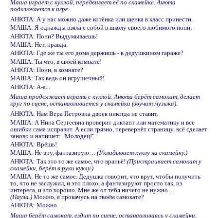
Маша играет с куклой, передвигает её по скамейке. Анюта
подключается к игре.
АНЮТА: А у нас можно даже котёнка или щенка в класс принести.
МАША: Я однажды взяла с собой в школу своего любимого пони.
АНЮТА: Пони? Выдумываешь!
МАША: Нет, правда.
АНЮТА: Где же ты его дома держишь - в дедушкином гараже?
МАША: Ты что, в своей комнате!
АНЮТА: Пони, в комнате?
МАША: Так ведь он игрушечный!
АНЮТА: А-а...
Маша продолжает играть с куклой. Анюта берёт самокат, делает
круг по сцене, останавливается у скамейки (звучит музыка).
АНЮТА: Нам Вера Петровна двоек никогда не ставит.
МАША: А Нина Сергеевна проверит диктант или математику и все
ошибки сама исправит. А если грязно, перевернёт страницу, всё сделает
заново и напишет: "Молодец!".
АНЮТА: Врёшь!
МАША: Не вру, фантазирую…
(Укладывает куклу на скамейку.)
АНЮТА: Так это то же самое, что враньё!
(Пристраивает самокат у
скамейки, берёт в руки куклу.)
МАША: Не то же самое. Дедушка говорит, что врут, чтобы получить
то, что не заслужил, и это плохо, а фантазируют просто так, из
интереса, и это хорошо. Мне же от тебя ничего не нужно…
(Пауза.)
Можно, я прокачусь на твоём самокате?
АНЮТА: Можно…
Маша берёт самокат, ездит по сцене, останавливаясь у скамейки,