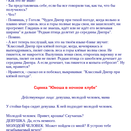
- Как это не знаю!
- Ты представляешь себе, если бы все говорили так, как ты, что бы
получилось?
- Что?
- Помнишь, у Гоголя. "Чуден Днепр при тихой погоде, когда вольно и
плавно мчит сквозь леса и горы полные воды свои, ни зашелохнёт, ни
прогремит. Глядишь и не знаешь, идёт или не идёт его величавая
ширина" и дальше "Редкая птица долетит до середины Днепра".
- Помню.
- А вот теперь послушай, как это на твоём языке-бзике звучит:
"Классный Днепр при клёвой погоде, когда, кочевряжась и
выпендриваясь, пилит сквозь леса и горы клёвые волны свои. Hе
гикнется, не накроется. Вылупишь зенки свои, откроешь варежку и не
знаешь, пилит он или не пилит. Редкая птица со шнобелем дочешет до
середины Днепра. А если дочешет, так гикнется и копыта отбросит". Hу
как, нравится?
- Hравится, - сказал он и побежал, выкрикивая: "Классный Днепр при
клёвой погоде".
Сценка "Юноша в ночном клубе"
Действующие лица
: девушка, молодой человек, мама
У стойки бара сидит девушка. К ней подходит молодой человек.
Молодой человек: Привет, крошка! Скучаешь?
ДЕВУШКА: Да, есть немного.
МОЛОДОЙ ЧЕЛОВЕК: Может пойдем со мной? Я устрою тебе
незабываемый вечер!