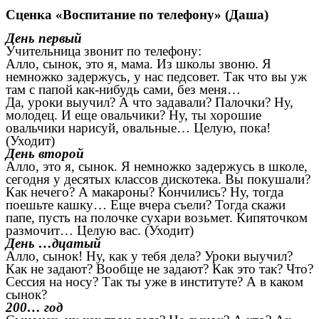
Сценка «Воспитание по телефону» (Даша)
День первый
Учительница звонит по телефону:
Алло, сынок, это я, мама. Из школы звоню. Я
немножко задержусь, у нас педсовет. Так что вы уж
там с папой как-нибудь сами, без меня…
Да, уроки выучил? А что задавали? Палочки? Ну,
молодец. И еще овальчики? Ну, ты хорошие
овальчики нарисуй, овальные… Целую, пока!
(Уходит)
День второй
Алло, это я, сынок. Я немножко задержусь в школе,
сегодня у десятых классов дискотека. Вы покушали?
Как нечего? А макароны? Кончились? Ну, тогда
поешьте кашку… Еще вчера съели? Тогда скажи
папе, пусть на полочке сухари возьмет. Кипяточком
размочит… Целую вас. (Уходит)
День …дцатый
Алло, сынок! Ну, как у тебя дела? Уроки выучил?
Как не задают? Вообще не задают? Как это так? Что?
Сессия на носу? Так ты уже в институте? А в каком
сынок?
200… год