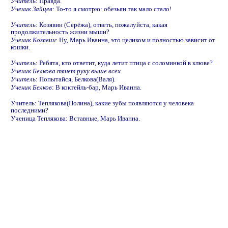
Учитель
: Правда.
Ученик Зайцев
: То-то я смотрю: обезьян так мало стало!
Учитель
: Козявин (Серёжа), ответь, пожалуйста, какая
продолжительность жизни мыши?
Ученик Козявин
: Ну, Марь Иванна, это целиком и полностью зависит от
кошки.
Учитель
: Ребята, кто ответит, куда летит птица с соломинкой в клюве?
Ученик Белкова тянет руку выше всех.
Учитель
: Попытайся, Белкова(Валя).
Ученик Белков
: В коктейль-бар, Марь Иванна.
Учитель: Теплякова(Полина), какие зубы появляются у человека
последними?
Ученица Теплякова: Вставные, Марь Иванна.