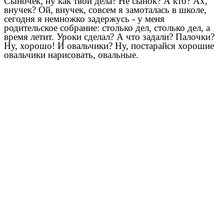
Сыночек, ну как твои дела? Не сынок? А кто? Ах,
внучек? Ой, внучек, совсем я замоталась в школе,
сегодня я немножко задержусь - у меня
родительское собрание: столько дел, столько дел, а
время летит. Уроки сделал? А что задали? Палочки?
Ну, хорошо! И овальчики? Ну, постарайся хорошие
овальчики нарисовать, овальные.