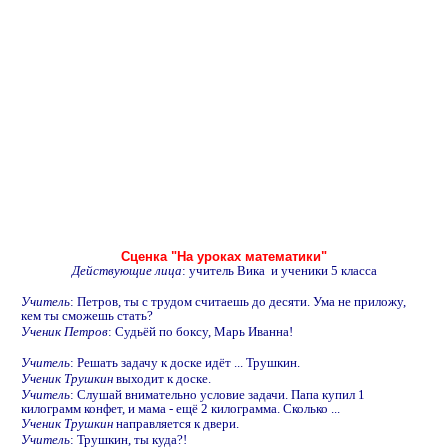
Сценка "На уроках математики"
Действующие лица
: учитель Вика и ученики 5 класса
Учитель
: Петров, ты с трудом считаешь до десяти. Ума не приложу,
кем ты сможешь стать?
Ученик Петров
: Судьёй по боксу, Марь Иванна!
Учитель
: Решать задачу к доске идёт ... Трушкин.
Ученик Трушкин
выходит к доске.
Учитель
: Слушай внимательно условие задачи. Папа купил 1
килограмм конфет, и мама - ещё 2 килограмма. Сколько ...
Ученик Трушкин
направляется к двери.
Учитель
: Трушкин, ты куда?!