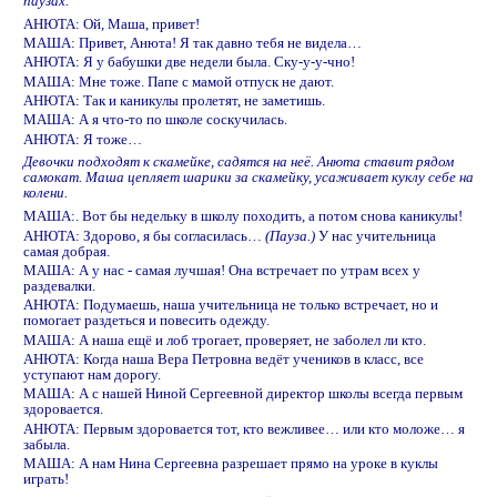
паузах.
АНЮТА: Ой, Маша, привет!
МАША: Привет, Анюта! Я так давно тебя не видела…
АНЮТА: Я у бабушки две недели была. Ску-у-у-чно!
МАША: Мне тоже. Папе с мамой отпуск не дают.
АНЮТА: Так и каникулы пролетят, не заметишь.
МАША: А я что-то по школе соскучилась.
АНЮТА: Я тоже…
Девочки подходят к скамейке, садятся на неё. Анюта ставит рядом
самокат. Маша цепляет шарики за скамейку, усаживает куклу себе на
колени.
МАША:. Вот бы недельку в школу походить, а потом снова каникулы!
АНЮТА: Здорово, я бы согласилась…
(Пауза.)
У нас учительница
самая добрая.
МАША: А у нас - самая лучшая! Она встречает по утрам всех у
раздевалки.
АНЮТА: Подумаешь, наша учительница не только встречает, но и
помогает раздеться и повесить одежду.
МАША: А наша ещё и лоб трогает, проверяет, не заболел ли кто.
АНЮТА: Когда наша Вера Петровна ведёт учеников в класс, все
уступают нам дорогу.
МАША: А с нашей Ниной Сергеевной директор школы всегда первым
здоровается.
АНЮТА: Первым здоровается тот, кто вежливее… или кто моложе… я
забыла.
МАША: А нам Нина Сергеевна разрешает прямо на уроке в куклы
играть!