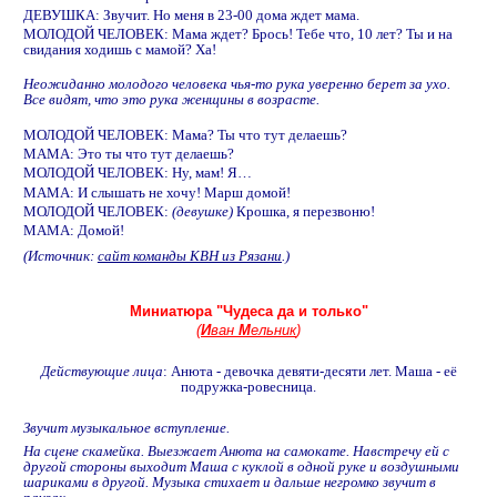
ДЕВУШКА: Звучит. Но меня в 23-00 дома ждет мама.
МОЛОДОЙ ЧЕЛОВЕК: Мама ждет? Брось! Тебе что, 10 лет? Ты и на
свидания ходишь с мамой? Ха!
Неожиданно молодого человека чья-то рука уверенно берет за ухо.
Все видят, что это рука женщины в возрасте.
МОЛОДОЙ ЧЕЛОВЕК: Мама? Ты что тут делаешь?
МАМА: Это ты что тут делаешь?
МОЛОДОЙ ЧЕЛОВЕК: Ну, мам! Я…
МАМА: И слышать не хочу! Марш домой!
МОЛОДОЙ ЧЕЛОВЕК:
(девушке)
Крошка, я перезвоню!
МАМА: Домой!
(Источник:
сайт команды КВН из Рязани
.)
Миниатюра "Чудеса да и только"
(
И
ван
М
ельник
)
Действующие лица
: Анюта - девочка девяти-десяти лет. Маша - её
подружка-ровесница.
Звучит музыкальное вступление.
На сцене скамейка. Выезжает Анюта на самокате. Навстречу ей с
другой стороны выходит Маша с куклой в одной руке и воздушными
шариками в другой. Музыка стихает и дальше негромко звучит в