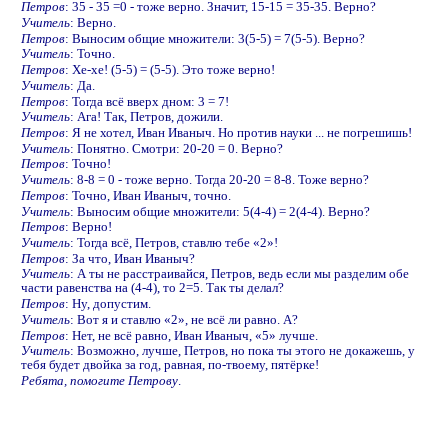
Петров
: 35 - 35 =0 - тоже верно. Значит, 15-15 = 35-35. Верно?
Учитель
: Верно.
Петров
: Выносим общие множители: 3(5-5) = 7(5-5). Верно?
Учитель
: Точно.
Петров
: Хе-хе! (5-5) = (5-5). Это тоже верно!
Учитель
: Да.
Петров
: Тогда всё вверх дном: 3 = 7!
Учитель
: Ага! Так, Петров, дожили.
Петров
: Я не хотел, Иван Иваныч. Но против науки ... не погрешишь!
Учитель
: Понятно. Смотри: 20-20 = 0. Верно?
Петров
: Точно!
Учитель
: 8-8 = 0 - тоже верно. Тогда 20-20 = 8-8. Тоже верно?
Петров
: Точно, Иван Иваныч, точно.
Учитель
: Выносим общие множители: 5(4-4) = 2(4-4). Верно?
Петров
: Верно!
Учитель
: Тогда всё, Петров, ставлю тебе «2»!
Петров
: За что, Иван Иваныч?
Учитель
: А ты не расстраивайся, Петров, ведь если мы разделим обе
части равенства на (4-4), то 2=5. Так ты делал?
Петров
: Ну, допустим.
Учитель
: Вот я и ставлю «2», не всё ли равно. А?
Петров
: Нет, не всё равно, Иван Иваныч, «5» лучше.
Учитель
: Возможно, лучше, Петров, но пока ты этого не докажешь, у
тебя будет двойка за год, равная, по-твоему, пятёрке!
Ребята, помогите Петрову
.