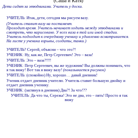
(Саша и Катя)
Дети сидят за этюдниками. Учитель у доски.
УЧИТЕЛЬ: Итак, дети, сегодня мы рисуем вазу.
(Учитель ставит вазу на постамент.
Проходит время. Учитель начинает ходить между этюдниками и
смотреть, что нарисовано. У всех ваза в той или иной стадии.
Учитель подходит к очередному ученику и удивленно всматривается.
На листе у ученика взрывы, солдаты, танки.)
УЧИТЕЛЬ? Сергей, объясни – что это?!
УЧЕНИК: Ну, как же, Петр Сергеевич! Это – ваза!
УЧИТЕЛЬ: Это – ваза?!!!!
УЧЕНИК: Петр Сергеевич, вы же художник! Вы должны понимать, что
я так вижу! Вот так я вижу вазу!
(показывается рисунок)
УЧИТЕЛЬ: (спокойно) Ну, хорошо… давай дневник!
Ученик отдает дневник учителю. Учитель ставит большую двойку и
отдает дневник ученику.
УЧЕНИК: (заглянув в дневник) Два?! За что!??
УЧИТЕЛЬ: Да что ты, Сережа! Это не два, это – пять! Просто я так
вижу