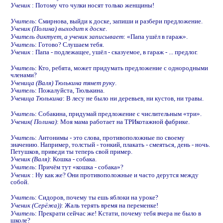
Ученик
: Потому что чулки носят только женщины!
Учитель
: Смирнова, выйди к доске, запиши и разбери предложение.
Ученик (Полина) выходит к доске
.
Учитель диктует, а ученик записывает
: «Папа ушёл в гараж».
Учитель
: Готово? Слушаем тебя.
Ученик
: Папа - подлежащее, ушёл - сказуемое, в гараж - ... предлог.
Учитель
: Кто, ребята, может придумать предложение с однородными
членами?
Ученица (Валя) Тюлькина тянет руку
.
Учитель
: Пожалуйста, Тюлькина.
Ученица Тюлькина
: В лесу не было ни деревьев, ни кустов, ни травы.
Учитель
: Собакина, придумай предложение с числительным «три».
Ученик( Полина)
: Моя мама работает на ТРИкотажной фабрике.
Учитель
: Антонимы - это слова, противоположные по своему
значению. Например, толстый - тонкий, плакать - смеяться, день - ночь.
Петушков, приведи ты теперь свой пример.
Ученик (Валя)
: Кошка - собака.
Учитель
: Причём тут «кошка - собака»?
Ученик
: Ну как же? Они противоположные и часто дерутся между
собой.
Учитель
: Сидоров, почему ты ешь яблоки на уроке?
Ученик (Серёжа))
: Жаль терять время на переменке!
Учитель
: Прекрати сейчас же! Кстати, почему тебя вчера не было в
школе?