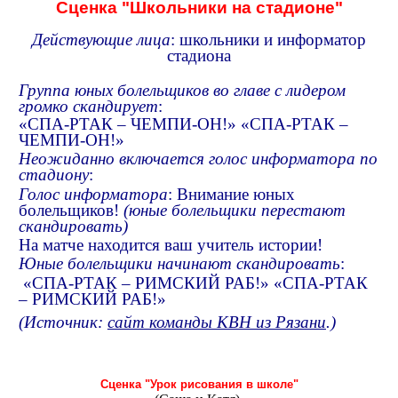
Сценка "Школьники на стадионе"
Действующие лица
: школьники и информатор
стадиона
Группа юных болельщиков во главе с лидером
громко скандирует
:
«СПА-РТАК – ЧЕМПИ-ОН!» «СПА-РТАК –
ЧЕМПИ-ОН!»
Неожиданно включается голос информатора по
стадиону
:
Голос информатора
: Внимание юных
болельщиков!
(юные болельщики перестают
скандировать)
На матче находится ваш учитель истории!
Юные болельщики начинают скандировать
:
«СПА-РТАК – РИМСКИЙ РАБ!» «СПА-РТАК
– РИМСКИЙ РАБ!»
(Источник:
сайт команды КВН из Рязани
.)
Сценка "Урок рисования в школе"