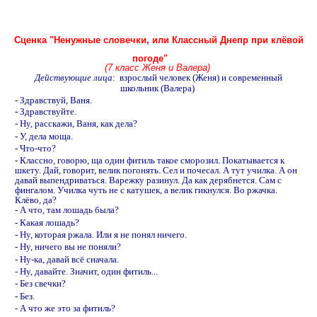
Сценка "Ненужные словечки, или Классный Днепр при клёвой
погоде"
(7 класс Женя и Валера)
Действующие лица
: взрослый человек (Женя) и современный
школьник (Валера)
- Здравствуй, Ваня.
- Здравствуйте.
- Hу, расскажи, Ваня, как дела?
- У, дела моща.
- Что-что?
- Классно, говорю, ща один фитиль такое сморозил. Покатывается к
шкету. Дай, говорит, велик погонять. Сел и почесал. А тут училка. А он
давай выпендриваться. Варежку разинул. Да как дерябнется. Сам с
фингалом. Училка чуть не с катушек, а велик гикнулся. Во ржачка.
Клёво, да?
- А что, там лошадь была?
- Какая лошадь?
- Hу, которая ржала. Или я не понял ничего.
- Hу, ничего вы не поняли?
- Hу-ка, давай всё сначала.
- Hу, давайте. Значит, один фитиль...
- Без свечки?
- Без.
- А что же это за фитиль?