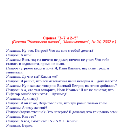
Сценка "3=7 и 2=5"
(Газета "Начальная школа", "Математика", № 24, 2002 г.)
Учитель
: Ну что, Петров? Что же мне с тобой делать?
Петров
: А что?
Учитель
: Весь год ты ничего не делал, ничего не учил. Что тебе
ставить в ведомости, прямо не знаю.
Петров
(угрюмо глядя в пол): Я, Иван Иваныч, научным трудом
занимался.
Учитель
: Да что ты? Каким же?
Петров
: Я решил, что вся математика наша неверна и ... доказал это!
Учитель
: Ну и как же, товарищ Великий Петров, вы этого добились?
Петров
: А-а, что там говорить, Иван Иваныч! Я же не виноват, что
Пифагор ошибался и этот ... Архимед!
Учитель
: Архимед?
Петров
: И он тоже, Ведь говорили, что три равно только трём.
Учитель
: А чему же ещё?
Петров
(торжественно): Это неверно! Я доказал, что три равно семи!
Учитель
: Как это?
Петров
: А вот, смотрите: 15 -15 = 0. Верно?
Учитель
: Верно.