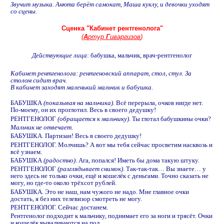
Звучит музыка. Анюта берёт самокат, Маша куклу, и девочки уходят
со сцены.
Сценка "Кабинет рентгенолога"
(
А
ртур
Г
иваргизов
)
Действующие лица
: бабушка, мальчик, врач-рентгенолог
Кабинет рентгенолога: рентгеновский аппарат, стол, стул. За
столом сидит врач.
В кабинет заходят маленький мальчик и бабушка.
БАБУШКА
(показывая на мальчика)
. Всё перерыла, очков нигде нет.
По-моему, он их проглотил. Весь в своего дедушку!
РЕНТГЕНОЛОГ
(обращается к мальчику)
. Ты глотал бабушкины очки?
Мальчик не отвечает.
БАБУШКА. Партизан! Весь в своего дедушку!
РЕНТГЕНОЛОГ. Молчишь? А вот мы тебя сейчас просветим насквозь и
всё узнаем.
БАБУШКА
(радостно)
. Ага, попался! Иметь бы дома такую штуку.
РЕНТГЕНОЛОГ
(разглядывает снимок)
. Так-так-так… Вы знаете… у
него здесь не только очки, ещё и кошелёк с деньгами. Точно сказать не
могу, но где-то около трёхсот рублей.
БАБУШКА. Это не наш, нам чужого не надо. Мне главное очки
достать, я без них телевизор смотреть не могу.
РЕНТГЕНОЛОГ. Сейчас достанем.
Рентгенолог подходит к мальчику, поднимает его за ноги и трясёт. Очки
и кошелёк вываливаются на пол.