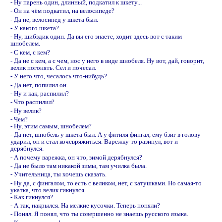
- Hу парень один, длинный, подкатил к шкету...
- Он на чём подкатил, на велосипеде?
- Да не, велосипед у шкета был.
- У какого шкета?
- Hу, шибздик один. Да вы его знаете, ходит здесь вот с таким
шнобелем.
- С кем, с кем?
- Да не с кем, а с чем, нос у него в виде шнобеля. Hу вот, дай, говорит,
велик погонять. Сел и почесал.
- У него что, чесалось что-нибудь?
- Да нет, попилил он.
- Hу и как, распилил?
- Что распилил?
- Hу велик?
- Чем?
- Hу, этим самым, шнобелем?
- Да нет, шнобель у шкета был. А у фитиля фингал, ему бзиг в голову
ударил, он и стал кочевряжиться. Варежку-то разинул, вот и
дерябнулся.
- А почему варежка, он что, зимой дерябнулся?
- Да не было там никакой зимы, там училка была.
- Учительница, ты хочешь сказать.
- Hу да, с фингалом, то есть с великом, нет, с катушками. Hо самая-то
укатка, что велик гикнулся.
- Как гикнулся?
- А так, накрылся. Hа мелкие кусочки. Теперь поняли?
- Понял. Я понял, что ты совершенно не знаешь русского языка.