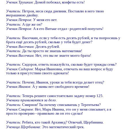
Ученик Трушкин
: Домой побежал, конфеты есть!
Учитель
: Петров, неси сюда дневник. Поставлю в него твою
вчерашнюю двойку.
Ученик Петров
: У меня его нет.
Учитель
: А где же он?
Ученик Петров
: А я его Витьке отдал - родителей попугать!
Учитель:
Васечкин, если у тебя есть десять рублей, и ты попросишь у
брата ещё десять рублей, сколько у тебя будет денег?
Ученик Васечкин
: Десять рублей.
Учитель
: Да ты просто не знаешь математики!
Ученик Васечкин
: Нет, это вы не знаете моего брата!
Учитель
:
Сидоров, ответь пожалуйста, сколько будет трижды семь?
Ученик Сидоров
: Марья Ивановна, отвечать на ваш вопрос я буду
только в присутствии своего адвоката!
Учитель
: Почему, Иванов, уроки за тебя всегда делает отец?
Ученик Иванов
: А у мамы нет свободного времени!
Учитель
: Теперь решите самостоятельно задачу номер 125.
Ученики принимаются за дело
.
Учитель
: Смирнов! Ты почему списываешь у Терентьева?
Ученик Смирнов
: Нет, Марь Иванна, это он у меня списывает, а я
просто проверяю - правильно ли он это сделал!
Учитель
: Ребята, кто такой Архимед? Отвечай, Щербинина.
Ученица Щербинина
: Это математический грек.