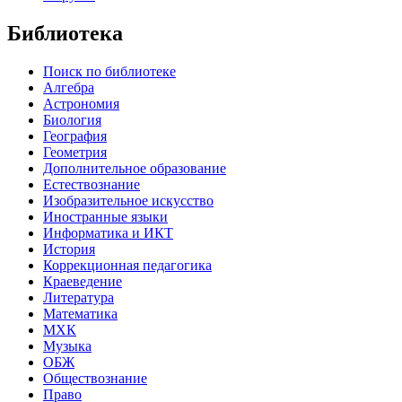
Библиотека
Поиск по библиотеке
Алгебра
Астрономия
Биология
География
Геометрия
Дополнительное образование
Естествознание
Изобразительное искусство
Иностранные языки
Информатика и ИКТ
История
Коррекционная педагогика
Краеведение
Литература
Математика
МХК
Музыка
ОБЖ
Обществознание
Право