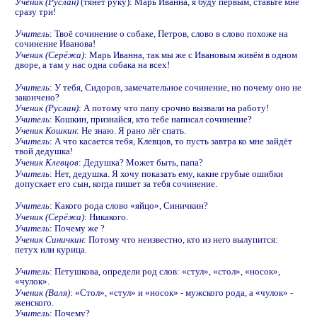
Ученик (Руслан)
(тянет руку): Марь Иванна, я буду первым, ставьте мне
сразу три!
Учитель
: Твоё сочинение о собаке, Петров, слово в слово похоже на
сочинение Иванова!
Ученик (Серёжа)
: Марь Иванна, так мы же с Ивановым живём в одном
дворе, а там у нас одна собака на всех!
Учитель
: У тебя, Сидоров, замечательное сочинение, но почему оно не
закончено?
Ученик (Руслан)
: А потому что папу срочно вызвали на работу!
Учитель
: Кошкин, признайся, кто тебе написал сочинение?
Ученик Кошкин
: Не знаю. Я рано лёг спать.
Учитель
: А что касается тебя, Клевцов, то пусть завтра ко мне зайдёт
твой дедушка!
Ученик Клевцов
: Дедушка? Может быть, папа?
Учитель
: Нет, дедушка. Я хочу показать ему, какие грубые ошибки
допускает его сын, когда пишет за тебя сочинение.
Учитель
: Какого рода слово «яйцо», Синичкин?
Ученик (Серёжа)
: Никакого.
Учитель
: Почему же ?
Ученик Синичкин
: Потому что неизвестно, кто из него вылупится:
петух или курица.
Учитель
: Петушкова, определи род слов: «стул», «стол», «носок»,
«чулок».
Ученик (Валя)
: «Стол», «стул» и «носок» - мужского рода, а «чулок» -
женского.
Учитель
: Почему?