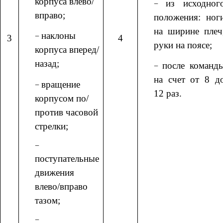
корпуса влево/
из исходног
вправо;
положения: ног
на ширине плеч
наклоны
3
4
руки на поясе;
корпуса вперед/
назад;
после команд
на счет от 8 д
вращение
12 раз.
корпусом по/
против часовой
стрелки;
поступательные
движения
влево/вправо
тазом;