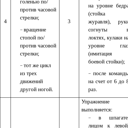
голенью по/
на уровне бедр
против часовой
(стойка
стрелки;
4
3
журавля), рук
вращение
согнуты 
стопой по/
локтях, кулаки н
против часовой
уровне гла
стрелки;
(имитация
боевой стойки);
тот же цикл
из трех
после команд
движений
на счет от 6 до 
другой ногой.
раз.
Упражнение
выполняется:
в шпагате
лицом к левой