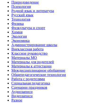
Природоведение
Психология
Родной язык и литература
Русский язык
Технология
Физика
Физкультура и спорт
Химия
Экология
Экономика
Администрирование школы
Внеклассная работа
Классное руководство
Материалы МО
Материалы для родителей
Материалы к аттестации
Междисциплинарное обобщение
Общепедагогические технологии
Работа с родителями
Социальная педагогика
Сценарии праздников
Аудиозаписи
Видеозаписи
Разное