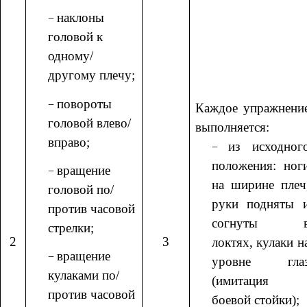
наклоны
головой к
одному/
другому плечу;
повороты
Каждое упражнени
головой влево/
выполняется:
вправо;
из исходног
положения: ног
вращение
на ширине плеч
головой по/
руки подняты 
против часовой
согнуты 
стрелки;
2
3
локтях, кулаки н
вращение
уровне гла
кулаками по/
(имитация
против часовой
боевой стойки);