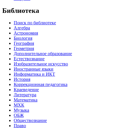
Библиотека
Поиск по библиотеке
Алгебра
Астрономия
Биология
География
Геометрия
Дополнительное образование
Естествознание
Изобразительное искусство
Иностранные языки
Информатика и ИКТ
История
Коррекционная педагогика
Краеведение
Литература
Математика
МХК
Музыка
ОБЖ
Обществознание
Право