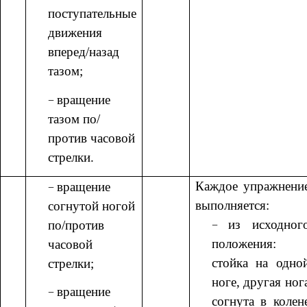
поступательные
движения
вперед/назад
тазом;
вращение
тазом по/
против часовой
стрелки.
Каждое упражнени
вращение
выполняется:
согнутой ногой
из исходног
по/против
положения:
часовой
стойка на одно
стрелки;
ноге, другая ног
вращение
согнута в колен