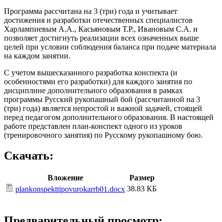
Программа рассчитана на 3 (три) года и учитывает
достижения и разработки отечественных специалистов
Харлампиевым А.А., Касьяновым Т.Р., Ивановым С.А. и
позволяет достигнуть реализации всех означенных выше
целей при условии соблюдения баланса при подаче материала
на каждом занятии.
С учетом вышесказанного разработка конспекта (и
особенностями его разработки) для каждого занятия по
дисциплине дополнительного образования в рамках
программы Русский рукопашный бой (рассчитанной на 3
(три) года) является непростой и важной задачей, стоящей
перед педагогом дополнительного образования. В настоящей
работе представлен план-конспект одного из уроков
(тренировочного занятия) по Русскому рукопашному бою.
Скачать:
Вложение
Размер
38.83 КБ
plankonspekttipovurokarrb01.docx
Предварительный просмотр: