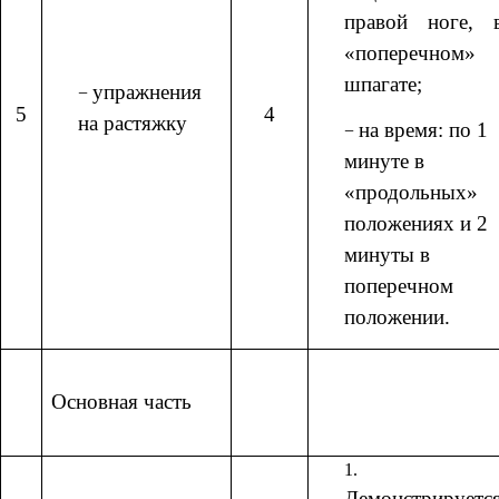
правой ноге, 
«поперечном»
шпагате;
упражнения
5
4
на растяжку
на время: по 1
минуте в
«продольных»
положениях и 2
минуты в
поперечном
положении.
Основная часть
Демонстрируетс