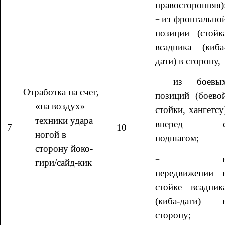
правосторонняя)
из фронтально
позиции (стойк
всадника (киба
дати) в сторону,
из боевы
Отработка на счет,
позиций (боево
«на воздух»
стойки, хангетсу
техники удара
вперед 
7
10
ногой в
подшагом;
сторону йоко-
гири/сайд-кик
передвижении 
стойке всадник
(киба-дати) 
сторону;