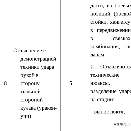
дати), из боевы
позиций (боево
стойки, хангетсу
в передвижении
в связках
комбинация, п
Объяснение с
лапам;
демонстрацией
Объясняютс
техники удара
технические
рукой в
нюансы,
8
сторону
5
разделение удар
тыльной
на стадии:
стороной
кулака (уракен-
вынос локтя;
учи)
«хлест