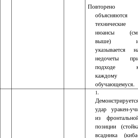
Повторено
объясняются
технические
нюансы (см
выше) 
указывается н
недочеты пр
подходе 
каждому
обучающемуся.
Демонстрируетс
удар уракен-уч
из фронтально
позиции (стойк
всадника (киба