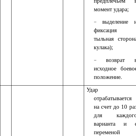
предплечьем 
момент удара;
выделение 
фиксация
тыльная сторон
кулака);
возврат 
исходное боево
положение.
Удар
отрабатывается
на счет до 10 ра
для каждог
варианта и 
переменой