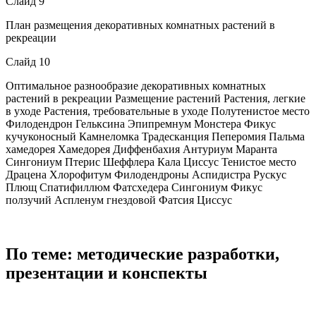
Слайд 9
План размещения декоративных комнатных растений в
рекреации
Слайд 10
Оптимальное разнообразие декоративных комнатных
растений в рекреации Размещение растений Растения, легкие
в уходе Растения, требовательные в уходе Полутенистое место
Филодендрон Гельксина Эпипремнум Монстера Фикус
кучуконосный Камнеломка Традесканция Пеперомия Пальма
хамедорея Хамедорея Диффенбахия Антуриум Маранта
Сингониум Птерис Шеффлера Кала Циссус Тенистое место
Драцена Хлорофитум Филодендроны Аспидистра Рускус
Плющ Спатифиллюм Фатсхедера Сингониум Фикус
ползучий Аспленум гнездовой Фатсия Циссус
По теме: методические разработки,
презентации и конспекты