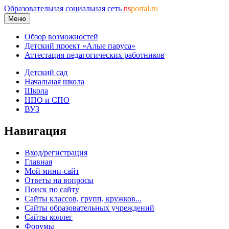
Образовательная социальная сеть
ns
portal.ru
Меню
Обзор возможностей
Детский проект «Алые паруса»
Аттестация педагогических работников
Детский сад
Начальная школа
Школа
НПО и СПО
ВУЗ
Навигация
Вход/регистрация
Главная
Мой мини-сайт
Ответы на вопросы
Поиск по сайту
Сайты классов, групп, кружков...
Сайты образовательных учреждений
Сайты коллег
Форумы