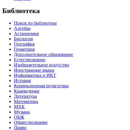
Библиотека
Поиск по библиотеке
Алгебра
Астрономия
Биология
География
Геометрия
Дополнительное образование
Естествознание
Изобразительное искусство
Иностранные языки
Информатика и ИКТ
История
Коррекционная педагогика
Краеведение
Литература
Математика
МХК
Музыка
ОБЖ
Обществознание
Право