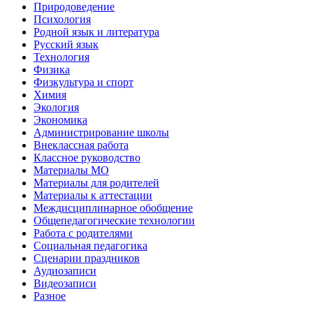
Природоведение
Психология
Родной язык и литература
Русский язык
Технология
Физика
Физкультура и спорт
Химия
Экология
Экономика
Администрирование школы
Внеклассная работа
Классное руководство
Материалы МО
Материалы для родителей
Материалы к аттестации
Междисциплинарное обобщение
Общепедагогические технологии
Работа с родителями
Социальная педагогика
Сценарии праздников
Аудиозаписи
Видеозаписи
Разное