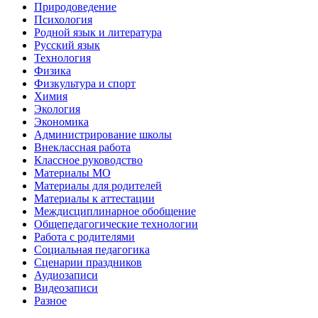
Природоведение
Психология
Родной язык и литература
Русский язык
Технология
Физика
Физкультура и спорт
Химия
Экология
Экономика
Администрирование школы
Внеклассная работа
Классное руководство
Материалы МО
Материалы для родителей
Материалы к аттестации
Междисциплинарное обобщение
Общепедагогические технологии
Работа с родителями
Социальная педагогика
Сценарии праздников
Аудиозаписи
Видеозаписи
Разное