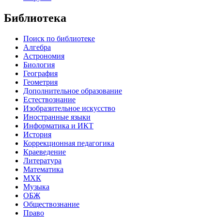
Библиотека
Поиск по библиотеке
Алгебра
Астрономия
Биология
География
Геометрия
Дополнительное образование
Естествознание
Изобразительное искусство
Иностранные языки
Информатика и ИКТ
История
Коррекционная педагогика
Краеведение
Литература
Математика
МХК
Музыка
ОБЖ
Обществознание
Право