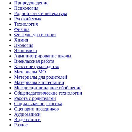
Природоведение
Психология
Родной язык и литература
Русский язык
Технология
Физика
Физкультура и спорт
Химия
Экология
Экономика
Администрирование школы
Внеклассная работа
Классное руководство
Материалы МО
Материалы для родителей
Материалы к аттестации
Междисциплинарное обобщение
Общепедагогические технологии
Работа с родителями
Социальная педагогика
Сценарии праздников
Аудиозаписи
Видеозаписи
Разное