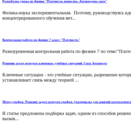
Разработка урока по физике "Плотность вещества. Архимедова сила"
Физика-наука экспериментальная. Поэтому, руководствуясь иде
концентрированного обучения мет...
Контрольная работа по физике 7 класс "Плотность"
Разноуровневая контрольная работа по физике 7 по теме:"Плотн
Решение задач методом ключевых учебных ситуаций. Сила Архимеда
Ключевые ситуации - это учебные ситуации, разрешение котор
устанавливает связь между теорией ...
Метод графов. Решение задач методом графов. (материалы для занятий математическ
В статье предложена подборка задач, одним из способов решения
вызыв...