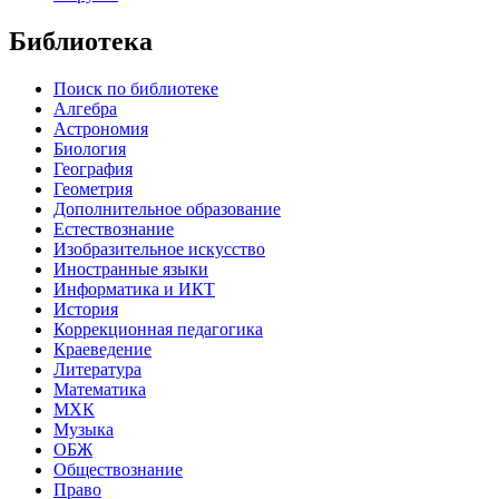
Библиотека
Поиск по библиотеке
Алгебра
Астрономия
Биология
География
Геометрия
Дополнительное образование
Естествознание
Изобразительное искусство
Иностранные языки
Информатика и ИКТ
История
Коррекционная педагогика
Краеведение
Литература
Математика
МХК
Музыка
ОБЖ
Обществознание
Право