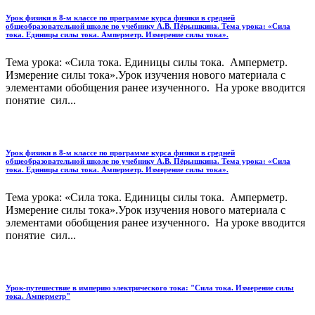
Урок физики в 8-м классе по программе курса физики в средней
общеобразовательной школе по учебнику А.В. Пёрышкина. Тема урока: «Сила
тока. Единицы силы тока. Амперметр. Измерение силы тока».
Тема урока: «Сила тока. Единицы силы тока. Амперметр.
Измерение силы тока».Урок изучения нового материала с
элементами обобщения ранее изученного. На уроке вводится
понятие сил...
Урок физики в 8-м классе по программе курса физики в средней
общеобразовательной школе по учебнику А.В. Пёрышкина. Тема урока: «Сила
тока. Единицы силы тока. Амперметр. Измерение силы тока».
Тема урока: «Сила тока. Единицы силы тока. Амперметр.
Измерение силы тока».Урок изучения нового материала с
элементами обобщения ранее изученного. На уроке вводится
понятие сил...
Урок-путешествие в империю электрического тока: "Сила тока. Измерение силы
тока. Амперметр"