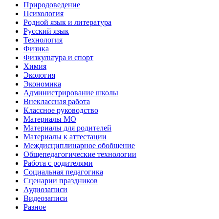
Природоведение
Психология
Родной язык и литература
Русский язык
Технология
Физика
Физкультура и спорт
Химия
Экология
Экономика
Администрирование школы
Внеклассная работа
Классное руководство
Материалы МО
Материалы для родителей
Материалы к аттестации
Междисциплинарное обобщение
Общепедагогические технологии
Работа с родителями
Социальная педагогика
Сценарии праздников
Аудиозаписи
Видеозаписи
Разное