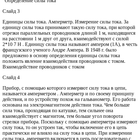
"Определение силы тока"
Слайд 3
Единицы силы тока. Амперметр. Измерение силы тока. За
единицу силы тока принимают такую силу тока, при которой
отрезки параллельных проводников длиной 1 м, находящиеся
на расстоянии 1 м друг от друга, взаимодействуют с силой
2*10 7 Н . Единицу силы тока называют ампером (1А), в честь
французского ученого Андре Ампера. В 1948 г. было
предложено в основу определения единицы силы тока
положить явление взаимодействия проводников с током.
Взаимодействие проводников с током
Слайд 4
Прибор, с помощью которого измеряют силу тока в цепи,
называется амперметром . Амперметр и по своему принципу
действия, и по устройству похож на гальванометр. Его работа
основана на электромагнитном действии тока. Чем больше
сила тока, проходящая по катушке, тем сильнее она
взаимодействует с магнитом, тем больше угол поворота
стрелки прибора. Поскольку с помощью амперметра измеряют
силу тока, то он устроен так, чтобы включение его в цепь
практически не влияло на силу тока в цепи. При измерении
силы тока, амперметр включается в цепь последовательно с