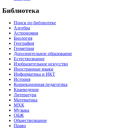
Библиотека
Поиск по библиотеке
Алгебра
Астрономия
Биология
География
Геометрия
Дополнительное образование
Естествознание
Изобразительное искусство
Иностранные языки
Информатика и ИКТ
История
Коррекционная педагогика
Краеведение
Литература
Математика
МХК
Музыка
ОБЖ
Обществознание
Право