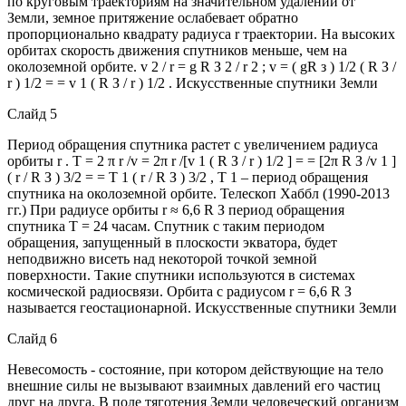
по круговым траекториям на значительном удалении от
Земли, земное притяжение ослабевает обратно
пропорционально квадрату радиуса r траектории. На высоких
орбитах скорость движения спутников меньше, чем на
околоземной орбите. v 2 / r = g R З 2 / r 2 ; v = ( gR з ) 1/2 ( R З /
r ) 1/2 = = v 1 ( R З / r ) 1/2 . Искусственные спутники Земли
Слайд 5
Период обращения спутника растет с увеличением радиуса
орбиты r . T = 2 π r /v = 2π r /[v 1 ( R З / r ) 1/2 ] = = [2π R З /v 1 ]
( r / R З ) 3/2 = = T 1 ( r / R З ) 3/2 , T 1 – период обращения
спутника на околоземной орбите. Телескоп Хаббл (1990-2013
гг.) При радиусе орбиты r ≈ 6,6 R З период обращения
спутника T = 24 часам. Спутник с таким периодом
обращения, запущенный в плоскости экватора, будет
неподвижно висеть над некоторой точкой земной
поверхности. Такие спутники используются в системах
космической радиосвязи. Орбита с радиусом r = 6,6 R З
называется геостационарной. Искусственные спутники Земли
Слайд 6
Невесомость - состояние, при котором действующие на тело
внешние силы не вызывают взаимных давлений его частиц
друг на друга. В поле тяготения Земли человеческий организм