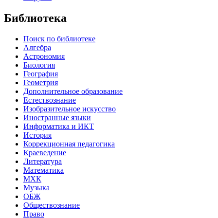
Библиотека
Поиск по библиотеке
Алгебра
Астрономия
Биология
География
Геометрия
Дополнительное образование
Естествознание
Изобразительное искусство
Иностранные языки
Информатика и ИКТ
История
Коррекционная педагогика
Краеведение
Литература
Математика
МХК
Музыка
ОБЖ
Обществознание
Право