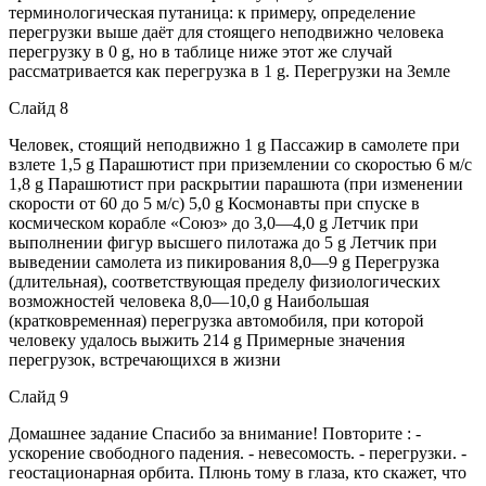
терминологическая путаница: к примеру, определение
перегрузки выше даёт для стоящего неподвижно человека
перегрузку в 0 g, но в таблице ниже этот же случай
рассматривается как перегрузка в 1 g. Перегрузки на Земле
Слайд 8
Человек, стоящий неподвижно 1 g Пассажир в самолете при
взлете 1,5 g Парашютист при приземлении со скоростью 6 м/с
1,8 g Парашютист при раскрытии парашюта (при изменении
скорости от 60 до 5 м/с) 5,0 g Космонавты при спуске в
космическом корабле «Союз» до 3,0—4,0 g Летчик при
выполнении фигур высшего пилотажа до 5 g Летчик при
выведении самолета из пикирования 8,0—9 g Перегрузка
(длительная), соответствующая пределу физиологических
возможностей человека 8,0—10,0 g Наибольшая
(кратковременная) перегрузка автомобиля, при которой
человеку удалось выжить 214 g Примерные значения
перегрузок, встречающихся в жизни
Слайд 9
Домашнее задание Спасибо за внимание! Повторите : -
ускорение свободного падения. - невесомость. - перегрузки. -
геостационарная орбита. Плюнь тому в глаза, кто скажет, что