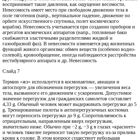
воспринимает такие давления, как ощущение весомости.
Невесомость имеет место при свободном движении тела в
поле тяготения (напр., вертикальное падение, движение по
орбите искусственного спутника, полет космического
корабля). Невесомость учитывается при создании приборов и
агрегатов космических аппаратов (напр., топливные баки
снабжаются эластичными разделителями жидкой и
газообразной фаз). В невесомости изменяется ряд жизненных
функций живого организма: обмен веществ (особенно водно-
солевой), кровообращение, иногда наблюдаются расстройства
вестибулярного аппарата и др. Невесомость
Слайд 7
Термин «жэ» используется в космонавтике, авиации и
автоспорте для обозначения перегрузок — увеличения веса
тела, вызванного его движением с ускорением. Допустимое
значение перегрузок для гражданских самолетов составляет
4,33 g. Обычный человек может выдерживать перегрузки до 5
g. Тренированные пилоты в антиперегрузочных костюмах
могут переносить перегрузки до 9 g. Сопротивляемость к
отрицательным, направленным вверх перегрузкам,
значительно ниже. Обычно при −2 g, −3 g в глазах «краснеет»
и человек тяжелее переносит такую перегрузку из-за прилива
крови к голове. В этом вопросе существует небольшая