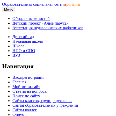
Образовательная социальная сеть
ns
portal.ru
Меню
Обзор возможностей
Детский проект «Алые паруса»
Аттестация педагогических работников
Детский сад
Начальная школа
Школа
НПО и СПО
ВУЗ
Навигация
Вход/регистрация
Главная
Мой мини-сайт
Ответы на вопросы
Поиск по сайту
Сайты классов, групп, кружков...
Сайты образовательных учреждений
Сайты коллег
Форумы