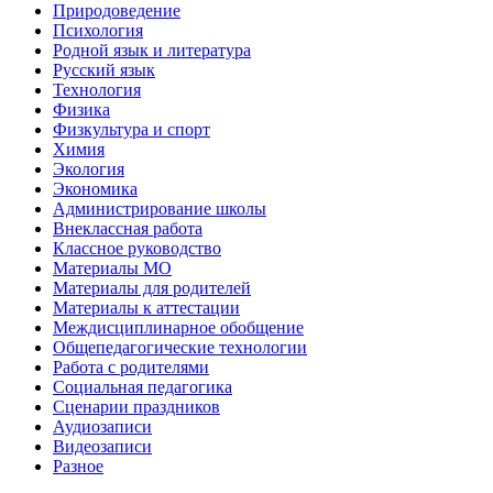
Природоведение
Психология
Родной язык и литература
Русский язык
Технология
Физика
Физкультура и спорт
Химия
Экология
Экономика
Администрирование школы
Внеклассная работа
Классное руководство
Материалы МО
Материалы для родителей
Материалы к аттестации
Междисциплинарное обобщение
Общепедагогические технологии
Работа с родителями
Социальная педагогика
Сценарии праздников
Аудиозаписи
Видеозаписи
Разное