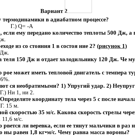
Вариант 2
у термодинамики в адиабатном процессе?
.) Q= -A
, если ему передано количество теплоты 500 Дж, а
ж.
ходе из со стояния 1 в состоя ние 2?
(рисунок 1)
Дж.
а теля 150 Дж и отдает холодильнику 120 Дж. Че 
 рое может иметь тепловой двигатель с темпера ту
96%.
ют ся необратимыми? 1) Упругий удар. 2) Неупруг
Ни 1, ни 2.
 Определите координату тела через 5 с после начал
15 м.
ой скоростью 35 м/с. Какова скорость стрелы через
,6 м/с.
о рвется ли веревка, если ее тянут мальчики в раз
о ны равен 1,8 кг•м/с. Чему равна масса вороны?