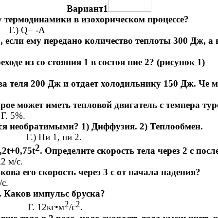
Вариант1
у термодинамики в изохорическом процессе?
) Q= -A
, если ему передано количество теплоты 300 Дж, 
ходе из со стояния 1 в состоя ние 2?
(рисунок 1)
ва теля 200 Дж и отдает холодильнику 150 Дж. Че 
ое может иметь тепловой двигатель с темпера тур
Г. 5%.
ся необратимыми? 1) Диффузия. 2) Теплообмен.
 Г.) Ни 1, ни 2.
2
2t+0,75t
. Определите скорость тела через 2 с пос
 м/с.
ова его скорость через 3 с от начала падения?
с.
с. Каков импульс бруска?
2
2
г). Г. 12кг•м
/с
.