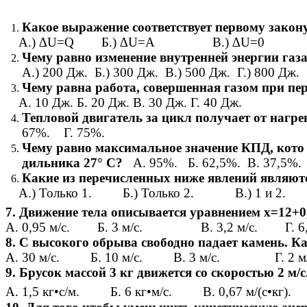
Какое выражение соответствует первому закон
А.) ∆U=Q Б.) ∆U=A В.) ∆U=0 Г.
Чему равно изменение внутренней энергии газа
А.) 200 Дж. Б.) 300 Дж. В.) 500 Дж. Г.) 800 Дж.
Чему равна работа, совершенная газом при пере
А. 10 Дж. Б. 20 Дж. В. 30 Дж. Г. 40 Дж.
Тепловой двигатель за цикл получает от нагре
67%. Г. 75%.
Чему равно максимальное значение КПД, кото р
дильника 27° С?
А. 95%. Б. 62,5%. В. 37,5%. 
Какие из перечисленных ниже явлений являют
А.) Только 1. Б.) Только 2. В.) 1 и 2.
7. Движение тела описывается уравнением х=12+0,
А. 0,95 м/с. Б. 3 м/с. В. 3,2 м/с. Г. 6,2
8. С высокого обрыва свободно падает камень. Как
А. 30 м/с. Б. 10 м/с. В. 3 м/с. Г. 2 м/
9. Брусок массой 3 кг движется со скоростью 2 м/
А. 1,5 кг•с/м. Б. 6 кг•м/с. В. 0,67 м/(с•к