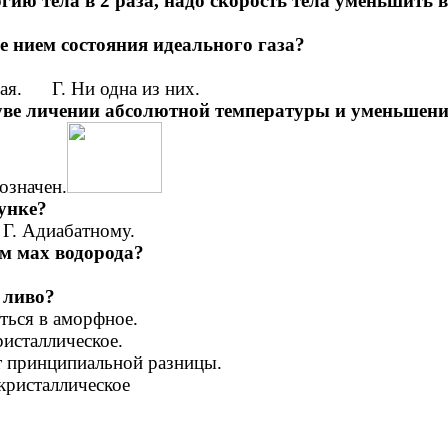
ию тела в 2 раза, надо скорость тела уменьшить в.
е нием состояния идеального газа?
ая. Г. Ни одна из них.
 уве личении абсолютной температуры и уменьшени
означен.
сунке?
 Г. Адиабатному.
ам мах водорода?
 ливо?
ться в аморфное.
ристаллическое.
т принципиальной разницы.
кристаллическое