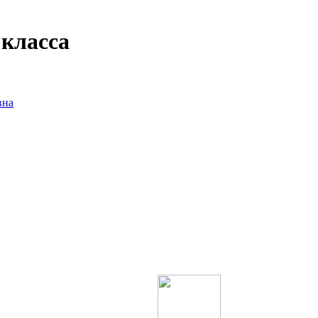
 класса
вна