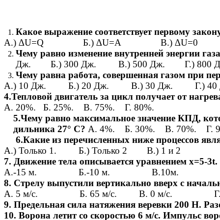
Какое выражение соответствует первому закон
А.) ∆U=Q Б.) ∆U=A В.) ∆U=0 Г
Чему равно изменение внутренней энергии газа
Дж. Б.) 300 Дж. В.) 500 Дж. Г.) 800 Д
Чему равна работа, совершенная газом при пере
А.) 10 Дж. Б.) 20 Дж. В.) 30 Дж. Г.) 40 
4.Тепловой двигатель за цикл получает от нагрев
А. 20%. Б. 25%. В. 75%. Г. 80%.
5.Чему равно максимальное значение КПД, кото
дильника 27° С?
А. 4%. Б. 30%. В. 70%. Г. 
6.Какие из перечисленных ниже процессов явля
А.) Только 1. Б.) Только 2 В.) 1 и 2 Г.) 
7. Движение тела описывается уравнением х=5-3t.
А.-15 м. Б.-10 м. В.10м. Г. 
8. Стрелу выпустили вертикально вверх с начальн
А. 5 м/с. Б. 65 м/с. В. 0 м/с. Г. 11
9. Предельная сила натяжения веревки 200 Н. Раз
10. Ворона летит со скоростью 6 м/с. Импульс вор