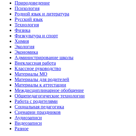
Природоведение
Психология
Родной язык и литература
Русский язык
Технология
Физика
Физкультура и спорт
Химия
Экология
Экономика
Администрирование школы
Внеклассная работа
Классное руководство
Материалы МО
Материалы для родителей
Материалы к аттестации
Междисциплинарное обобщение
Общепедагогические технологии
Работа с родителями
Социальная педагогика
Сценарии праздников
Аудиозаписи
Видеозаписи
Разное