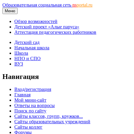
Образовательная социальная сеть
ns
portal.ru
Меню
Обзор возможностей
Детский проект «Алые паруса»
Аттестация педагогических работников
Детский сад
Начальная школа
Школа
НПО и СПО
ВУЗ
Навигация
Вход/регистрация
Главная
Мой мини-сайт
Ответы на вопросы
Поиск по сайту
Сайты классов, групп, кружков...
Сайты образовательных учреждений
Сайты коллег
Форумы