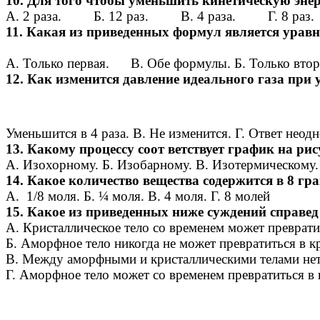
10. Для того чтобы уменьшить кинетическую энерг
А. 2 раза. Б. 12 раз. В. 4 раза. Г. 8 раз.
11. Какая из приведенных формул является уравн
А. Только первая. В. Обе формулы. Б. Только втор
12. Как изменится давление идеального газа при
Уменьшится в 4 раза. В. Не изменится. Г. Ответ неодн
13. Какому процессу соот ветствует график на ри
А. Изохорному. Б. Изобарному. В. Изотермическому.
14. Какое количество вещества содержится в 8 гр
А. 1/8 моля. Б. ¼ моля. В. 4 моля. Г. 8 молей
15. Какое из приведенных ниже суждений справед
А. Кристаллическое тело со временем может преврати
Б. Аморфное тело никогда не может превратиться в к
В. Между аморфными и кристаллическими телами не
Г. Аморфное тело может со временем превратиться в 