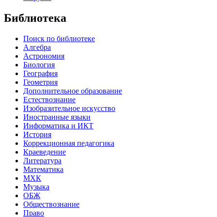
Библиотека
Поиск по библиотеке
Алгебра
Астрономия
Биология
География
Геометрия
Дополнительное образование
Естествознание
Изобразительное искусство
Иностранные языки
Информатика и ИКТ
История
Коррекционная педагогика
Краеведение
Литература
Математика
МХК
Музыка
ОБЖ
Обществознание
Право