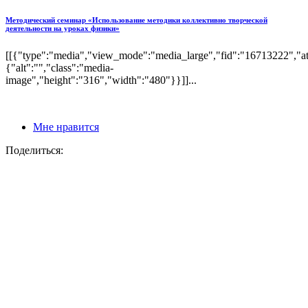
Методический семинар «Использование методики коллективно творческой
деятельности на уроках физики»
[[{"type":"media","view_mode":"media_large","fid":"16713222","att
{"alt":"","class":"media-
image","height":"316","width":"480"}}]]...
Мне нравится
Поделиться: