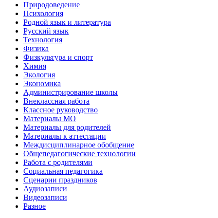
Природоведение
Психология
Родной язык и литература
Русский язык
Технология
Физика
Физкультура и спорт
Химия
Экология
Экономика
Администрирование школы
Внеклассная работа
Классное руководство
Материалы МО
Материалы для родителей
Материалы к аттестации
Междисциплинарное обобщение
Общепедагогические технологии
Работа с родителями
Социальная педагогика
Сценарии праздников
Аудиозаписи
Видеозаписи
Разное