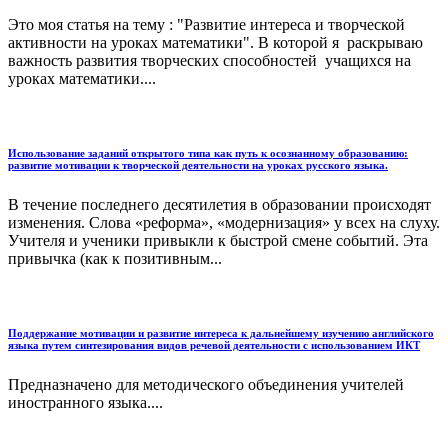
Это моя статья на тему : "Развитие интереса и творческой
активности на уроках математики". В которой я раскрываю
важность развития творческих способностей учащихся на
уроках математики....
Использование заданий открытого типа как путь к осознанному образованию:
развитие мотивации к творческой деятельности на уроках русского языка.
В течение последнего десятилетия в образовании происходят
изменения. Слова «реформа», «модернизация» у всех на слуху.
Учителя и ученики привыкли к быстрой смене событий. Эта
привычка (как к позитивным...
Поддержание мотивации и развитие интереса к дальнейшему изучению английского
языка путем синтезирования видов речевой деятельности с использованием ИКТ
Предназначено для методического объединения учителей
иностранного языка....