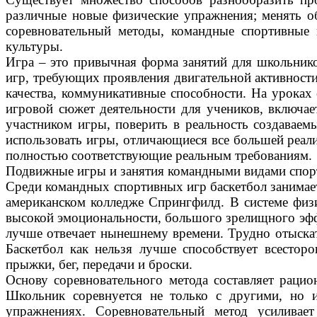
различные новые физические упражнения; менять об
соревновательный методы, командные спортивные 
культуры.
Игра – это привычная форма занятий для школьнико
игр, требующих проявления двигательной активност
качества, коммуникативные способности. На уроках
игровой сюжет деятельности для учеников, включае
участником игры, поверить в реальность создавае
использовать игры, отличающиеся все большей реал
полностью соответствующие реальным требованиям.
Подвижные игры и занятия командными видами спорт
Среди командных спортивных игр баскетбол занимает
американском колледже Спрингфилд. В системе физи
высокой эмоциональности, большого зрелищного эффек
лучше отвечает нынешнему времени. Трудно отыскать 
Баскетбол как нельзя лучше способствует всестор
прыжки, бег, передачи и броски.
Основу соревновательного метода составляет рацио
Школьник соревнуется не только с другими, но и
упражнениях. Соревновательный метод усиливае