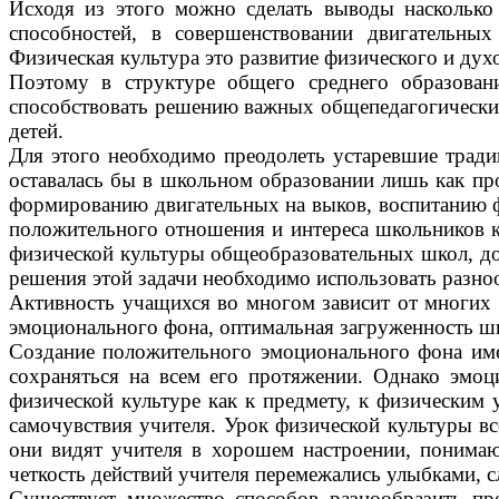
Исходя из этого можно сделать выводы насколько
способностей, в совершенствовании двигательных
Физическая культура это развитие физического и духо
Поэтому в структуре общего среднего образован
способствовать решению важных общепедагогических
детей.
Для этого необходимо преодолеть устаревшие тради
оставалась бы в школьном образовании лишь как пр
формированию двигательных на выков, воспитанию ф
положительного отношения и интереса школьников 
физической культуры общеобразовательных школ, до
решения этой задачи необходимо использовать разноо
Активность учащихся во многом зависит от многих 
эмоционального фона, оптимальная загруженность шк
Создание положительного эмоционального фона име
сохраняться на всем его протяжении. Однако эмоц
физической культуре как к предмету, к физическим 
самочувствия учителя.
Урок физической культуры все
они видят учителя в хорошем настроении, понимаю
четкость действий учителя перемежались улыбками, 
Существует множество способов разнообразить пр