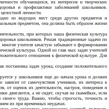
личности обучающихся, их интересов и творческих
здоровья и профилактики заболеваний школьников.
 целостной личности.
 одно из ведущих мест среди других предметов и
школьным предметом, она должна быть образом жизни
еятельности, при которых наша физическая культура
здоровья школьников. Решая традиционные задачи по
, многие учителя зачастую забывают о формировании
ической культуры.
Одной из глав ных задач учителей
ложительного отношения к физической культуре. Для
я постановка задач урока, создание положительного
руется у школьников еще до начала урока и должен
 зависит от самочувствия учеников, их интереса к
я, от оценок их деятельности, настроя, поведения и
ки двигаются, а не сидят, скучая на скамейках, если
своего труда. Важно, чтобы строгость, точность и
нием их при временных неудачах.
овую или круговую организацию занятий; включать