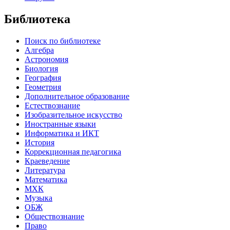
Библиотека
Поиск по библиотеке
Алгебра
Астрономия
Биология
География
Геометрия
Дополнительное образование
Естествознание
Изобразительное искусство
Иностранные языки
Информатика и ИКТ
История
Коррекционная педагогика
Краеведение
Литература
Математика
МХК
Музыка
ОБЖ
Обществознание
Право