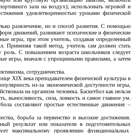
портивного зала на воздух);
использовать игровой и
остижения удовлетворенностью уроками физической
лько развлечение, но и способ развития. С помощью
форм движений, развивают психические и физические
ные игры, при этом учитель, создавая определенный
л. Применяя такой метод, учитель сам должен стать
у роль. С повышением возраста школьников следует
ые игры, вначале с упрощенными правилами, а затем
ективизма, сотрудничества.
онце ХIХ века преподавателем физической культуры в
опулярность из-за экономической доступности игры,
ствовала на организм человека. Баскетбол как нельзя
ь, выносливость, сила, ловкость и самое главное ум.
тбола составляют простые естественные движения –
ества, борьба за первенство и высокие достижения.
ный результат или показатели в подготовительных
твует максимальному проявлению функциональных