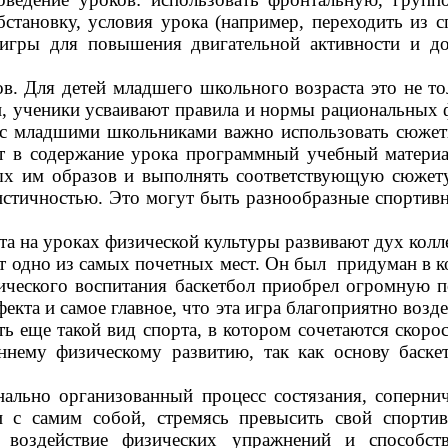
становку, условия урока (например, переходить из с
игры для повышения двигательной активности и д
в. Для детей младшего школьного возраста это не то
и, ученики усваивают правила и нормы рациональных 
 с младшими школьниками важно использовать сюжет
т в содержание урока программный учебный материа
мых им образов и выполнять соответствующую сюжет
истичностью. Это могут быть разнообразные спортивн
а на уроках физической культуры развивают дух колл
 одно из самых почетных мест. Он был придуман в к
ческого воспитания баскетбол приобрел огромную п
та и самое главное, что эта игра благоприятно воздей
еще такой вид спорта, в котором сочетаются скорост
оннему физическому развитию, так как основу баске
нально организованный процесс состязания, сопернич
 с самим собой, стремясь превысить свой спортив
т воздействие физических упражнений и способс