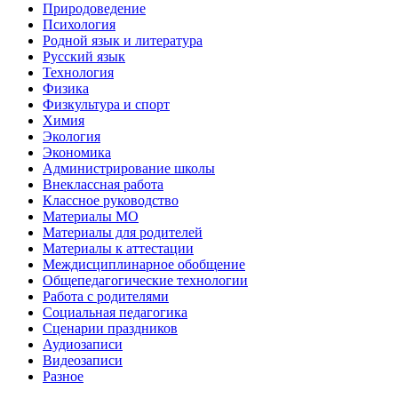
Природоведение
Психология
Родной язык и литература
Русский язык
Технология
Физика
Физкультура и спорт
Химия
Экология
Экономика
Администрирование школы
Внеклассная работа
Классное руководство
Материалы МО
Материалы для родителей
Материалы к аттестации
Междисциплинарное обобщение
Общепедагогические технологии
Работа с родителями
Социальная педагогика
Сценарии праздников
Аудиозаписи
Видеозаписи
Разное