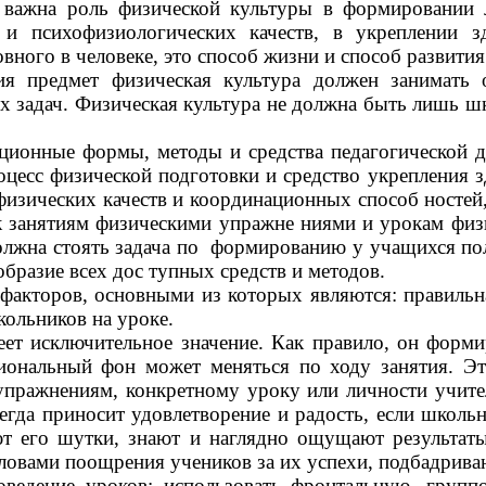
 важна роль физической культуры в формировании 
 и психофизиологических качеств, в укреплении 
вного в человеке, это способ жизни и способ развития
ия предмет физическая культура должен занимать
 задач. Физическая культура не должна быть лишь 
ционные формы, методы и средства педагогической д
оцесс физической подготовки и средство укрепления 
изических качеств и координационных способ ностей
к занятиям физическими упражне ниями и
урокам физ
лжна стоять задача по формированию у учащихся по
бразие всех дос тупных средств и методов.
факторов, основными из которых являются: правильна
ольников на уроке.
ет исключительное значение. Как правило, он форми
иональный фон может меняться по ходу занятия. Это
упражнениям, конкретному уроку или личности учител
гда приносит удовлетворение и радость, если школьни
т его шутки, знают и наглядно ощущают результаты 
словами поощрения учеников за их успехи, подбадрива
оведение уроков: использовать фронтальную, групп