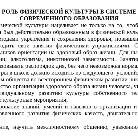
РОЛЬ ФИЗИЧЕСКОЙ КУЛЬТУРЫ В СИСТЕМЕ
СОВРЕМЕННОГО ОБРАЗОВАНИЯ
зической культуры нацеливает не только на то, ч
н был действительно образованным в физической куль
 методами укрепления и сохранения здоровья, повы
водить свои занятия физическими упражнениями. С
ьников ориентации на здоровый образ жизни. Для н
ии, алкоголизма, никотиновой зависимости. Занят
низовывать распорядок дня, без чего невозможна норм
уры в школе должно исходить из следующего условий
сам общества во всестороннем физическом развитии шк
дство организации здорового образа жизни человека, 
дивидуальному развитию культуры собственного те
и культурные мероприятия;
рование знаний, умений и навыков в организации 
авленного развития физических качеств, двигатель
ние, научить межличностному общению, уважени