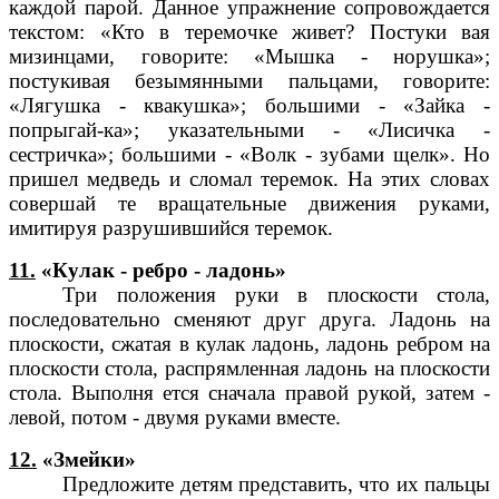
каждой парой. Данное упражнение сопровождается
текстом: «Кто в теремочке живет? Постуки вая
мизинцами, говорите: «Мышка - норушка»;
постукивая безымянными пальцами, говорите:
«Лягушка - квакушка»; большими - «Зайка -
попрыгай-ка»; указательными - «Лисичка -
сестричка»; большими - «Волк - зубами щелк». Но
пришел медведь и сломал теремок. На этих словах
совершай те вращательные движения руками,
имитируя разрушившийся теремок.
11.
«Кулак - ребро - ладонь»
Три положения руки в плоскости стола,
последовательно сменяют друг друга. Ладонь на
плоскости, сжатая в кулак ладонь, ладонь ребром на
плоскости стола, распрямленная ладонь на плоскости
стола. Выполня ется сначала правой рукой, затем -
левой, потом - двумя руками вместе.
12.
«Змейки»
Предложите детям представить, что их пальцы