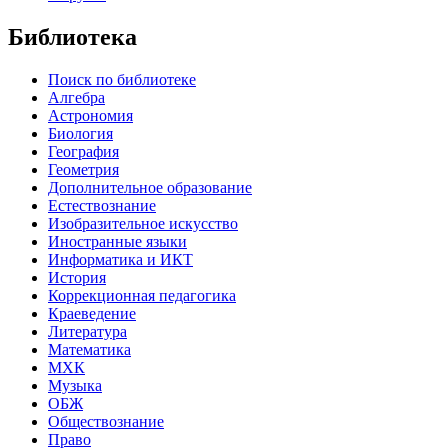
Библиотека
Поиск по библиотеке
Алгебра
Астрономия
Биология
География
Геометрия
Дополнительное образование
Естествознание
Изобразительное искусство
Иностранные языки
Информатика и ИКТ
История
Коррекционная педагогика
Краеведение
Литература
Математика
МХК
Музыка
ОБЖ
Обществознание
Право