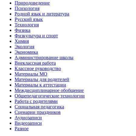
Природоведение
Психология
Родной язык и литература
Русский язык
Технология
Физика
Физкультура и спорт
Химия
Экология
Экономика
Администрирование школы
Внеклассная работа
Классное руководство
Материалы МО
Материалы для родителей
Материалы к аттестации
Междисциплинарное обобщение
Общепедагогические технологии
Работа с родителями
Социальная педагогика
Сценарии праздников
Аудиозаписи
Видеозаписи
Разное