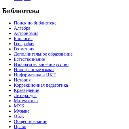
Библиотека
Поиск по библиотеке
Алгебра
Астрономия
Биология
География
Геометрия
Дополнительное образование
Естествознание
Изобразительное искусство
Иностранные языки
Информатика и ИКТ
История
Коррекционная педагогика
Краеведение
Литература
Математика
МХК
Музыка
ОБЖ
Обществознание
Право