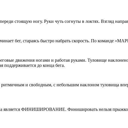
а впереди стоящую ногу. Руки чуть согнуты в локтях. Взгляд н
ачинает бег, стараясь быстро набрать скорость. По команде «МА
вые движения ногами и работая руками. Туловище наклонено 
я поддерживается до конца бега.
мичным и свободным, с небольшим наклоном туловища вперед 
ега является ФИНИШИРОВАНИЕ. Финишировать нельзя прыжком. 