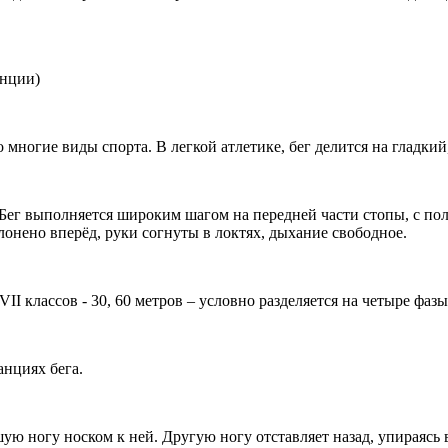
нции)
 многие виды спорта. В легкой атлетике, бег делится на гладкий
. Бег выполняется широким шагом на передней части стопы, с п
лонено вперёд, руки согнуты в локтях, дыхание свободное.
VII классов - 30, 60 метров – условно разделяется на четыре ф
анциях бега.
ую ногу носком к ней. Другую ногу отставляет назад, упираясь