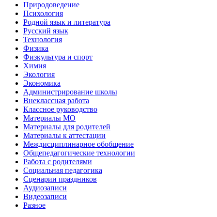
Природоведение
Психология
Родной язык и литература
Русский язык
Технология
Физика
Физкультура и спорт
Химия
Экология
Экономика
Администрирование школы
Внеклассная работа
Классное руководство
Материалы МО
Материалы для родителей
Материалы к аттестации
Междисциплинарное обобщение
Общепедагогические технологии
Работа с родителями
Социальная педагогика
Сценарии праздников
Аудиозаписи
Видеозаписи
Разное