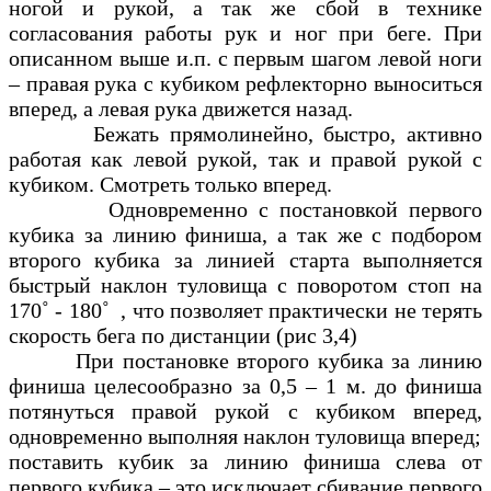
ногой и рукой, а так же сбой в технике
согласования работы рук и ног при беге. При
описанном выше и.п. с первым шагом левой ноги
– правая рука с кубиком рефлекторно выноситься
вперед, а левая рука движется назад.
Бежать прямолинейно, быстро, активно
работая как левой рукой, так и правой рукой с
кубиком. Смотреть только вперед.
Одновременно с постановкой первого
кубика за линию финиша, а так же с подбором
второго кубика за линией старта выполняется
быстрый наклон туловища с поворотом стоп на
170˚ - 180˚ , что позволяет практически не терять
скорость бега по дистанции (рис 3,4)
При постановке второго кубика за линию
финиша целесообразно за 0,5 – 1 м. до финиша
потянуться правой рукой с кубиком вперед,
одновременно выполняя наклон туловища вперед;
поставить кубик за линию финиша слева от
первого кубика – это исключает сбивание первого