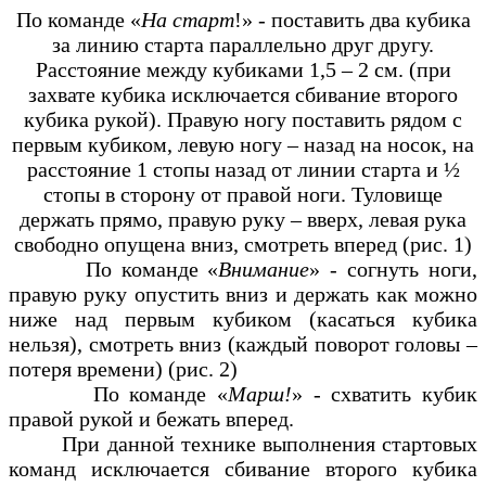
По команде «
На старт
!» - поставить два кубика
за линию старта параллельно друг другу.
Расстояние между кубиками 1,5 – 2 см. (при
захвате кубика исключается сбивание второго
кубика рукой). Правую ногу поставить рядом с
первым кубиком, левую ногу – назад на носок, на
расстояние 1 стопы назад от линии старта и ½
стопы в сторону от правой ноги. Туловище
держать прямо, правую руку – вверх, левая рука
свободно опущена вниз, смотреть вперед (рис. 1)
По команде «
Внимание
» - согнуть ноги,
правую руку опустить вниз и держать как можно
ниже над первым кубиком (касаться кубика
нельзя), смотреть вниз (каждый поворот головы –
потеря времени) (рис. 2)
По команде «
Марш!
» - схватить кубик
правой рукой и бежать вперед.
При данной технике выполнения стартовых
команд исключается сбивание второго кубика