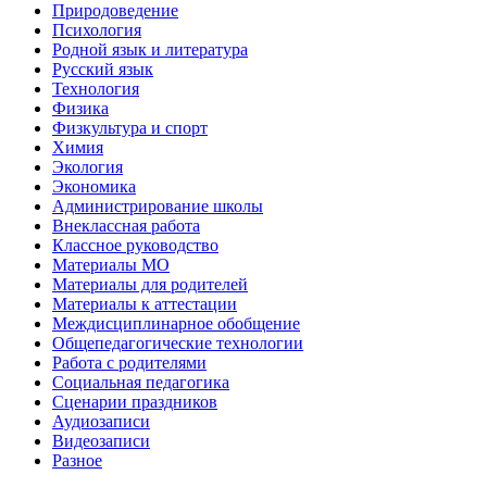
Природоведение
Психология
Родной язык и литература
Русский язык
Технология
Физика
Физкультура и спорт
Химия
Экология
Экономика
Администрирование школы
Внеклассная работа
Классное руководство
Материалы МО
Материалы для родителей
Материалы к аттестации
Междисциплинарное обобщение
Общепедагогические технологии
Работа с родителями
Социальная педагогика
Сценарии праздников
Аудиозаписи
Видеозаписи
Разное