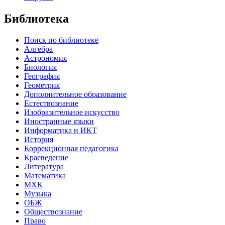
Библиотека
Поиск по библиотеке
Алгебра
Астрономия
Биология
География
Геометрия
Дополнительное образование
Естествознание
Изобразительное искусство
Иностранные языки
Информатика и ИКТ
История
Коррекционная педагогика
Краеведение
Литература
Математика
МХК
Музыка
ОБЖ
Обществознание
Право