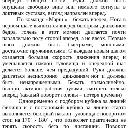
впереди стоящей ногой. Руки должны быть
опущены свободно вниз или немного согнуты в
локтевых суставах, взгляд направлен вперед.
По команде «Марш!» - бежать вперед. Нога в
первом шаге выносится вперед быстрым движением
бедра, голень в этот момент двигается почти
параллельно полу стопой вперед, а не вверх. Первые
шаги должны быть быстрыми, мощными,
достаточно пружинистыми. С каждым новым шагом
создается большая скорость движения вперед и
уменьшается наклон туловища и очередной шаг
делается больше, чем предыдущий. Руки должны
двигаться несинхронно движениям ног и должны
быть ненапряженными. Бежать прямолинейно,
быстро, активно работая руками, смотреть только
вперед (каждый поворот головы – потеря времени)
Одновременно с подбором кубика за линией
финиша и с постановкой кубика за линию старта
выполняется быстрый наклон туловища с поворотом
стоп на 170˚ - 180˚ , что позволяет практически не
терять скорость бега по дистанции. Поворот