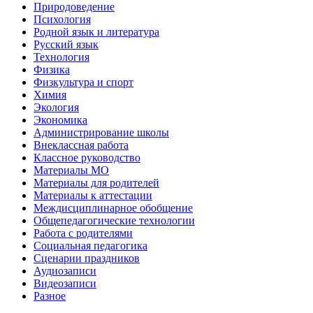
Природоведение
Психология
Родной язык и литература
Русский язык
Технология
Физика
Физкультура и спорт
Химия
Экология
Экономика
Администрирование школы
Внеклассная работа
Классное руководство
Материалы МО
Материалы для родителей
Материалы к аттестации
Междисциплинарное обобщение
Общепедагогические технологии
Работа с родителями
Социальная педагогика
Сценарии праздников
Аудиозаписи
Видеозаписи
Разное