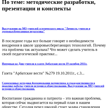
По теме: методические разработки,
презентации и конспекты
Выступление на МО учителей эстетического цикла "Личность учителя и
здоровьесберегающая педагогика"
В последние годы все больше говорят о необходимости
внедрения в школе здоровьесберегающих технологий. Почему
эта проблема так актуальна? Что может сделать учитель в
своей педагогической практике...
Интервью ко Дню учителя в газете Арбатские вести 19 октября 2011г.
Газета "Арбатские вести" №279 19.10.2011г., с.3...
Современные методики формирования патриотизма и гражданственности в
практике работы учителя истории и обществознания. Выступление на МО учителей
истории и обществознания.
Воспитание гражданина и патриота – это важная проблема,
которая сейчас выдвигается на первый план в нашем
обществе. Сегодня перед школой стоит задача становления