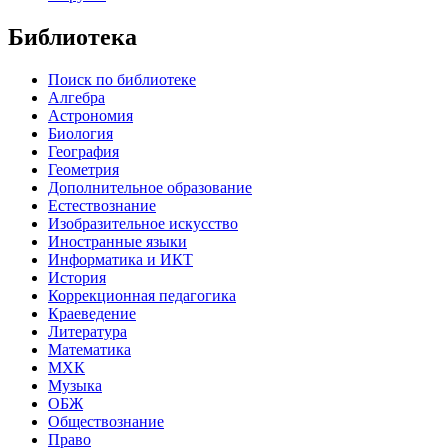
Библиотека
Поиск по библиотеке
Алгебра
Астрономия
Биология
География
Геометрия
Дополнительное образование
Естествознание
Изобразительное искусство
Иностранные языки
Информатика и ИКТ
История
Коррекционная педагогика
Краеведение
Литература
Математика
МХК
Музыка
ОБЖ
Обществознание
Право