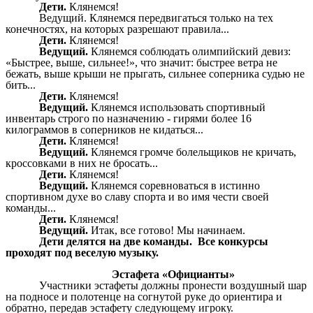
Дети.
Клянемся!
Ведущий. Клянемся передвигаться только на тех
конечностях, на которых разрешают правила...
Дети.
Клянемся!
Ведущий.
Клянемся соблюдать олимпийский девиз:
«Быстрее, выше, сильнее!», что значит: быстрее ветра не
бежать, выше крыши не прыгать, сильнее соперника судью не
бить...
Дети.
Клянемся!
Ведущий.
Клянемся использовать спортивный
инвентарь строго по назначению - гирями более 16
килограммов в соперников не кидаться...
Дети.
Клянемся!
Ведущий.
Клянемся громче болельщиков не кричать,
кроссовками в них не бросать...
Дети.
Клянемся!
Ведущий.
Клянемся соревноваться в истинно
спортивном духе во славу спорта и во имя чести своей
команды...
Дети.
Клянемся!
Ведущий.
Итак, все готово! Мы начинаем.
Дети делятся на две команды. Все конкурсы
проходят
под веселую музыку.
Эстафета «Официанты»
Участники эстафеты должны пронести воздушный шар
на подносе и полотенце на согнутой руке до ориентира и
обратно, передав эстафету следующему игроку.