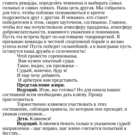
ставить рекорды, определять чемпиона и выбирать самых
сильных и самых ловких. Наша цель другая. Мы собрались
для того, чтобы поближе познакомиться и крепче
подружиться друг с другом. И неважно, кто станет
победителем в этом, скорее шуточном, состязании. Главное,
чтобы все мы почувствовали атмосферу праздника, атмосферу
доброжелательности, взаимного уважения и понимания.
Пусть эта встреча будет по-настоящему товарищеской. Я
призываю команды к честной спортивной борьбе и желаю
успеха всем! Пусть победит сильнейший, а в выигрыше пусть
останутся наша дружба и сплоченность!
Чтоб провести соревнованья,
Вам нужен опытный судья.
Такое, видно, уж призванье –
Судьей, конечно, буду я!
И еще хочу добавить
И арбитров вам представить.
Представление жюри.
Ведущий.
Итак, вы готовы? Но для начала наших
состязаний всем необходимо дать клятву. Прошу
приготовиться.
Торжественно клянемся участвовать в этих
состязаниях, соблюдая правила, по которым они проходят, и
уважая соперников...
Дети.
Клянемся!
Ведущий.
Клянемся бежать только в указанном судьей
направлении - шаг вправо, шаг влево считается попыткой к
бегству...