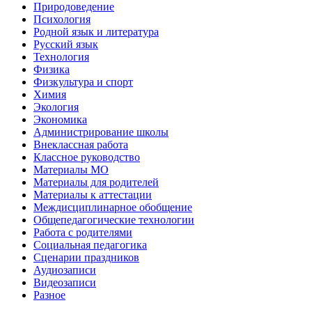
Природоведение
Психология
Родной язык и литература
Русский язык
Технология
Физика
Физкультура и спорт
Химия
Экология
Экономика
Администрирование школы
Внеклассная работа
Классное руководство
Материалы МО
Материалы для родителей
Материалы к аттестации
Междисциплинарное обобщение
Общепедагогические технологии
Работа с родителями
Социальная педагогика
Сценарии праздников
Аудиозаписи
Видеозаписи
Разное