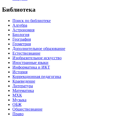
Библиотека
Поиск по библиотеке
Алгебра
Астрономия
Биология
География
Геометрия
Дополнительное образование
Естествознание
Изобразительное искусство
Иностранные языки
Информатика и ИКТ
История
Коррекционная педагогика
Краеведение
Литература
Математика
МХК
Музыка
ОБЖ
Обществознание
Право