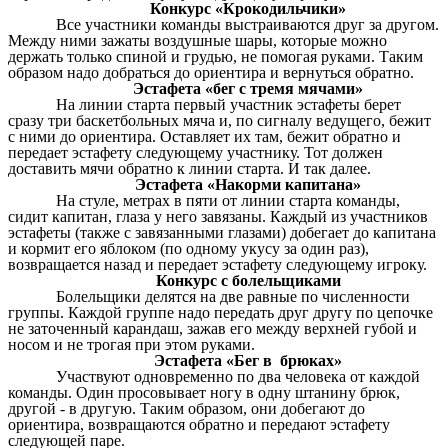
Конкурс «Крокодильчики»
Все участники команды выстраиваются друг за другом.
Между ними зажаты воздушные шары, которые можно
держать только спиной и грудью, не помогая руками. Таким
образом надо добраться до ориентира и вернуться обратно.
Эстафета «бег с тремя мячами»
На
линии
старта первый участник эстафеты берет
сразу три баскетбольных мяча и, по сигналу ведущего, бежит
с ними до ориентира. Оставляет их там, бежит обратно и
передает эстафету следующему участнику. Тот должен
доставить мячи обратно к линии старта. И так далее.
Эстафета «Накорми капитана»
На стуле, метрах в пяти от линии старта команды,
сидит капитан, глаза у него завязаны. Каждый из участников
эстафеты (также с завязанными глазами) добегает до капитана
и кормит его яблоком (по одному укусу за один раз),
возвращается назад и передает эстафету следующему игроку.
Конкурс с болельщиками
Болельщики делятся на две равные по численности
группы. Каждой группе надо передать друг другу по цепочке
не заточенный карандаш, зажав его между верхней губой и
носом и не трогая при этом руками.
Эстафета «Бег в брюках»
Участвуют одновременно по два человека от каждой
команды. Один просовывает ногу в одну штанину брюк,
другой - в другую. Таким образом, они добегают до
ориентира, возвращаются обратно и передают эстафету
следующей паре.