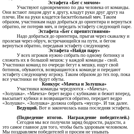
Эстафета «Бег с мячом»
Участвуют одновременно по два человека от команды.
Они встают лицом друг к другу, кладут руки друг другу на
плечи. Им на руки кладется баскетбольный мяч. Таким
образом, участникам надо добраться до ориентира и вернуться
обратно, не потеряв мяч, и передать эстафету следующей паре.
Эстафета «Бег с препятствиями»
Надо добраться до ориентира, прыгая через скакалку и
пролезая через обруч, встречающийся на пути, и бегом
вернуться обратно, передавая эстафету следующему.
Эстафета «Найди пару»
У всех игроков нужно собрать по одному ботинку и
сложить их в большой мешок: у каждой команды - свой.
Участники команд по очереди бегут к мешку, ищут свой
ботинок, обуваются, возвращаются к команде и передают
эстафету следующему игроку. Таким образом до тех пор, пока
все участники не будут обуты.
Конкурс «Мачеха и Золушка»
Участники команды чередуются - «Мачеха»,
«Золушка». «Мачеха» берет ведро с кубиками и бежит вперед,
высыпает кубики и возвращается обратно, передает ведро
«Золушке». «Золушка» должна собрать «мусор». И так далее.
Ведущий.
Вот и закончилась наша последняя эстафета.
(Подведение итогов. Награждение победителей.)
Сегодня мы все получили заряд бодрости, радости, а
это самое главное для того, чтобы быть здоровым человеком.
Мы поздравляем победителей и просим не унывать