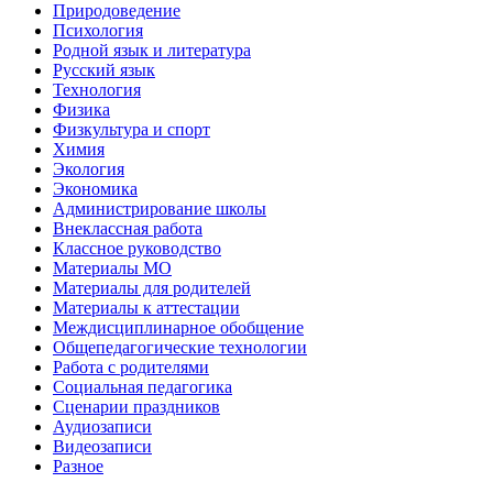
Природоведение
Психология
Родной язык и литература
Русский язык
Технология
Физика
Физкультура и спорт
Химия
Экология
Экономика
Администрирование школы
Внеклассная работа
Классное руководство
Материалы МО
Материалы для родителей
Материалы к аттестации
Междисциплинарное обобщение
Общепедагогические технологии
Работа с родителями
Социальная педагогика
Сценарии праздников
Аудиозаписи
Видеозаписи
Разное