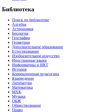
Библиотека
Поиск по библиотеке
Алгебра
Астрономия
Биология
География
Геометрия
Дополнительное образование
Естествознание
Изобразительное искусство
Иностранные языки
Информатика и ИКТ
История
Коррекционная педагогика
Краеведение
Литература
Математика
МХК
Музыка
ОБЖ
Обществознание
Право