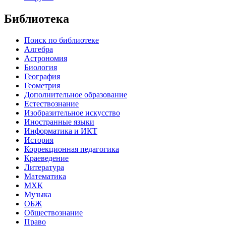
Библиотека
Поиск по библиотеке
Алгебра
Астрономия
Биология
География
Геометрия
Дополнительное образование
Естествознание
Изобразительное искусство
Иностранные языки
Информатика и ИКТ
История
Коррекционная педагогика
Краеведение
Литература
Математика
МХК
Музыка
ОБЖ
Обществознание
Право