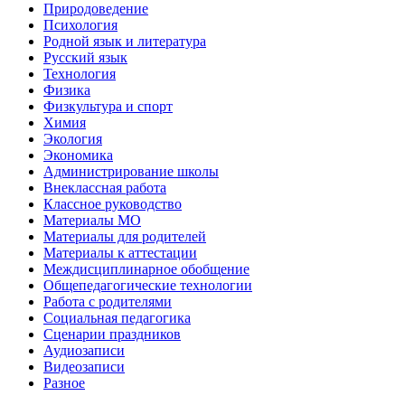
Природоведение
Психология
Родной язык и литература
Русский язык
Технология
Физика
Физкультура и спорт
Химия
Экология
Экономика
Администрирование школы
Внеклассная работа
Классное руководство
Материалы МО
Материалы для родителей
Материалы к аттестации
Междисциплинарное обобщение
Общепедагогические технологии
Работа с родителями
Социальная педагогика
Сценарии праздников
Аудиозаписи
Видеозаписи
Разное