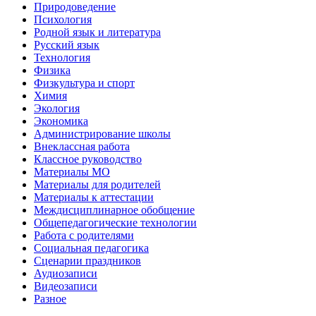
Природоведение
Психология
Родной язык и литература
Русский язык
Технология
Физика
Физкультура и спорт
Химия
Экология
Экономика
Администрирование школы
Внеклассная работа
Классное руководство
Материалы МО
Материалы для родителей
Материалы к аттестации
Междисциплинарное обобщение
Общепедагогические технологии
Работа с родителями
Социальная педагогика
Сценарии праздников
Аудиозаписи
Видеозаписи
Разное