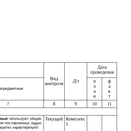
Дата
проведения
Вид
Д/з
п
ф
контроля
л
а
апредметные
а
к
н
т
8
9
10
11
7
ьные:
ипользуют общие
Текущий
Комплекс
я поставленных задач;
1
кратко характеризуют