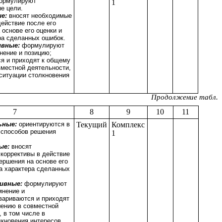
ормулируют
1
е цели.
ые:
вносят необходимые
действие после его
 основе его оценки и
ра сделанных ошибок.
ивные:
формулируют
нение и позицию;
я и приходят к общему
местной деятельности,
 ситуации столкновения
Продолжение табл.
7
8
9
10
11
ьные:
ориентируются в
Текущий
Комплекс
 способов решения
1
ые:
вносят
коррективы в действие
ершения на основе его
та характера сделанных
ивные:
формулируют
мнение и
вариваются и приходят
ению в совместной
 в том числе в
лкновения интересов