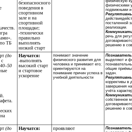
физическую ку
безопасносного
физическими 
е
поведения в
подвижными и
спортивном
Регулятивны
зале и на
действиядейст
спортивной
посталенной з
реализации.
ачеств.
площадке;
Коммуникати
игра
-технически
речь для регу
ками».
правильно
договариваютс
по ТБ
выполнять
решению в со
низкий старт
арт
(до
Научатся:
понимают значение
Познавател
физического развития для
выделяют и ф
 с
-выполнять
человека и принимают его;
познавательны
(40–50
высокий старт
ориентируются на
общие приёмы
ьные
и стартовое
понимание причин успеха в
задач.
ускорение
учебной деятельности
Регулятивн
коррективы в 
завершения на
учёта характе
Коммуникат
й.
собственное м
афета.
договариваютс
решению в сов
ческих
 на
арт
(до
Научатся:
проявляют
Познавател