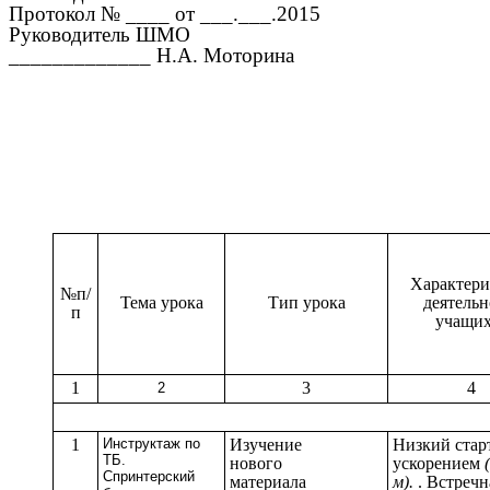
Протокол № ____ от ___.___.2015
Руководитель ШМО
_____________ Н.А. Моторина
Характери
№п/
Тема урока
Тип урока
деятельн
п
учащих
1
3
4
2
1
Инструктаж по
Изучение
Низкий старт
ТБ.
нового
ускорением
Спринтерский
материала
м).
. Встречн