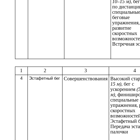
10–15 м)
, бег
по дистанци
специальны
беговые
упражнения,
развитие
скоростных
возможносте
Встречная э
1
2
3
4
4
Эстафетный бег
Совершенствования
Высокий ста
15 м)
, бег с
ускорением
(
м),
финиширо
специальные 
упражнения, 
скоростных
возможностей
Эстафетный б
Передача эст
палочки