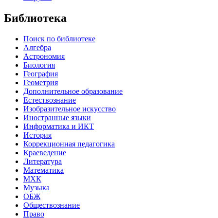
Библиотека
Поиск по библиотеке
Алгебра
Астрономия
Биология
География
Геометрия
Дополнительное образование
Естествознание
Изобразительное искусство
Иностранные языки
Информатика и ИКТ
История
Коррекционная педагогика
Краеведение
Литература
Математика
МХК
Музыка
ОБЖ
Обществознание
Право