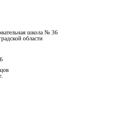
овательная школа № 36
градской области
6
цов
.