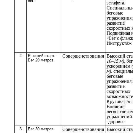
бег.
эстафета.
Специальны
беговые
упражнения;
развитие
скоростных к
Подвижная 
«Бег с флаж
Инструктаж 
2
Высокий старт.
Совершенствования
Высокий ст
Бег 20 метров
10–15 м)
, бег
ускорением
м)
, специал
беговые
упражнения,
развитие
скоростных
возможносте
Круговая эст
Влияние
легкоатлети
упражнений
здоровье
3
Бег 30 метров.
Совершенствования
Высокий ст