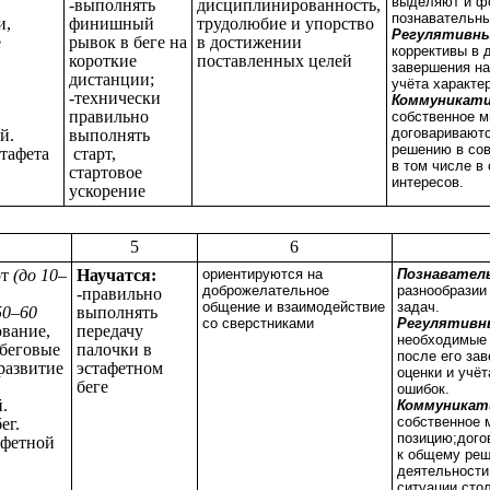
выделяют и ф
-выполнять
дисциплинированность,
познавательны
и,
финишный
трудолюбие и упорство
Регулятивн
е
рывок в беге на
в достижении
коррективы в 
короткие
поставленных целей
завершения на
дистанции;
учёта характе
-технически
Коммуникат
правильно
собственное м
договариваютс
й.
выполнять
решению в сов
стафета
старт,
в том числе в
стартовое
интересов.
ускорение
5
6
рт
(до 10–
Научатся:
ориентируются на
Познавател
доброжелательное
разнообразии
-правильно
общение и взаимодействие
задач.
50–60
выполнять
со сверстниками
Регулятивн
вание,
передачу
необходимые 
беговые
палочки в
после его зав
развитие
эстафетном
оценки и учё
беге
ошибок.
.
Коммуникат
собственное 
ег.
позицию;дого
афетной
к общему реш
деятельности,
ситуации сто