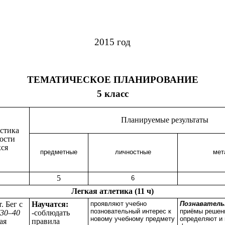
2015 год
ТЕМАТИЧЕСКОЕ ПЛАНИРОВАНИЕ
5
класс
Планируемые результаты
стика
ости
ся
предметные
личностные
мет
5
6
Легкая атлетика (11 ч)
. Бег с
Научатся:
проявляют учебно
Познавател
позновательный интерес к
приёмы решени
(30–40
-соблюдать
новому учебному предмету
определяют и 
ая
правила