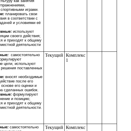
льтуру как занятия
упражнениями,
 спортивными играми.
е:
планировать свои
вия в соответствии с
адачей и условиями её
вные:
используют
ляции своего действия;
я и приходят к общему
вместной деятельности
ьные:
самостоятельно
Текущий
Комплекс
ормулируют
1
е цели, используют
 решения поставленных
ые:
вносят необходимые
действие после его
 основе его оценки и
ра сделанных ошибок.
ивные:
формулируют
нение и позицию;
я и приходят к общему
местной деятельности.
ьные:
самостоятельно
Текущий
Комплекс