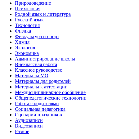
Природоведение
Психология
Родной язык и литература
Русский язык
Технология
Физика
Физкультура и спорт
Химия
Экология
Экономика
Администрирование школы
Внеклассная работа
Классное руководство
Материалы МО
Материалы для родителей
Материалы к аттестации
Междисциплинарное обобщение
Общепедагогические технологии
Работа с родителями
Социальная педагогика
Сценарии праздников
Аудиозаписи
Видеозаписи
Разное