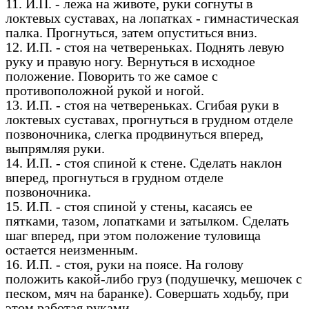
11. И.П. - лежа на животе, руки согнуты в
локтевых суставах, на лопатках - гимнастическая
палка. Прогнуться, затем опуститься вниз.
12. И.П. - стоя на четвереньках. Поднять левую
руку и правую ногу. Вернуться в исходное
положение. Поворить то же самое с
противоположной рукой и ногой.
13. И.П. - стоя на четвереньках. Сгибая руки в
локтевых суставах, прогнуться в грудном отделе
позвоночника, слегка продвинуться вперед,
выпрямляя руки.
14. И.П. - стоя спиной к стене. Сделать наклон
вперед, прогнуться в грудном отделе
позвоночника.
15. И.П. - стоя спиной у стены, касаясь ее
пятками, тазом, лопатками и затылком. Сделать
шаг вперед, при этом положение туловища
остается неизменным.
16. И.П. - стоя, руки на поясе. На голову
положить какой-либо груз (подушечку, мешочек с
песком, мяч на баранке). Совершать ходьбу, при
этом работая руками.