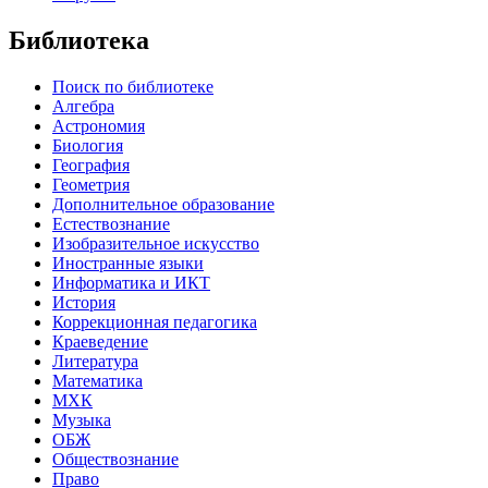
Библиотека
Поиск по библиотеке
Алгебра
Астрономия
Биология
География
Геометрия
Дополнительное образование
Естествознание
Изобразительное искусство
Иностранные языки
Информатика и ИКТ
История
Коррекционная педагогика
Краеведение
Литература
Математика
МХК
Музыка
ОБЖ
Обществознание
Право