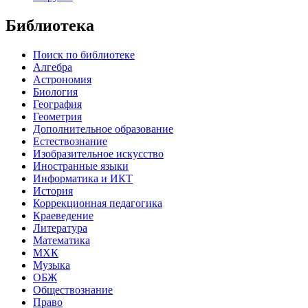
Библиотека
Поиск по библиотеке
Алгебра
Астрономия
Биология
География
Геометрия
Дополнительное образование
Естествознание
Изобразительное искусство
Иностранные языки
Информатика и ИКТ
История
Коррекционная педагогика
Краеведение
Литература
Математика
МХК
Музыка
ОБЖ
Обществознание
Право