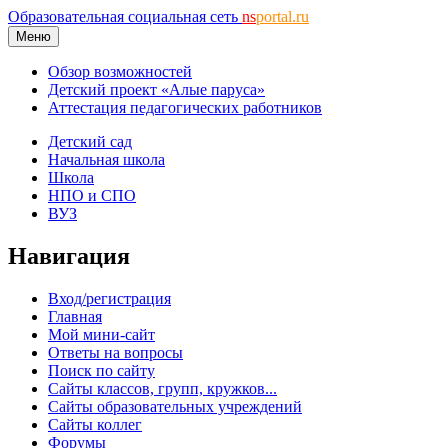
Образовательная социальная сеть
ns
portal.ru
Меню
Обзор возможностей
Детский проект «Алые паруса»
Аттестация педагогических работников
Детский сад
Начальная школа
Школа
НПО и СПО
ВУЗ
Навигация
Вход/регистрация
Главная
Мой мини-сайт
Ответы на вопросы
Поиск по сайту
Сайты классов, групп, кружков...
Сайты образовательных учреждений
Сайты коллег
Форумы