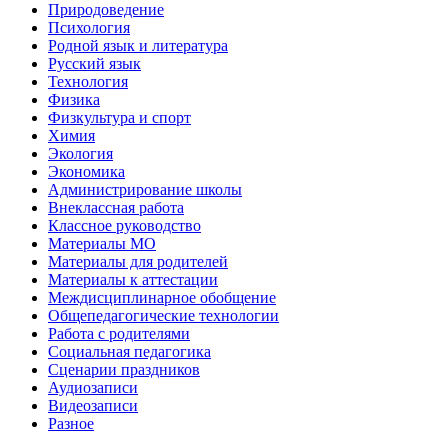
Природоведение
Психология
Родной язык и литература
Русский язык
Технология
Физика
Физкультура и спорт
Химия
Экология
Экономика
Администрирование школы
Внеклассная работа
Классное руководство
Материалы МО
Материалы для родителей
Материалы к аттестации
Междисциплинарное обобщение
Общепедагогические технологии
Работа с родителями
Социальная педагогика
Сценарии праздников
Аудиозаписи
Видеозаписи
Разное