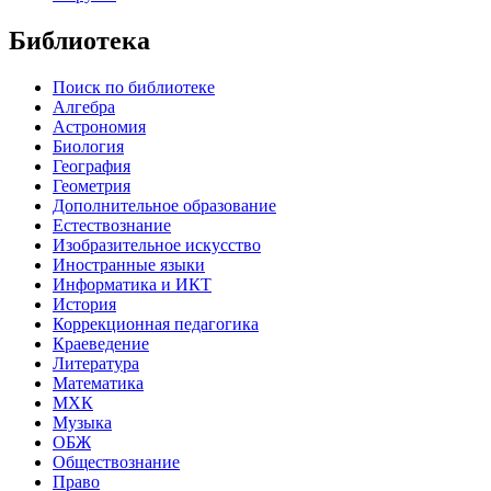
Библиотека
Поиск по библиотеке
Алгебра
Астрономия
Биология
География
Геометрия
Дополнительное образование
Естествознание
Изобразительное искусство
Иностранные языки
Информатика и ИКТ
История
Коррекционная педагогика
Краеведение
Литература
Математика
МХК
Музыка
ОБЖ
Обществознание
Право