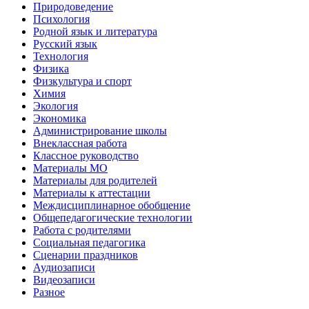
Природоведение
Психология
Родной язык и литература
Русский язык
Технология
Физика
Физкультура и спорт
Химия
Экология
Экономика
Администрирование школы
Внеклассная работа
Классное руководство
Материалы МО
Материалы для родителей
Материалы к аттестации
Междисциплинарное обобщение
Общепедагогические технологии
Работа с родителями
Социальная педагогика
Сценарии праздников
Аудиозаписи
Видеозаписи
Разное