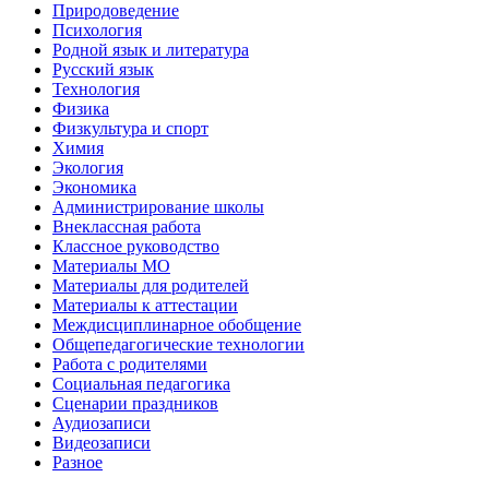
Природоведение
Психология
Родной язык и литература
Русский язык
Технология
Физика
Физкультура и спорт
Химия
Экология
Экономика
Администрирование школы
Внеклассная работа
Классное руководство
Материалы МО
Материалы для родителей
Материалы к аттестации
Междисциплинарное обобщение
Общепедагогические технологии
Работа с родителями
Социальная педагогика
Сценарии праздников
Аудиозаписи
Видеозаписи
Разное