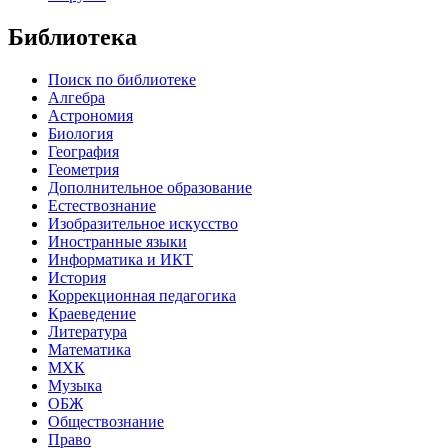
Библиотека
Поиск по библиотеке
Алгебра
Астрономия
Биология
География
Геометрия
Дополнительное образование
Естествознание
Изобразительное искусство
Иностранные языки
Информатика и ИКТ
История
Коррекционная педагогика
Краеведение
Литература
Математика
МХК
Музыка
ОБЖ
Обществознание
Право