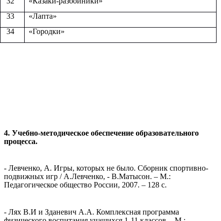
32
«Казаки-разбойники»
33
«Лапта»
34
«Городки»
4.
Учебно-методическое обеспечение образовательного
процесса.
- Левченко, А. Игры, которых не было. Сборник спортивно-
подвижных игр / А.Левченко, - В.Матысон. – М.:
Педагогическое общество России, 2007. – 128 с.
- Лях В.И и Зданевич А.А. Комплексная программа
физического воспитания учащихся 1-11 классов. - М.: