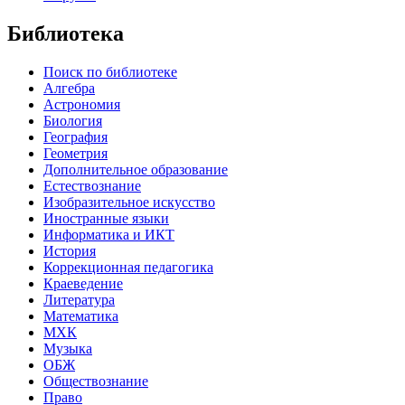
Библиотека
Поиск по библиотеке
Алгебра
Астрономия
Биология
География
Геометрия
Дополнительное образование
Естествознание
Изобразительное искусство
Иностранные языки
Информатика и ИКТ
История
Коррекционная педагогика
Краеведение
Литература
Математика
МХК
Музыка
ОБЖ
Обществознание
Право