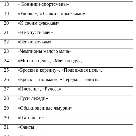
18
« Конники-спортсмены»
19
«Удочка», « Салки с прыжками»
20
«К своим флажкам»
21
«Не упусти мяч»
22
«Бег по кочкам»
23
«Чемпионы малого мяча»
24
«Метко в цель», «Мяч соседу»,
25
«Броски в корзину», «Подвижная цель»,
26
«Брось — поймай», «Передал - садись»
27
«Плетень», «Ручеёк»
28
«Гуси-лебеди»
29
«Обыкновенные жмурки»
30
«Пятнашки»
31
«Фанты