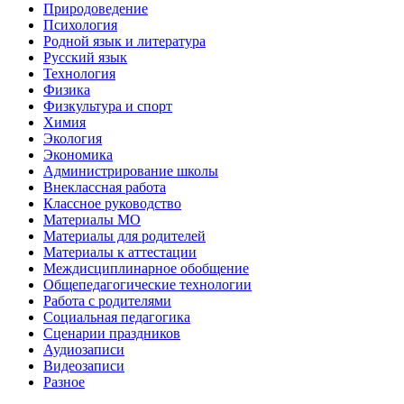
Природоведение
Психология
Родной язык и литература
Русский язык
Технология
Физика
Физкультура и спорт
Химия
Экология
Экономика
Администрирование школы
Внеклассная работа
Классное руководство
Материалы МО
Материалы для родителей
Материалы к аттестации
Междисциплинарное обобщение
Общепедагогические технологии
Работа с родителями
Социальная педагогика
Сценарии праздников
Аудиозаписи
Видеозаписи
Разное