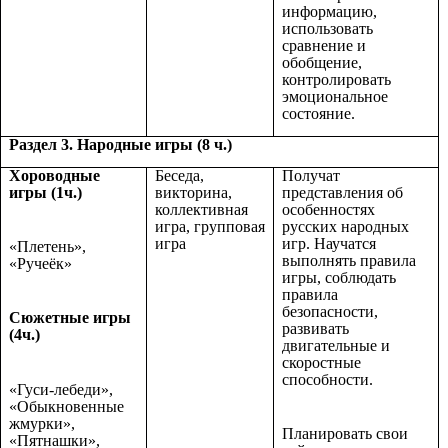
информацию,
использовать
сравнение и
обобщение,
контролировать
эмоциональное
состояние.
Раздел 3. Народные игры (8 ч.)
Хороводные
Беседа,
Получат
игры (1ч.)
викторина,
представления об
коллективная
особенностях
игра, групповая
русских народных
игра
игр. Научатся
«Плетень»,
выполнять правила
«Ручеёк»
игры, соблюдать
правила
безопасности,
Сюжетные игры
развивать
(4ч.)
двигательные и
скоростные
способности.
«Гуси-лебеди»,
«Обыкновенные
жмурки»,
Планировать свои
«Пятнашки»,