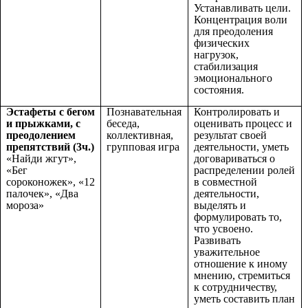
Устанавливать цели.
Концентрация воли
для преодоления
физических
нагрузок,
стабилизация
эмоционального
состояния.
Эстафеты с бегом
Познавательная
Контролировать и
и прыжками, с
беседа,
оценивать процесс и
преодолением
коллективная,
результат своей
препятствий
(3ч.)
групповая игра
деятельности, уметь
«Найди жгут»,
договариваться о
«Бег
распределении ролей
сороконожек», «12
в совместной
палочек», «Два
деятельности,
мороза»
выделять и
формулировать то,
что усвоено.
Развивать
уважительное
отношение к иному
мнению, стремиться
к сотрудничеству,
уметь составить план