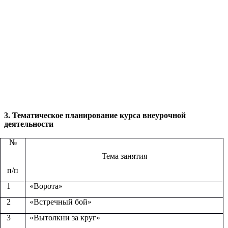
3. Тематическое планирование курса внеурочной
деятельности
№
Тема занятия
п/п
1
«Ворота»
2
«Встречный бой»
3
«Вытолкни за круг»