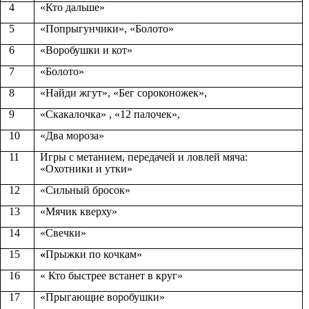
4
«Кто дальше»
5
«Попрыгунчики», «Болото»
6
«Воробушки и кот»
7
«Болото»
8
«Найди жгут», «Бег сороконожек»,
9
«Скакалочка» , «12 палочек»,
10
«Два мороза»
11
Игры с метанием, передачей и ловлей мяча:
«Охотники и утки»
12
«Сильный бросок»
13
«Мячик кверху»
14
«Свечки»
15
«
Прыжки по кочкам»
16
« Кто быстрее встанет в круг»
17
«Прыгающие воробушки»