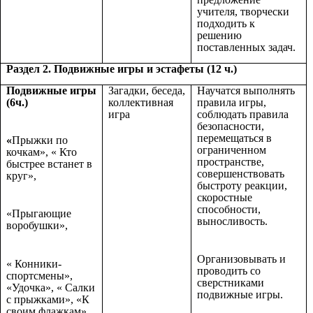
учителя, творчески
подходить к
решению
поставленных задач.
Раздел 2. Подвижные игры и эстафеты (12 ч.)
Подвижные игры
Загадки, беседа,
Научатся выполнять
(6ч.)
коллективная
правила игры,
игра
соблюдать правила
безопасности,
перемещаться в
«
Прыжки по
ограниченном
кочкам», « Кто
пространстве,
быстрее встанет в
совершенствовать
круг»,
быстроту реакции,
скоростные
способности,
«Прыгающие
выносливость.
воробушки»,
Организовывать и
« Конники-
проводить со
спортсмены»,
сверстниками
«Удочка», « Салки
подвижные игры.
с прыжками», «К
своим флажкам»