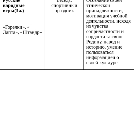
Русские
Беседа,
Осознание своей
народные
спортивный
этнической
игры(3ч.)
праздник
принадлежности,
мотивация учебной
деятельности, исходя
из чувства
«Горелки», «
сопричастности и
Лапта», «Штандр»
гордости за свою
Родину, народ и
историю, умение
пользоваться
информацией о
своей культуре.