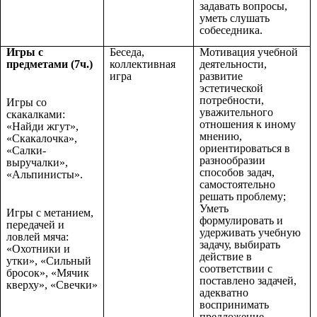
задавать вопросы,
уметь слушать
собеседника.
Игры с
Беседа,
Мотивация учебной
предметами (7ч.)
коллективная
деятельности,
игра
развитие
эстетической
потребности,
Игры со
уважительного
скакалками:
отношения к иному
«Найди жгут»,
мнению,
«Скакалочка»,
ориентироваться в
«Салки-
разнообразии
выручалки»,
способов задач,
«Альпинисты».
самостоятельно
решать проблему;
Уметь
Игры с метанием,
формулировать и
передачей и
удерживать учебную
ловлей мяча:
задачу, выбирать
«Охотники и
действие в
утки», «Сильный
соответствии с
бросок», «Мячик
поставлено задачей,
кверху», «Свечки»
адекватно
воспринимать
предложение