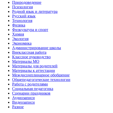
Природоведение
Психология
Родной язык и литература
Русский язык
Технология
Физика
Физкультура и спорт
Химия
Экология
Экономика
Администрирование школы
Внеклассная работа
Классное руководство
Материалы МО
Материалы для родителей
Материалы к аттестации
Междисциплинарное обобщение
Общепедагогические технологии
Работа с родителями
Социальная педагогика
Сценарии праздников
Аудиозаписи
Видеозаписи
Разное