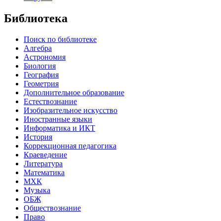
Библиотека
Поиск по библиотеке
Алгебра
Астрономия
Биология
География
Геометрия
Дополнительное образование
Естествознание
Изобразительное искусство
Иностранные языки
Информатика и ИКТ
История
Коррекционная педагогика
Краеведение
Литература
Математика
МХК
Музыка
ОБЖ
Обществознание
Право