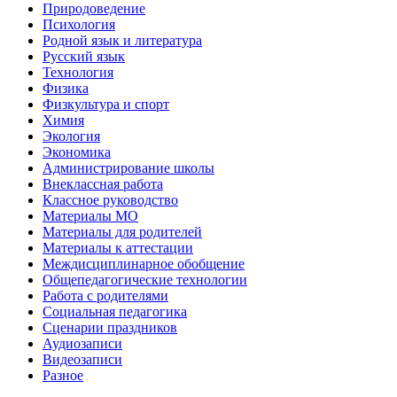
Природоведение
Психология
Родной язык и литература
Русский язык
Технология
Физика
Физкультура и спорт
Химия
Экология
Экономика
Администрирование школы
Внеклассная работа
Классное руководство
Материалы МО
Материалы для родителей
Материалы к аттестации
Междисциплинарное обобщение
Общепедагогические технологии
Работа с родителями
Социальная педагогика
Сценарии праздников
Аудиозаписи
Видеозаписи
Разное