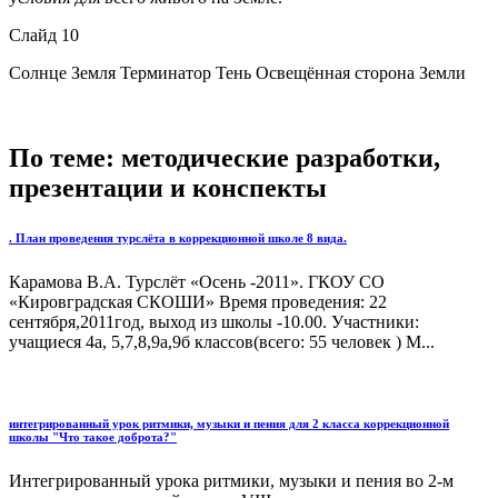
Слайд 10
Солнце Земля Терминатор Тень Освещённая сторона Земли
По теме: методические разработки,
презентации и конспекты
. План проведения турслёта в коррекционной школе 8 вида.
Карамова В.А. Турслёт «Осень -2011». ГКОУ СО
«Кировградская СКОШИ» Время проведения: 22
сентября,2011год, выход из школы -10.00. Участники:
учащиеся 4а, 5,7,8,9а,9б классов(всего: 55 человек ) М...
интегрированный урок ритмики, музыки и пения для 2 класса коррекционной
школы "Что такое доброта?"
Интегрированный урока ритмики, музыки и пения во 2-м