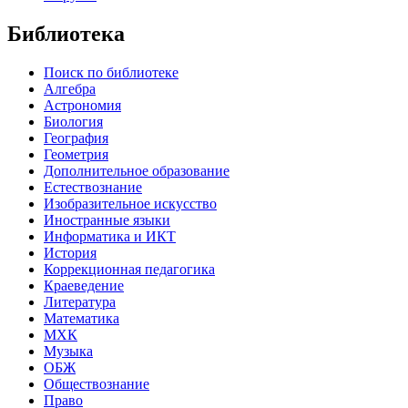
Библиотека
Поиск по библиотеке
Алгебра
Астрономия
Биология
География
Геометрия
Дополнительное образование
Естествознание
Изобразительное искусство
Иностранные языки
Информатика и ИКТ
История
Коррекционная педагогика
Краеведение
Литература
Математика
МХК
Музыка
ОБЖ
Обществознание
Право