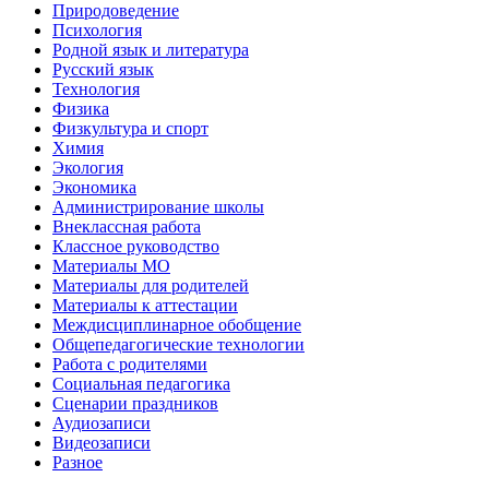
Природоведение
Психология
Родной язык и литература
Русский язык
Технология
Физика
Физкультура и спорт
Химия
Экология
Экономика
Администрирование школы
Внеклассная работа
Классное руководство
Материалы МО
Материалы для родителей
Материалы к аттестации
Междисциплинарное обобщение
Общепедагогические технологии
Работа с родителями
Социальная педагогика
Сценарии праздников
Аудиозаписи
Видеозаписи
Разное