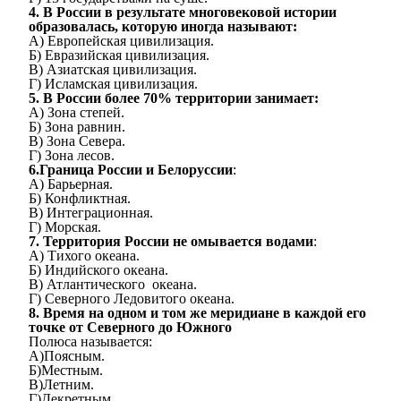
4. В России в результате многовековой истории
образовалась, которую иногда называют:
А) Европейская цивилизация.
Б) Евразийская цивилизация.
В) Азиатская цивилизация.
Г) Исламская цивилизация.
5. В России более 70% территории занимает:
А) Зона степей.
Б) Зона равнин.
В) Зона Севера.
Г) Зона лесов.
6.Граница России и Белоруссии
:
А) Барьерная.
Б) Конфликтная.
В) Интеграционная.
Г) Морская.
7. Территория России не омывается водами
:
А) Тихого океана.
Б) Индийского океана.
В) Атлантического океана.
Г) Северного Ледовитого океана.
8. Время на одном и том же меридиане в каждой его
точке от Северного до Южного
Полюса называется:
А)Поясным.
Б)Местным.
В)Летним.
Г)Декретным.