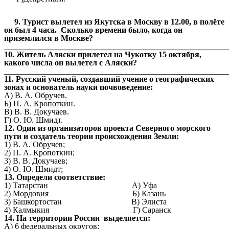
9. Турист вылетел из Якутска в Москву в 12.00, в полёте
он был 4 часа. Сколько времени было, когда он
приземлился в Москве?
______________________________________________________
10. Житель Аляски прилетел на Чукотку 15 октября,
какого числа он вылетел с Аляски?
_______________________________________________________
11. Русский ученый, создавший учение о географических
зонах и основатель науки почвоведение:
А) В. А. Обручев.
Б) П. А. Кропоткин.
В) В. В. Докучаев.
Г) О. Ю. Шмидт.
12. Один из организаторов проекта Северного морского
пути и создатель теории происхождения Земли:
1) В. А. Обручев;
2) П. А. Кропоткин;
3) В. В. Докучаев;
4) О. Ю. Шмидт;
13. Определи соответствие:
1) Татарстан А) Уфа
2) Мордовия Б) Казань
3) Башкортостан В) Элиста
4) Калмыкия Г) Саранск
14. На территории России выделяется:
А) 6 федеральных округов;