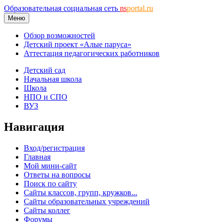
Образовательная социальная сеть
ns
portal.ru
Меню
Обзор возможностей
Детский проект «Алые паруса»
Аттестация педагогических работников
Детский сад
Начальная школа
Школа
НПО и СПО
ВУЗ
Навигация
Вход/регистрация
Главная
Мой мини-сайт
Ответы на вопросы
Поиск по сайту
Сайты классов, групп, кружков...
Сайты образовательных учреждений
Сайты коллег
Форумы