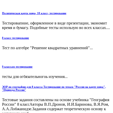
Политическая карта мира, 10 класс, тестирование
Тестировапние, оформленное в виде презентации, экономит
время и бумагу. Подобные тесты использую во всех классах....
8 класс тестирование
Тест по алгебре "Решение квадратных уравнений"...
9 классам тестирование
тесты для огбязательногоь изучения...
ЭОР по географии для 8 класса Тестирование по темам "Россия на карте мира",
"Природа России"
Тестовые задания составлены на основе учебника "География
России" 8 классАвторы В.П.Дронов, И.И.Баринова, В.Я.Ром,
А.А.Лобжанидзе.Задания содержат теоретическую основу к