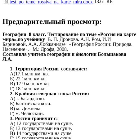
13.61 КБ
test_po_teme_rossiya_na_karte_mira.docx
Предварительный просмотр:
География 8 класс. Тестирование по теме «Россия на карте
мира».по учебнику
В. П. Дронова. А.Н. Ром, И.И
Бариновой, А.А. Лобжанидзе «География России: Природа.
Население»,– М.: Дрофа, 2008.
Составила учитель географии и биологии Большакова
Л.А.
1. Территория России составляет:
А)17.1 млн.км. кв.
Б) 22.1млн.км.кв.
В) 17.9 млн. км.кв.
Г) 18.1млн.км.кв.
2. Крайняя северная точка России:
А) г. Базардюзю.
Б) Балтийская коса.
В) м. Дежнёва.
Г) м. Челюскин.
3. Россия граничит с:
А) 12 государствами на суше.
Б) 13 государствами на суше.
В) 14 государствами на суше.
Г) 15 государствами на суше.