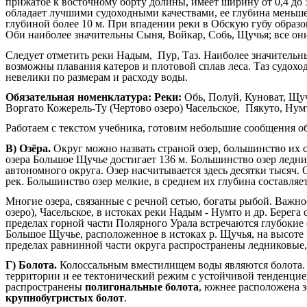
прижатое к восточному борту долины, имеет ширину от 0,4 до 
обладает лучшими судоходными качествами, ее глубина меньше 
глубиной более 10 м. При впадении реки в Обскую губу образ
Оби наиболее значительны Сыня, Войкар, Собь, Щучья; все он
Следует отметить реки Надым, Пур, Таз. Наиболее значитель
возможны плавания катеров и плотовой сплав леса. Таз судоход
невелики по размерам и расходу воды.
Обязательная номенклатура: Реки:
Обь, Полуй, Куноват, Щуч
Воргато Кожерель-Ту (Чертово озеро) Часельское, Пякуто, Нумт
Работаем с текстом учебника, готовим небольшие сообщения о
В)
Озёра.
Округ можно назвать страной озер, большинство их с
озера Большое Щучье достигает 136 м. Большинство озер ледн
автономного округа. Озер насчитывается здесь десятки тысяч.
рек. Большинство озер мелкие, в среднем их глубина составляет 
Многие озера, связанные с речной сетью, богаты рыбой. Важно
озеро), Часельское, в истоках реки Надым - Нумто и др. Бере
пределах горной части Полярного Урала встречаются глубокие 
Большое Щучье, расположенное в истоках р. Щучья, на высоте 1
пределах равнинной части округа распространены ледниковые,
Г)
Болота.
Колоссальным вместилищем воды являются болота. 
территории и ее тектонический режим с устойчивой тенденцие
распространены
полигональные болота
, южнее расположена 
крупнобугристых болот
.