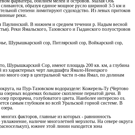
ством фарватера, обилием мелей и островов. Малая Обь
а сливаются, образуя единое мощное русло шириной 3-5 км и
ительной степени лимитируют судоходство. Из левых притоков
нинные реки.
и Паулинский. В нижнем и среднем течении р. Надым весной
стья). Реки Ямальского, Тазовского и Гыданского полуостровов
ье, Шурышкарский сор, Питлярский сор, Войкарский сор,
ото, Шурышкарский Сор, имеют площадь 200 кв. км, а глубина
ой из характерных черт ландшафта Ямало-Ненецкого
но много озер в центральной части п-ова Ямал, по долинам
округа, на Пур-Тазовском водоразделе: Кожерель-Ту (Чертово
 на озерных водоемах большое скопление пернатой дичи. В
зер прозрачна, голубоватого цвета. Наиболее интересно оз.
яется самым глубоким во всей Уральской горной системе. В
озера.
многих факторов, главные из которых - равнинность
 увлажнение, наличие многолетней мерзлоты. На севере округа
асноселькуп), южнее этой линии находится зона