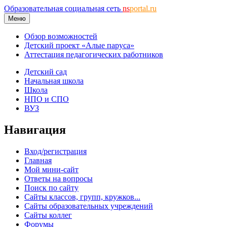
Образовательная социальная сеть
ns
portal.ru
Меню
Обзор возможностей
Детский проект «Алые паруса»
Аттестация педагогических работников
Детский сад
Начальная школа
Школа
НПО и СПО
ВУЗ
Навигация
Вход/регистрация
Главная
Мой мини-сайт
Ответы на вопросы
Поиск по сайту
Сайты классов, групп, кружков...
Сайты образовательных учреждений
Сайты коллег
Форумы