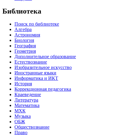
Библиотека
Поиск по библиотеке
Алгебра
Астрономия
Биология
География
Геометрия
Дополнительное образование
Естествознание
Изобразительное искусство
Иностранные языки
Информатика и ИКТ
История
Коррекционная педагогика
Краеведение
Литература
Математика
МХК
Музыка
ОБЖ
Обществознание
Право