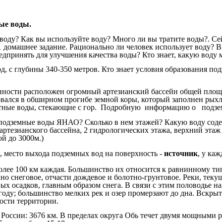
ные воды.
 воду? Как вы используйте воду? Много ли вы тратите воды?. Сей
 1 домашнее задание. Рационально ли человек использует воду? 
принять для улучшения качества воды? Кто знает, какую воду м
, с глубины 340-350 метров. Кто знает условия образования по
ности расположен огромный артезианский бассейн общей площадь
зовался в обширном прогибе земной коры, который заполнен ры
тные воды, стекающие с гор. Подробную информацию о подземн
т подземные воды ЯНАО? Сколько в нем этажей? Какую воду соде
артезианского бассейна, 2 гидрологических этажа, верхний эта
ой до 3000м.)
 место выхода подземных вод на поверхность -
источник
, у ка
более 100 км каждая. Большинство их относится к равнинному т
но снеговое, отчасти дождевое и болотно-грунтовое. Реки, теку
 осадков, главным образом снега. В связи с этим половодье на 
оду; большинство мелких рек и озер промерзают до дна. Вскрыти
ности территории.
в России: 3676 км. В пределах округа Обь течет двумя мощными 