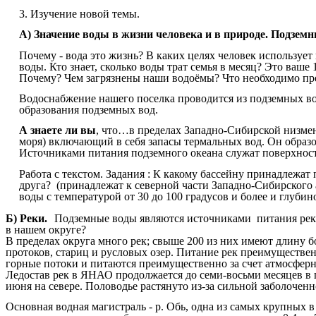
3. Изучение новой темы.
А)
Значение воды в жизни человека и в природе. Подзем
Почему - вода это жизнь? В каких целях человек использует
воды. Кто знает, сколько воды трат семья в месяц? Это ваше
Почему? Чем загрязнены наши водоёмы? Что необходимо пред
Водоснабжение нашего поселка проводится из подземных вод
образования подземных вод.
А знаете ли вы
, что…в пределах Западно-Сибирской низмен
моря) включающий в себя запасы термальных вод. Он обра
Источниками питания подземного океана служат поверхнос
Работа с текстом. Задания : К какому бассейну принадлежа
друга? (принадлежат к северной части Западно-Сибирского 
воды с температурой от 30 до 100 градусов и более и глубин
Б)
Реки.
Подземные воды являются источниками питания рек,
в нашем округе?
В пределах округа много рек; свыше 200 из них имеют длину 
протоков, стариц и русловых озер. Питание рек преимуществен
горные потоки и питаются преимущественно за счет атмосферных
Ледостав рек в ЯНАО продолжается до семи-восьми месяцев в г
июня на севере. Половодье растянуто из-за сильной заболочен
Основная водная магистраль - р. Обь, одна из самых крупных 