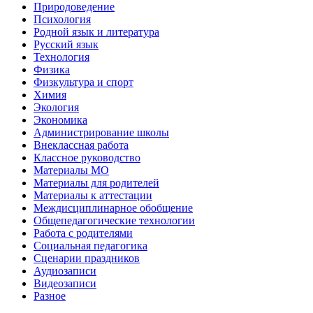
Природоведение
Психология
Родной язык и литература
Русский язык
Технология
Физика
Физкультура и спорт
Химия
Экология
Экономика
Администрирование школы
Внеклассная работа
Классное руководство
Материалы МО
Материалы для родителей
Материалы к аттестации
Междисциплинарное обобщение
Общепедагогические технологии
Работа с родителями
Социальная педагогика
Сценарии праздников
Аудиозаписи
Видеозаписи
Разное