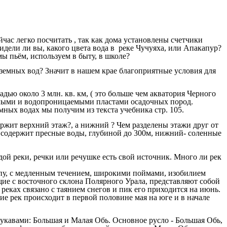
час легко посчитать , так как дома установлены счетчики
Видели ли вы, какого цвета вода в реке Чучуяха, или Апакапур?
ы пьём, используем в быту, в школе?
дземных вод? Значит в нашем крае благоприятные условия для
ю около 3 млн. кв. км, ( это больше чем акватория Черного
хлыми и водопроницаемыми пластами осадочных пород.
ых водах мы получим из текста учебника стр. 105.
ржит верхний этаж?, а нижний ? Чем разделены этажи друг от
ж содержит пресные воды, глубиной до 300м, нижний- соленные
ждой реки, речки или речушке есть свой источник. Много ли рек
ипу, с медленным течением, широкими поймами, изобилием
щие с восточного склона Полярного Урала, представляют собой
реках связано с таянием снегов и пик его приходится на июнь.
е рек происходит в первой половине мая на юге и в начале
рукавами: Большая и Малая Обь. Основное русло - Большая Обь,