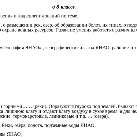
в 8
классе.
рения и закрепления знаний по теме.
 размещении рек, озер, об образовании болот, их типах, о под
по охране водных ресурсов. Развитие умения работать с различ
 «География ЯНАО» , географические атласы ЯНАО, рабочие тет
 и горными…… (реки). Образуются глубоко под землей, бываю
 лишнюю влагу и отдают влагу воздуху в сухое время, а для че
кие, термокарстовые, ледниковые и т.д. ….(озёра).
 Реки, озёра, болота, подземные воды ЯНАО.
воды ЯНАО).