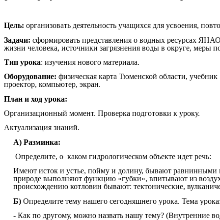
Цель:
организовать деятельность учащихся для усвоения, повто
Задачи:
сформировать представления о водных ресурсах ЯНАО, о
жизни человека, источники загрязнения воды в округе, меры 
Тип урока
: изучения нового материала.
Оборудование:
физическая карта Тюменской области, учебник
проектор, компьютер, экран.
План и ход урока:
Организационный момент. Проверка подготовки к уроку.
Актуализация знаний.
А) Разминка:
Определите, о каком гидрологическом объекте идет речь:
Имеют исток и устье, пойму и долину, бывают равнинными
природе выполняют функцию «губки», впитывают из воздуха
происхождению котловин бывают: тектонические, вулканичес
Б)
Определите тему нашего сегодняшнего урока. Тема урока:
- Как по другому, можно назвать нашу тему? (Внутренние 