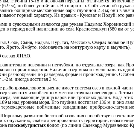
5 км, глубина 15-18 м исключая перекаты; отличается непостоян
(6-9 м), но более устойчива. На широте р. Собтыеган оба рукав
овались обширные мелководные бары глубиной 2-3 м; они в знач
и имеют горный характер. Из правых - Куноват и Полуй; это рав
ными и судоходными являются два рукава Надыма: Хоровинский 
ен в период всей навигации до села Красноселькуп (580 км от у
ья, Собь, Сыня, Надым, Пур, таз, Мессояха.
Озёра:
Большое Щуч
о, Ярото, Ямбуто. (обозначить на контурную карту и выучить).
б озерах ЯНАО.
равнительно невелики и неглубоки, но отдельные озера, как Яр
икового происхождения. Наличие озер можно смело назвать одн
 Они разнообразны по размерам, форме и происхождению. Особен
1-2 м, иногда достигая 3 м.
е рыбопромысловое значение имеет система озер в южной части 
га озер являются излюбленным местом стоянки оленеводов. Летом
озера, занимающие днища каров или троговых долин. Вода этих о
89 м над уровнем моря. Его глубина достигает 136 м, и оно явл
 термокарстовые, пойменные, западинные, прибрежно-лагунные 
Широкому развитию болотообразования способствует сочетание 
й к опусканию, слабая дренированность территории, избыточное
зона
плоскобугристых болот
(по линии Салехард-Муравленко-Кр