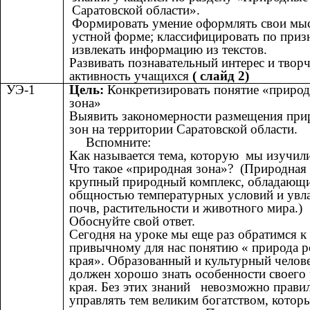
Саратовской области».
Формировать умение оформлять свои мы
устной форме; классифицировать по приз
извлекать информацию из текстов.
Развивать познавательный интерес и твор
активность учащихся
( слайд 2)
УЭ-1
Цель:
Конкретизировать понятие «природ
зона»
Выявить закономерности размещения пр
зон на территории Саратовской области.
Вспомните:
Как называется тема, которую мы изучил
Что такое «природная зона»? (Природная 
крупный природный комплекс, обладающ
общностью температурных условий и увл
почв, растительности и животного мира.)
Обоснуйте свой ответ.
Сегодня на уроке мы еще раз обратимся к
привычному для нас понятию « природа 
края». Образованный и культурный челов
должен хорошо знать особенности своего
края. Без этих знаний невозможно прави
управлять тем великим богатством, котор