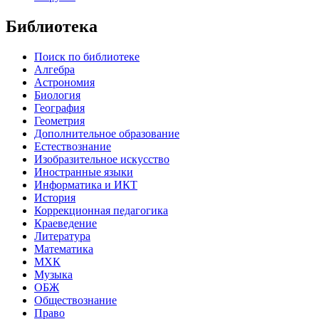
Библиотека
Поиск по библиотеке
Алгебра
Астрономия
Биология
География
Геометрия
Дополнительное образование
Естествознание
Изобразительное искусство
Иностранные языки
Информатика и ИКТ
История
Коррекционная педагогика
Краеведение
Литература
Математика
МХК
Музыка
ОБЖ
Обществознание
Право