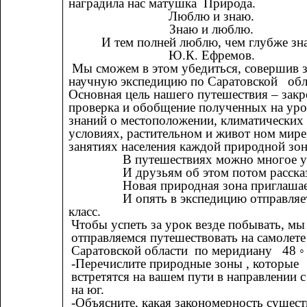
наградила нас матушка Природа.
Люблю и знаю.
Знаю и люблю.
И тем полней люблю, чем глубже зн
Ю.К. Ефремов.
Мы сможем в этом убедиться, совершив 
научную экспедицию по Саратовской обл
Основная цель нашего путешествия – закр
проверка и обобщение полученных на уро
знаний о местоположении, климатических
условиях, растительном и живот ном мире
занятиях населения каждой природной зо
В путешествиях можно многое у
И друзьям об этом потом расска
Новая природная зона приглашае
И опять в экспедицию отправляе
класс.
Чтобы успеть за урок везде побывать, мы
отправляемся путешествовать на самолете
Саратовской области по меридиану 48 ◦ 
-Перечислите природные зоны , которые
встретятся на вашем пути в направлении с
на юг.
-Объясните, какая закономерность сущест