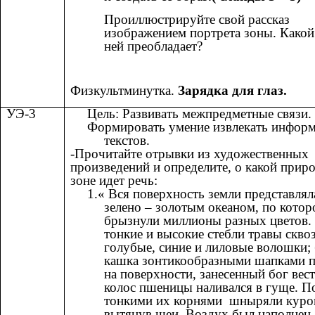
Проиллюстрируйте свой рассказ
изображением портрета зоны. Какой
ней преобладает?
Физкультминутка.
Зарядка для глаз.
УЭ-3
Цель: Развивать межпредметные связи.
Формировать умение извлекать инфор
текстов.
-Прочитайте отрывки из художественных
произведений и определите, о какой прир
зоне идет речь:
1.« Вся поверхность земли представлял
зелено – золотым океаном, по кото
брызнули миллионы разных цветов.
тонкие и высокие стебли травы скво
голубые, синие и лиловые волошки; 
кашка зонтикообразными шапками п
на поверхности, занесенный бог вест
колос пшеницы наливался в гуще. П
тонкими их корнями шныряли куро
вытянув шеи. Воздух был наполнен