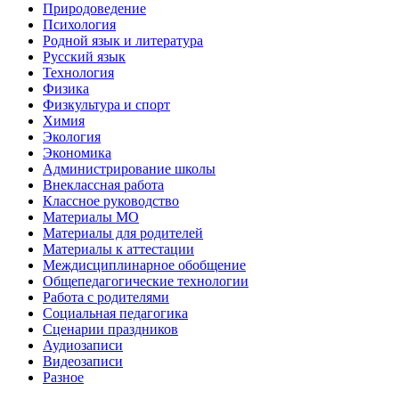
Природоведение
Психология
Родной язык и литература
Русский язык
Технология
Физика
Физкультура и спорт
Химия
Экология
Экономика
Администрирование школы
Внеклассная работа
Классное руководство
Материалы МО
Материалы для родителей
Материалы к аттестации
Междисциплинарное обобщение
Общепедагогические технологии
Работа с родителями
Социальная педагогика
Сценарии праздников
Аудиозаписи
Видеозаписи
Разное