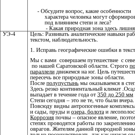
- Обсудите вопрос, какие особенности
характера человека могут сформиро
под влиянием степи и леса?
- Какая природная зона здесь лишня
УЭ-4
Цель: Развивать аналитические навыки ра
текстом, наблюдательность.
1. Исправь географические ошибки в текст
Мы с вами совершаем путешествие с севе
по нашей Саратовской области. Строго
п
параллели
движемся на юг. Цель путешест
пересечь все природные зоны области.
После
полупустынь
мы оказываемся в сте
Здесь резко континентальный климат .Оса
выпадает в течение года от
350 до 250 мм
Степи сегодня – это не те, что были вчера.
Повсюду видны антропогенные комплекс
и сады, пруды и
озера, болота
и лесополос
Коррозия
почвы – опасное явление, поэто
степях проводятся работы по закреплению
оврагов. Жителям данной природной зон
только посочувствовать, так как
низкая со