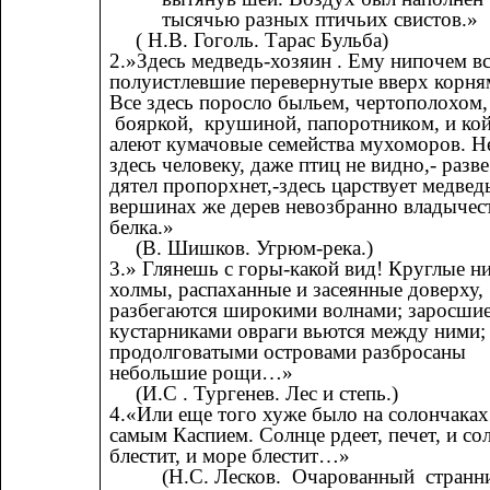
тысячью разных птичьих свистов.»
( Н.В. Гоголь. Тарас Бульба)
2.»Здесь медведь-хозяин . Ему нипочем вс
полуистлевшие перевернутые вверх корня
Все здесь поросло быльем, чертополохом,
бояркой, крушиной, папоротником, и кой
алеют кумачовые семейства мухоморов. Н
здесь человеку, даже птиц не видно,- разве
дятел пропорхнет,-здесь царствует медведь
вершинах же дерев невозбранно владычес
белка.»
(В. Шишков. Угрюм-река.)
3.» Глянешь с горы-какой вид! Круглые н
холмы, распаханные и засеянные доверху,
разбегаются широкими волнами; заросши
кустарниками овраги вьются между ними;
продолговатыми островами разбросаны
небольшие рощи…»
(И.С . Тургенев. Лес и степь.)
4.«Или еще того хуже было на солончаках
самым Каспием. Солнце рдеет, печет, и со
блестит, и море блестит…»
(Н.С. Лесков. Очарованный странн