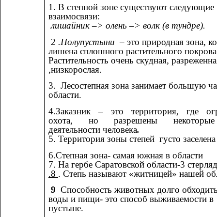
1. В степной зоне существуют следующие
взаимосвязи:
лишайник –> олень –> волк (в тундре).
2
.Полупустыни –
это природная зона, к
лишена сплошного растительного покрова
Растительность очень скудная, разреженна
,низкорослая.
3. Лесостепная зона занимает большую ча
области.
4.Заказник – это территория, где ог
охота, но разрешены некоторы
деятельности человека
.
5. Территория зоны степей густо заселен
6.Степная зона- самая южная в области
7. На гербе Саратовской области-3 стерля
.8
. Степь называют «житницей» нашей об
9
Способность животных долго обходить
воды и пищи- это способ выживаемости в
пустыне.