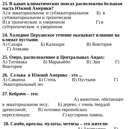
23. В каких климатических поясах расположена большая
часть Южной Америки?
A) в экваториальном и субэкваториальном Б) в
субэкваториальном и тропическом
В) в тропическом и умеренном Г) в
субтропическом и умеренном
24. Холодное Перуанское течение оказывает влияние на
климат пустыни:
A) Сахара Б) Калахари В) Виктория
Г) Атакама
25. Озеро, расположенное в Центральных Андах:
A) Титикака
Б) Маракайбо В) Эри Г)
Виктория
26. Сельва в Южной Америке - это ...
A) Саванна Б) Степь В) Пустыня Г)
Экваториальный лес
Кебрачо – это:
27.
А) животное, обитающее
в экваториальном лесу; Б) дерево, с очень твердой
древесиной; В) потомки европейских
переселенцев; Г) кустарник пампы.
28. Самбо, креолы, мулаты, метисы – это жители:
А) Австралии; Б)