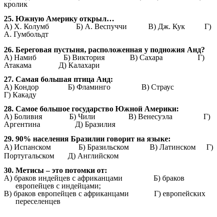
кролик
25. Южную Америку открыл…
А) Х. Колумб
Б) A. Веспуччи В) Дж. Кук Г)
А. Гумбольдт
26. Береговая пустыня, расположенная у подножия Анд?
A) Намиб Б) Виктория В) Сахара Г)
Атакама Д) Калахари
27. Самая большая птица Анд:
A) Кондор Б) Фламинго В) Страус
Г) Какаду
28. Самое большое государство Южной Америки:
A) Боливия Б) Чили В) Венесуэла Г)
Аргентина Д) Бразилия
29. 90% населения Бразилии говорит на языке:
А) Испанском Б) Бразильском В) Латинском Г)
Португальском Д) Английском
30. Метисы – это потомки от:
А) браков индейцев с африканцами Б) браков
европейцев с индейцами;
В) браков европейцев с африканцами Г) европейских
переселенцев