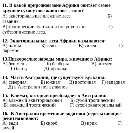
11. В какой природной зоне Африки обитает самое
крупное сухопутное животное - cлон?
А) экваториальные влажные леса Б)
саванны
В) тропические пустыни и полупустыни Г)
субтропические леса.
12. Экваториальные леса Африки называются:
А) пампа Б) сельва В) гилея Г)
парамос
13.Низкорослые народы мира, живущие в Африке:
А) бушмены Б) берберы В) пигмеи
Г) банту Д) эфиопы.
14. Часть Австралии, где существуют вулканы:
А) северная Б) южная В) восточная Г) западная
Д) в Австралии нет вулканов
15. Климат, который преобладает в Австралии:
А) влажный экваториальный Б) сухой тропический
В) влажный тропический Г) сухой экваториальный
16. В Австралии временные водотоки (пересыхающие
реки) называют:
А) вади Б) скрэб В) крик
Г)
ручей