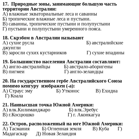
17. Природные зоны, занимающие большую часть
территории Австралии:
А) влажные экваториальные леса и саванны
Б) тропические влажные леса и пустыни.
В) саванны, тропические пустыни и
полупустыни
Г) пустыни и полупустыни умеренного пояса.
18. Скрэбом в Австралии называют
А) сухие русла Б) австралийские
джунгли
В) заросли сухих кустарников
Г) сухие впадины
19. Большинство населения Австралии составляют:
А) англо-австралийцы
Б) австрало-аборигены
В) пигмеи Г) англо-зеландцы
20. На государственном гербе Австралийского Союза
помимо кенгуру изображен (-а):
A) Страус эму
Б) Утконос В) Ехидна
Г) Коала
21. Наивысшая точка Южной Америки:
А) влк.Килиманджаро Б) влк.Эребус
В) г.Косцюшко Г) г. Аконкагуа
22. Остров, расположенный на юге Южной Америки:
A) Тасмания Б) Огненная земля
В) Куба Г)
Мадагаскар Д) Новая Зеландия