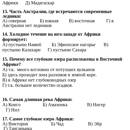
Африки Д) Мадагаскар
13. Часть Австралии, где встречаются современные
ледники:
А) северная Б) южная В) восточная Г) в
Австралии нет ледников
14. Холодное течение на юго-западе от Африки
формирует:
А) пустыню Намиб Б) Эфиопское нагорье В)
пустыню Калахари Г) пустыню Сахара
15. Почему все глубокие озера расположены в Восточной
Африке?
А) т.к. много котловин от потухших вулканов
Б) здесь проходит зона разломов в земной коре.
В) в Африке нет глубоководных озер
Г) т.к. большое количество осадков.
16. Самая длинная река Африки:
А) Конго Б) Амазонка В) Нигер
Г) Нил
17. Самое глубокое озеро Африки:
А) Виктория Б) Чад В) Эйр
Г) Танганьика