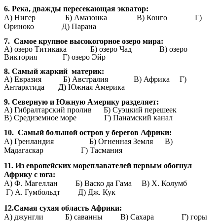
6. Река, дважды пересекающая экватор:
A) Нигер Б) Амазонка В) Конго Г)
Ориноко Д) Парана
7. Самое крупное высокогорное озеро мира:
А) озеро Титикака Б) озеро Чад В) озеро
Виктория Г) озеро Эйр
8. Самый жаркий материк:
А) Евразия Б) Австралия В) Африка Г)
Антарктида Д) Южная Америка
9. Северную и Южную Америку разделяет:
А) Гибралтарский пролив Б) Суэцкий перешеек
В) Средиземное море Г) Панамский канал
10. Самый большой остров у берегов Африки:
А) Гренландия Б) Огненная Земля В)
Мадагаскар Г) Тасмания
11. Из европейских мореплавателей первым обогнул
Африку с юга:
А) Ф. Магеллан Б) Васко да Гама В) X. Колумб
Г) А. Гумбольдт Д) Дж. Кук
12.Самая сухая область Африки:
А) джунгли Б) саванны В) Сахара Г) горы