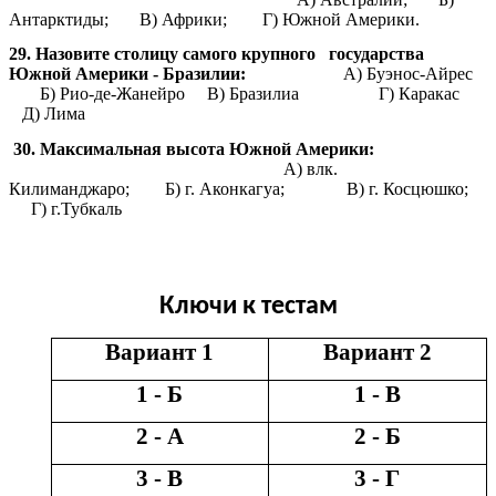
Антарктиды; В) Африки; Г) Южной Америки.
29. Назовите столицу самого крупного государства
Южной Америки - Бразилии:
А) Буэнос-Айрес
Б) Рио-де-Жанейро В) Бразилиа
Г) Каракас
Д) Лима
30. Максимальная высота Южной Америки:
А) влк.
Килиманджаро; Б) г. Аконкагуа; В) г. Косцюшко;
Г) г.Тубкаль
Ключи к тестам
Вариант 1
Вариант 2
1 - Б
1 - В
2 - А
2 - Б
3 - В
3 - Г