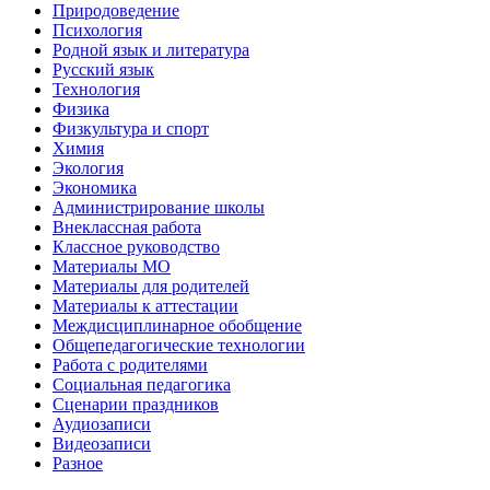
Природоведение
Психология
Родной язык и литература
Русский язык
Технология
Физика
Физкультура и спорт
Химия
Экология
Экономика
Администрирование школы
Внеклассная работа
Классное руководство
Материалы МО
Материалы для родителей
Материалы к аттестации
Междисциплинарное обобщение
Общепедагогические технологии
Работа с родителями
Социальная педагогика
Сценарии праздников
Аудиозаписи
Видеозаписи
Разное