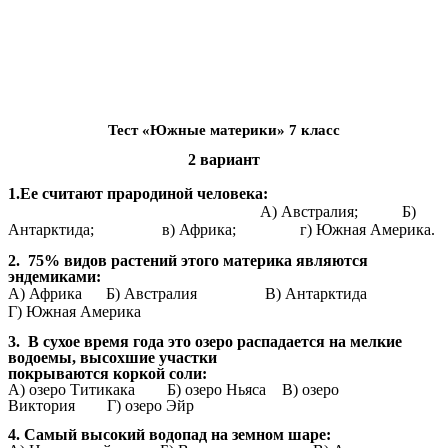
Тест «Южные материки» 7 класс
2 вариант
1.Ее считают прародиной человека:
А) Австралия; Б)
Антарктида; в) Африка; г) Южная Америка.
2. 75% видов растений этого материка являются
эндемиками:
А) Африка Б) Австралия В) Антарктида
Г) Южная Америка
3. В сухое время года это озеро распадается на мелкие
водоемы, высохшие участки
покрываются коркой соли:
А) озеро Титикака Б) озеро Ньяса В) озеро
Виктория Г) озеро Эйр
4. Самый высокий водопад на земном шаре: