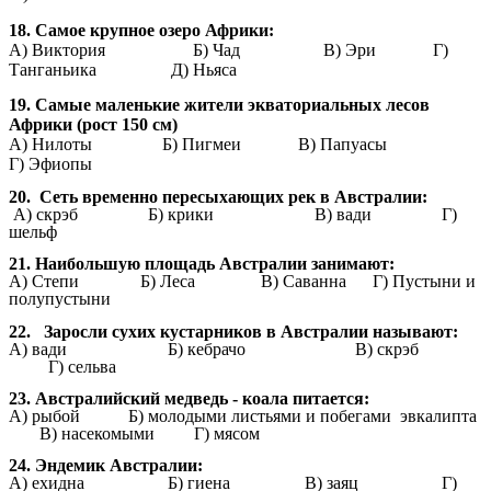
18. Самое крупное озеро Африки:
A) Виктория
Б) Чад В) Эри Г)
Танганьика Д) Ньяса
19. Самые маленькие жители экваториальных лесов
Африки (рост 150 см)
A) Нилоты Б) Пигмеи
В) Папуасы
Г) Эфиопы
20. Сеть временно пересыхающих рек в Австралии:
А) скрэб Б) крики В) вади Г)
шельф
21. Наибольшую площадь Австралии занимают:
A) Степи Б) Леса В) Саванна Г) Пустыни и
полупустыни
22. Заросли сухих кустарников в Австралии называют:
А) вади Б) кебрачо В) скрэб
Г) сельва
23. Австралийский медведь - коала питается:
А) рыбой Б) молодыми листьями и побегами
эвкалипта
В) насекомыми Г) мясом
24. Эндемик Австралии:
A) ехидна
Б) гиена В) заяц Г)