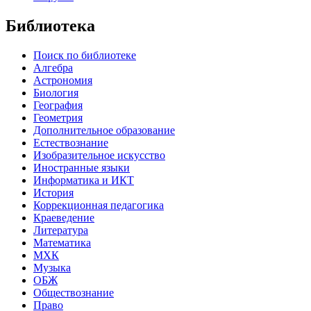
Библиотека
Поиск по библиотеке
Алгебра
Астрономия
Биология
География
Геометрия
Дополнительное образование
Естествознание
Изобразительное искусство
Иностранные языки
Информатика и ИКТ
История
Коррекционная педагогика
Краеведение
Литература
Математика
МХК
Музыка
ОБЖ
Обществознание
Право