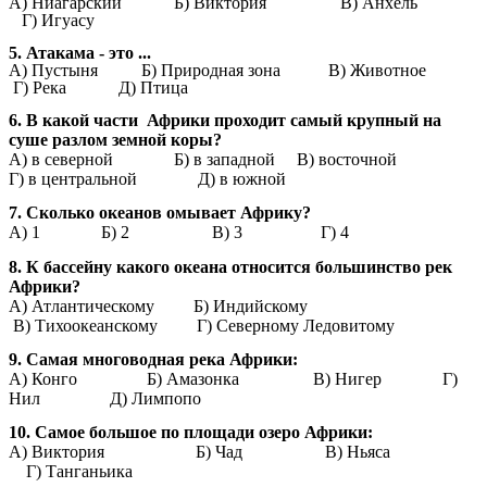
A) Ниагарский Б) Виктория В) Анхель
Г) Игуасу
5. Атакама - это ...
A) Пустыня
Б) Природная зона В) Животное
Г) Река Д) Птица
6. В какой части Африки проходит самый крупный на
суше разлом земной коры?
А) в северной Б) в западной В) восточной
Г) в центральной Д) в южной
7. Сколько океанов омывает Африку?
А) 1 Б) 2 В) 3 Г) 4
8. К бассейну какого океана относится большинство рек
Африки?
А) Атлантическому
Б) Индийскому
В) Тихоокеанскому Г) Северному Ледовитому
9. Самая многоводная река Африки:
А) Конго Б) Амазонка В) Нигер Г)
Нил Д) Лимпопо
10. Самое большое по площади озеро Африки:
А) Виктория
Б) Чад В) Ньяса
Г) Танганьика