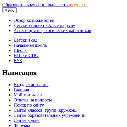
Образовательная социальная сеть
ns
portal.ru
Меню
Обзор возможностей
Детский проект «Алые паруса»
Аттестация педагогических работников
Детский сад
Начальная школа
Школа
НПО и СПО
ВУЗ
Навигация
Вход/регистрация
Главная
Мой мини-сайт
Ответы на вопросы
Поиск по сайту
Сайты классов, групп, кружков...
Сайты образовательных учреждений
Сайты коллег
Форумы