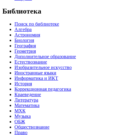
Библиотека
Поиск по библиотеке
Алгебра
Астрономия
Биология
География
Геометрия
Дополнительное образование
Естествознание
Изобразительное искусство
Иностранные языки
Информатика и ИКТ
История
Коррекционная педагогика
Краеведение
Литература
Математика
МХК
Музыка
ОБЖ
Обществознание
Право