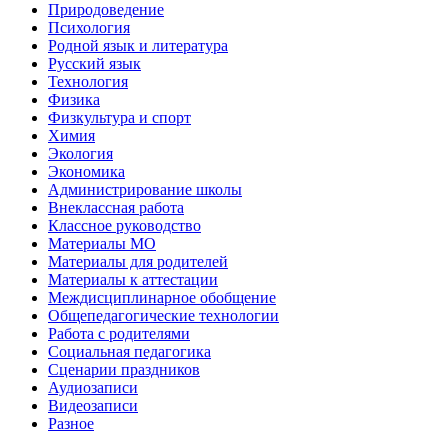
Природоведение
Психология
Родной язык и литература
Русский язык
Технология
Физика
Физкультура и спорт
Химия
Экология
Экономика
Администрирование школы
Внеклассная работа
Классное руководство
Материалы МО
Материалы для родителей
Материалы к аттестации
Междисциплинарное обобщение
Общепедагогические технологии
Работа с родителями
Социальная педагогика
Сценарии праздников
Аудиозаписи
Видеозаписи
Разное