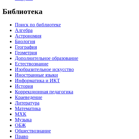
Библиотека
Поиск по библиотеке
Алгебра
Астрономия
Биология
География
Геометрия
Дополнительное образование
Естествознание
Изобразительное искусство
Иностранные языки
Информатика и ИКТ
История
Коррекционная педагогика
Краеведение
Литература
Математика
МХК
Музыка
ОБЖ
Обществознание
Право