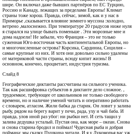
шире. Он включал даже бывших партнёров по ЕС Турцию,
Россию и Канаду, лежащих за пределами Европы! Климат
страны тоже хорош. Правда, сейчас, зимой, как и у нас в
Приморье ,сказывается влияние зимнего муссона :холодно,
ветрено ,малоснежно. При температуре 20 градусов ниже нуля
я старался на улице бывать поменьше . Эти морозные мне и
дома надоели! Не забыли, что Франция – это не только
суженная Юго-восточная часть континентальной Европы, но
и многочисленные острова? Корсика, Сардиниа, Сицилия –
самые крупные из них. И хотя они довольно сильно удалены
от материковой части страны, всюду кипит жизнь! В
основном, конечно, процветает, индустрия туризма.
Слайд 8
Географические диктанты рассчитаны на сильного ученика.
Так как расшифровка субъектов в диктанте дело сложное. ,
трудоемкое, требующее от школьников не только свободного
времени, но и наличие умений читать и оперативно работать
с словарем, атласом. Жили бабка да старик. Он ловит у залива
рыбу, рядом на берегу варит у печи, рада, уху и чай баба. И
правда, улов иной раз убог: ни рыбки нет. И сеть тащил у
залива дедушка усталый. Пустая она, как море – океан. Снова
и снова старина бродил и поймал! Чудесная рыба и добрая
поймана: мы сказку Пушкина читали. И я у Лукоморья вас уж