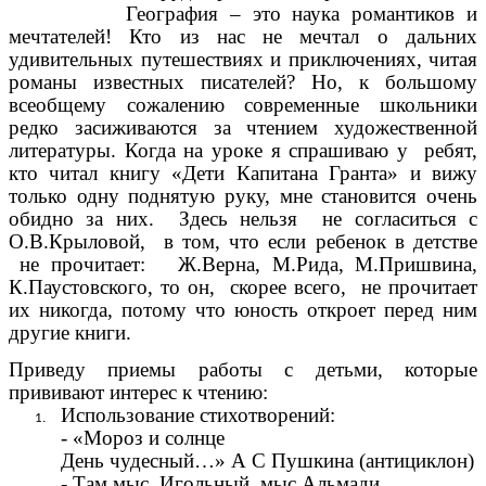
География – это наука романтиков и
мечтателей! Кто из нас не мечтал о дальних
удивительных путешествиях и приключениях, читая
романы известных писателей? Но, к большому
всеобщему сожалению современные школьники
редко засиживаются за чтением художественной
литературы. Когда на уроке я спрашиваю у ребят,
кто читал книгу «Дети Капитана Гранта» и вижу
только одну поднятую руку, мне становится очень
обидно за них. Здесь нельзя не согласиться с
О.В.Крыловой, в том, что если ребенок в детстве
не прочитает: Ж.Верна, М.Рида, М.Пришвина,
К.Паустовского, то он, скорее всего, не прочитает
их никогда, потому что юность откроет перед ним
другие книги.
Приведу приемы работы с детьми, которые
прививают интерес к чтению:
Использование стихотворений:
- «Мороз и солнце
День чудесный…» А С Пушкина (антициклон)
- Там мыс. Игольный, мыс Альмади,