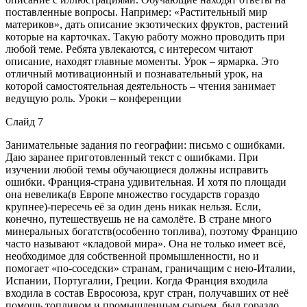
поставленные вопросы. Например: «Растительный мир
материков», дать описание экзотических фруктов, растений
которые на карточках. Такую работу можно проводить при
любой теме. Ребята увлекаются, с интересом читают
описание, находят главные моменты. Урок – ярмарка. Это
отличный мотивационный и познавательный урок, на
которой самостоятельная деятельность – чтения занимает
ведущую роль. Уроки – конференции
Слайд 7
Занимательные задания по географии: письмо с ошибками.
Даю заранее приготовленный текст с ошибками. При
изучении любой темы обучающиеся должны исправить
ошибки. Франция-страна удивительная. И хотя по площади
она невелика(в Европе множество государств гораздо
крупнее)-пересечь её за один день никак нельзя. Если,
конечно, путешествуешь не на самолёте. В стране много
минеральных богатств(особенно топлива), поэтому Францию
часто называют «кладовой мира». Она не только имеет всё,
необходимое для собственной промышленности, но и
помогает «по-соседски» странам, граничащим с нею-Италии,
Испании, Португалии, Греции. Когда Франция входила
входила в состав Евросоюза, круг стран, получавших от неё
помощь топливом и промышленным сырьем, был гораздо