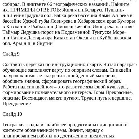
собирал. В диктанте 66 географических названий. Найдите
их. ПРИМЕРЫ ОТВЕТОВ: Жили-н.п.Беларусь Пушкин-
н.п.Ленинградская обл. Бабка-река бассейна Камы Ал-река в
бассейне Удской губы Лови-река в Хабаровском крае Ку-горы
в Казахстане Рыбки-н.п.,Смоленская обл. Икон-река на п-ове
Таймыр Дедушка-порог на Подкаменной Тунгуске Море-
н.п.Латвия Дастар-гора,Казахстан Океан-н.п.Куйбышевская
обл. Ары-н.п. в Якутии
Слайд 9
Составить пересказ по инструкционной карте. Читая параграф
обучающие заполняют карту по опорным словам. Синквейн
на уроках помогает закрепить пройденный материал,
обобщить знания, сформировать географический образ.
Работа над синквейном – это развитие языковой культуры,
формирование познавательного интереса. Горы Прекрасные,
опасные Восхищают, манят, пугают. Труден путь к вершине.
Преодоление
Слайд 10
География – одна из наиболее продуктивных дисциплин в
контексте обозначенной темы. Значит, наряду с
планированием работы по достижению предметных