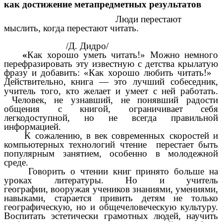
как достижение метапредметных результатов
Люди перестают
мыслить, когда перестают читать.
/Д. Дидро/
«
Как хорошо уметь читать!» Можно немного
перефразировать эту известную с детства крылатую
фразу и добавить: «Как хорошо любить читать!»
Действительно,
книга — это лучший собеседник,
учитель того, кто желает и умеет с ней работать.
Человек, не узнавший, не понявший радости
общения с книгой, ограничивает себя
легкодоступной, но не всегда правильной
информацией.
К сожалению, в век современных скоростей и
компьютерных технологий чтение перестает быть
популярным занятием, особенно в молодежной
среде.
Говорить о чтении книг принято больше на
уроках литературы. Но и учитель
географии, вооружая учеников знаниями, умениями,
навыками, старается привить детям не только
географическую, но и общечеловеческую культуру.
Воспитать эстетически грамотных людей, научить