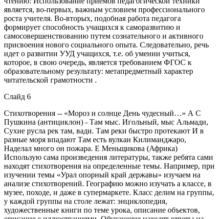
чтению: Использование приемов педагогической техники
является, во-первых, важным условием профессионального
роста учителя. Во-вторых, подобная работа педагога
формирует способность учащихся к саморазвитию и
самосовершенствованию путем сознательного и активного
присвоения нового социального опыта. Следовательно, речь
идет о развитии УУД учащихся, т.е. об умении учиться,
которое, в свою очередь, является требованием ФГОС к
образовательному результату: метапредметный характер
читательской грамотности .
Слайд 6
Стихотворения -- «Мороз и солнце День чудесный…» А С
Пушкина (антициклон) - Там мыс. Игольный, мыс Альмади,
Сухие русла рек там, вади. Там реки быстро протекают И в
разные моря впадают Там есть вулкан Килиманджаро,
Наделал много он пожара. Е Меньщикова (Африка)
Использую сама произведения литературы, также ребята сами
находят стихотворения на определенные темы. Например, при
изучении темы «Урал опорный край державы» изучаем на
анализе стихотворений. Географию можно изучать а классе, в
музее, походе, и даже в супермаркете. Класс делим на группы,
у каждой группы на столе лежат: энциклопедия,
художественные книги по теме урока, описание объектов,
описание с иллюстрациями. Обучающие находят ответы на