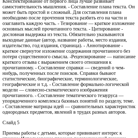
Конспектирование от первого лица лучше развивает
самостоятельность мышления. - Составление плана текста. Он
может быть простой и сложный. Для составления плана
необходимо после прочтения текста разбить его на части и
озаглавить каждую часть. - Тезирование — краткое изложение
основных мыслей прочитанного текста. - Цитирование -
дословная выдержка из текста. Обязательно указываются
выходные данные (автор, название работы, место издания,
издательство, год издания, страница). - Аннотирование -
краткое свернутое изложение содержания прочитанного без
потери существенного смысла. -Рецензирование — написание
краткого отзыва с выражением своего отношения к
прочитанному. - Составление справки — сведений о чем-
нибудь, полученных после поисков. Справки бывают
статистические, биографические, терминологические,
географические и т.д. - Составление формально-логической
модели — словесно-схематического изображения
прочитанного. - Составление тематического тезауруса —
упорядоченного комплекса базовых понятий по разделу, теме.
- Составление матрицы идей — сравнительных характеристик
однородных предметов, явлений в трудах разных авторов.
Слайд 5
Приемы работы с детьми, которые прививают интерес к