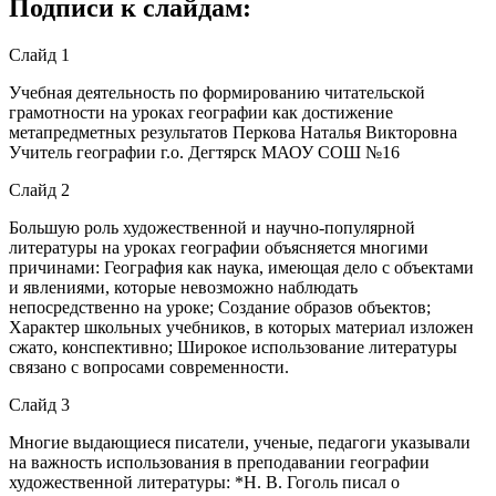
Подписи к слайдам:
Слайд 1
Учебная деятельность по формированию читательской
грамотности на уроках географии как достижение
метапредметных результатов Перкова Наталья Викторовна
Учитель географии г.о. Дегтярск МАОУ СОШ №16
Слайд 2
Большую роль художественной и научно-популярной
литературы на уроках географии объясняется многими
причинами: География как наука, имеющая дело с объектами
и явлениями, которые невозможно наблюдать
непосредственно на уроке; Создание образов объектов;
Характер школьных учебников, в которых материал изложен
сжато, конспективно; Широкое использование литературы
связано с вопросами современности.
Слайд 3
Многие выдающиеся писатели, ученые, педагоги указывали
на важность использования в преподавании географии
художественной литературы: *Н. В. Гоголь писал о