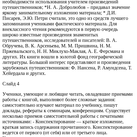
необходимости использования учителем произведений
путешественников; *Н. А. Добролюбов – придавал значение
яркому занимательному изложению материала; * Д.И.
Писарев, Э.Ю. Петри считали, это одно из средств лучшего
запоминания учениками фактического материала. Для
внеклассного чтения рекомендуются в первую очередь
широко известные произведения знаменитых
путешественников, исследователей и писателей: В. А.
Обручева, В. К. Арсеньева, М. М. Пришвина, Н. М.
Пржевальского, Н. Н. Миклухо-Маклая, А. Е. Ферсмана и
других. Их книги вошли в золотой фонд географической
литературы. Большой интерес представляют и произведения
зарубежных путешественников: Ф. Нансена, Р. Амундсена, Т.
Хейердала и других.
Слайд 4
Ученики, умеющие и любящие читать, овладевшие приемами
работы с книгой, выполняют более сложные задания:
самостоятельно изучают материал по учебнику, пишут
доклады, рефераты к семинарам, конференциям. Существует
несколько приемов самостоятельной работы с печатными
источниками: - Конспектирование — краткое изложение,
краткая запись содержания прочитанного. Конспектирование
ведется от первого (от себя) или от третьего лица.