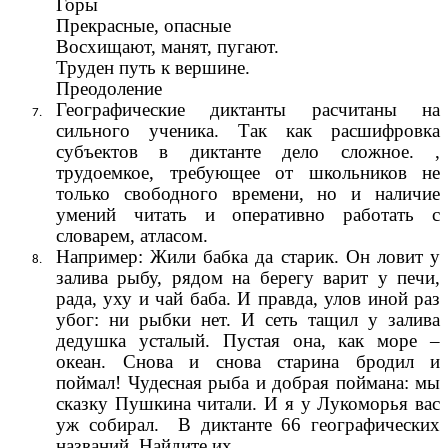
Горы
Прекрасные, опасные
Восхищают, манят, пугают.
Труден путь к вершине.
Преодоление
Географические диктанты расчитаны на
сильного ученика. Так как расшифровка
субъектов в диктанте дело сложное. ,
трудоемкое, требующее от школьников не
только свободного времени, но и наличие
умений читать и оперативно работать с
словарем, атласом.
Например: Жили бабка да старик. Он ловит у
залива рыбу, рядом на берегу варит у печи,
рада, уху и чай баба. И правда, улов иной раз
убог: ни рыбки нет. И сеть тащил у залива
дедушка усталый. Пустая она, как море –
океан. Снова и снова старина бродил и
поймал! Чудесная рыба и добрая поймана: мы
сказку Пушкина читали. И я у Лукоморья вас
уж собирал. В диктанте 66 географических
названий. Найдите их.