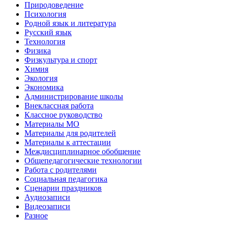
Природоведение
Психология
Родной язык и литература
Русский язык
Технология
Физика
Физкультура и спорт
Химия
Экология
Экономика
Администрирование школы
Внеклассная работа
Классное руководство
Материалы МО
Материалы для родителей
Материалы к аттестации
Междисциплинарное обобщение
Общепедагогические технологии
Работа с родителями
Социальная педагогика
Сценарии праздников
Аудиозаписи
Видеозаписи
Разное