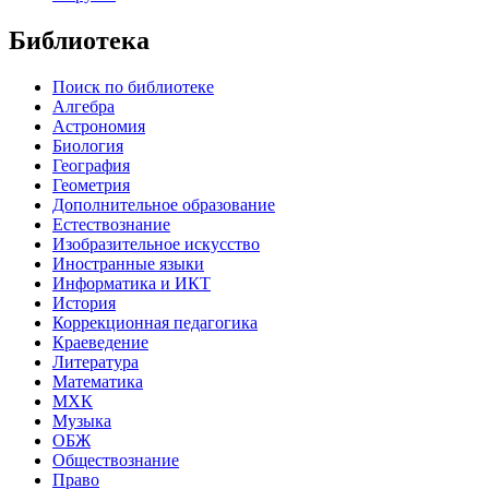
Библиотека
Поиск по библиотеке
Алгебра
Астрономия
Биология
География
Геометрия
Дополнительное образование
Естествознание
Изобразительное искусство
Иностранные языки
Информатика и ИКТ
История
Коррекционная педагогика
Краеведение
Литература
Математика
МХК
Музыка
ОБЖ
Обществознание
Право