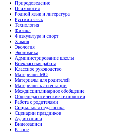
Природоведение
Психология
Родной язык и литература
Русский язык
Технология
Физика
Физкультура и спорт
Химия
Экология
Экономика
Администрирование школы
Внеклассная работа
Классное руководство
Материалы МО
Материалы для родителей
Материалы к аттестации
Междисциплинарное обобщение
Общепедагогические технологии
Работа с родителями
Социальная педагогика
Сценарии праздников
Аудиозаписи
Видеозаписи
Разное