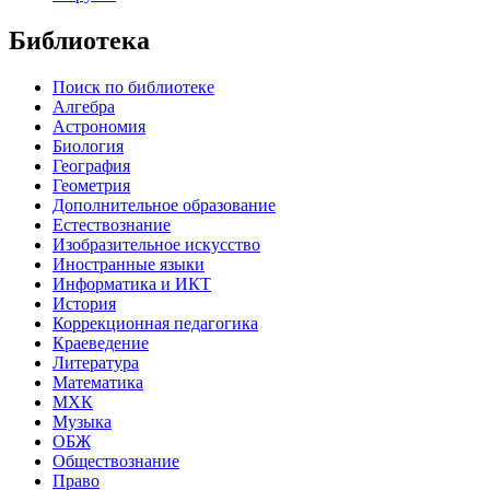
Библиотека
Поиск по библиотеке
Алгебра
Астрономия
Биология
География
Геометрия
Дополнительное образование
Естествознание
Изобразительное искусство
Иностранные языки
Информатика и ИКТ
История
Коррекционная педагогика
Краеведение
Литература
Математика
МХК
Музыка
ОБЖ
Обществознание
Право