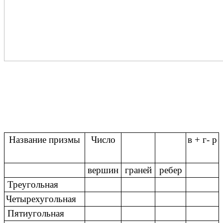
Название призмы
Число
в + г- р
вершин
граней
ребер
Треугольная
Четырехугольная
Пятиугольная