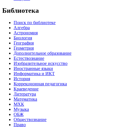
Библиотека
Поиск по библиотеке
Алгебра
Астрономия
Биология
География
Геометрия
Дополнительное образование
Естествознание
Изобразительное искусство
Иностранные языки
Информатика и ИКТ
История
Коррекционная педагогика
Краеведение
Литература
Математика
МХК
Музыка
ОБЖ
Обществознание
Право