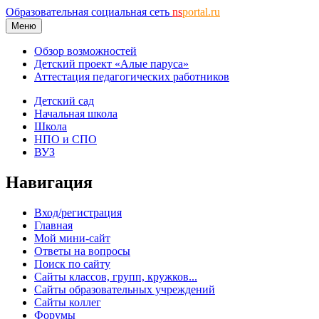
Образовательная социальная сеть
ns
portal.ru
Меню
Обзор возможностей
Детский проект «Алые паруса»
Аттестация педагогических работников
Детский сад
Начальная школа
Школа
НПО и СПО
ВУЗ
Навигация
Вход/регистрация
Главная
Мой мини-сайт
Ответы на вопросы
Поиск по сайту
Сайты классов, групп, кружков...
Сайты образовательных учреждений
Сайты коллег
Форумы