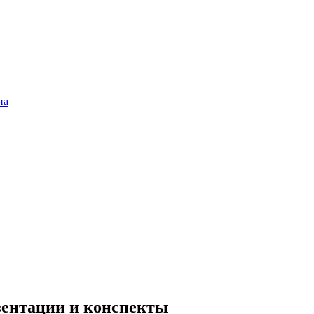
на
езентации и конспекты