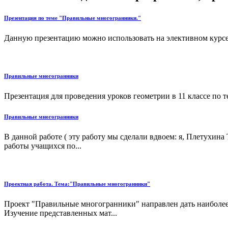
Презентация по теме "Правильные многогранники."
Данную презентацию можно использовать на элективном курсе в
Правильные многогранники
Презентация для проведения уроков геометрии в 11 классе по 
Правильные многогранники
В данной работе ( эту работу мы сделали вдвоем: я, Плетухина
работы учащихся по...
Проектная работа. Тема:"Правильные многогранники"
Проект "Правильные многогранники" направлен дать наиболее 
Изучение представленных мат...