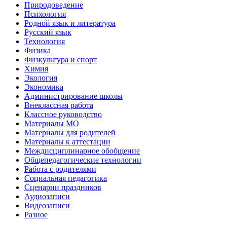
Природоведение
Психология
Родной язык и литература
Русский язык
Технология
Физика
Физкультура и спорт
Химия
Экология
Экономика
Администрирование школы
Внеклассная работа
Классное руководство
Материалы МО
Материалы для родителей
Материалы к аттестации
Междисциплинарное обобщение
Общепедагогические технологии
Работа с родителями
Социальная педагогика
Сценарии праздников
Аудиозаписи
Видеозаписи
Разное