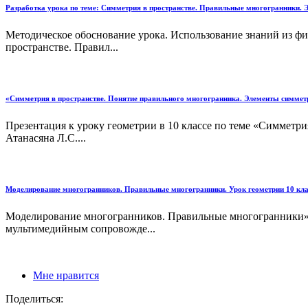
Разработка урока по теме: Симметрия в пространстве. Правильные многогранники.
Методическое обоснование урока. Использование знаний из ф
пространстве. Правил...
«Симметрия в пространстве. Понятие правильного многогранника. Элементы симмет
Презентация к уроку геометрии в 10 классе по теме «Симметр
Атанасяна Л.С....
Моделирование многогранников. Правильные многогранники. Урок геометрии 10 кла
Моделирование многогранников. Правильные многогранники» П
мультимедийным сопровожде...
Мне нравится
Поделиться: