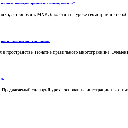
 Элементы симметрии правильных многогранников".
изики, астрономии, МХК, биологии на уроке геометрии при обо
рии правильного многогранника.»
ия в пространстве. Понятие правильного многогранника. Элеме
сс.
редлагаемый сценарий урока основан на интеграции практичес