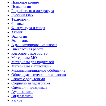
Природоведение
Психология
Родной язык и литература
Русский язык
Технология
Физика
Физкультура и спорт
Химия
Экология
Экономика
Администрирование школы
Внеклассная работа
Классное руководство
Материалы МО
Материалы для родителей
Материалы к аттестации
Междисциплинарное обобщение
Общепедагогические технологии
Работа с родителями
Социальная педагогика
Сценарии праздников
Аудиозаписи
Видеозаписи
Разное