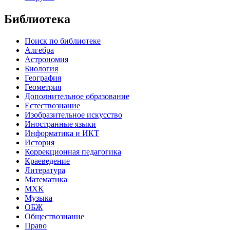
Библиотека
Поиск по библиотеке
Алгебра
Астрономия
Биология
География
Геометрия
Дополнительное образование
Естествознание
Изобразительное искусство
Иностранные языки
Информатика и ИКТ
История
Коррекционная педагогика
Краеведение
Литература
Математика
МХК
Музыка
ОБЖ
Обществознание
Право