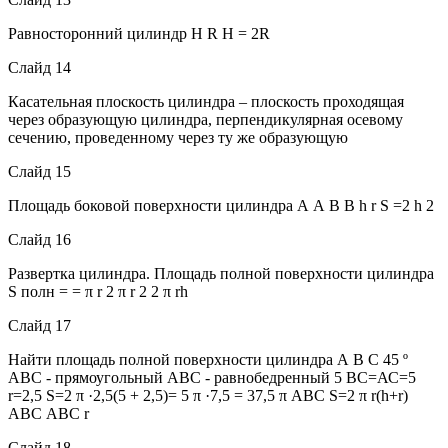
Равносторонний цилиндр H R H = 2R
Слайд 14
Касательная плоскость цилиндра – плоскость проходящая
через образующую цилиндра, перпендикулярная осевому
сечению, проведенному через ту же образующую
Слайд 15
Площадь боковой поверхности цилиндра А А В В h r S =2 h 2
Слайд 16
Развертка цилиндра. Площадь полной поверхности цилиндра
S полн = = π r 2 π r 2 2 π rh
Слайд 17
Найти площадь полной поверхности цилиндра А В С 45 º
АВС - прямоугольный АВС - равнобедренный 5 ВС=АС=5
r=2,5 S=2 π ·2,5(5 + 2,5)= 5 π ·7,5 = 37,5 π АВС S=2 π r(h+r)
АВС АВС r
Слайд 18