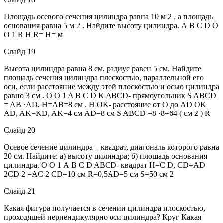
Площадь осевого сечения цилиндра равна 10 м 2 , а площадь
основания равна 5 м 2 . Найдите высоту цилиндра. А В С D O
O 1 R H R= H= м
Слайд 19
Высота цилиндра равна 8 см, радиус равен 5 см. Найдите
площадь сечения цилиндра плоскостью, параллельной его
оси, если расстояние между этой плоскостью и осью цилиндра
равно 3 см . O O 1 A B C D K ABCD- прямоугольник S ABCD
= AB ·AD, H=AB=8 см . H OK- расстояние от О до AD OK
AD, AK=KD, AK=4 см AD=8 см S ABCD =8 ·8=64 ( см 2 ) R
Слайд 20
Осевое сечение цилиндра – квадрат, диагональ которого равна
20 см. Найдите: а) высоту цилиндра; б) площадь основания
цилиндра. О О 1 А В С D ABCD- квадрат Н=С D, CD=AD
2CD 2 =AC 2 CD=10 см R=0,5AD=5 см S=50 см 2
Слайд 21
Какая фигура получается в сечении цилиндра плоскостью,
проходящей перпендикулярно оси цилиндра? Круг Какая