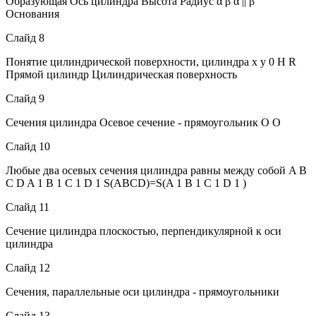
Образующая Ось цилиндра Высота Радиус α β α || β
Основания
Слайд 8
Понятие цилиндрической поверхности, цилиндра х у 0 Н R
Прямой цилиндр Цилиндрическая поверхность
Слайд 9
Сечения цилиндра Осевое сечение - прямоугольник О О
Слайд 10
Любые два осевых сечения цилиндра равны между собой A B
C D A 1 B 1 C 1 D 1 S(ABCD)=S(A 1 B 1 C 1 D 1 )
Слайд 11
Сечение цилиндра плоскостью, перпендикулярной к оси
цилиндра
Слайд 12
Сечения, параллельные оси цилиндра - прямоугольники
Слайд 13