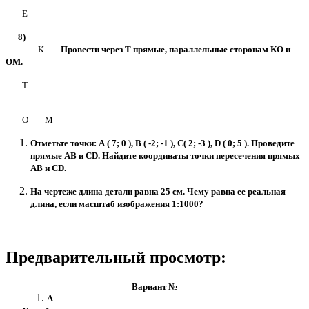
E
8)
К
Провести через Т прямые, параллельные сторонам КО и
ОМ.
Т
О М
Отметьте точки: А ( 7; 0 ), В ( -2; -1 ), С( 2; -3 ), D ( 0; 5 ). Проведите
прямые АВ и СD. Найдите координаты точки пересечения прямых
АВ и СD.
На чертеже длина детали равна 25 см. Чему равна ее реальная
длина, если масштаб изображения 1:1000?
Предварительный просмотр:
Вариант №
А