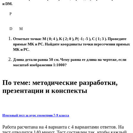
и DМ.
P
D М
Отметьте точки: M ( 0; 4 ), K ( 2; 0 ), P( -1; -5 ), C ( 1; 3 ). Проведите
прямые MK и PС. Найдите координаты точки пересечения прямых
MK и PС.
Длина детали равна 50 см. Чему равна ее длина на чертеже, если
масштаб изображения 1:1000?
По теме: методические разработки,
презентации и конспекты
Итоговый тест за курс геометрии 7-9 класса
Работа расчитана на 4 варианта с 4 вариантами ответов. На
тест отводится 140 минут. Тест составлен так, чтобы каждый