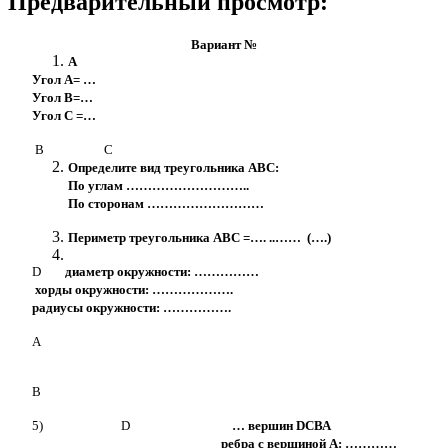
Предварительный просмотр:
Вариант №
А
Угол А= …
Угол В=…
Угол С =…
B С
Определите вид треугольника АВС:
По углам ………………………..
По сторонам ………………………
Периметр треугольника АВС =…. ..…… (….)
D
диаметр окружности: ……………
хорды окружности: ……………….
радиусы окружности: …………….
А
В
5) D
… вершин DСВА
ребра с вершиной А: …………