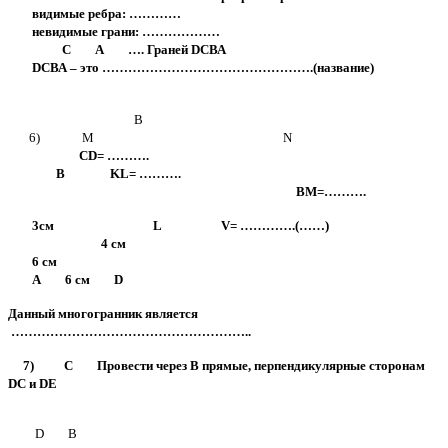
видимые ребра: …………
невидимые грани: ………………
С А …. Граней DСВА
DСВА – это ………………………………………….(название)
В
6) М N
CD= ……….
B KL= ……….
ВМ=……….
3см L V= ………….(……)
4 см
6 см
А 6 см D
Данный многогранник является
………………………………………………..
7) С Провести через В прямые, перпендикулярные сторонам
DC и DE
D В