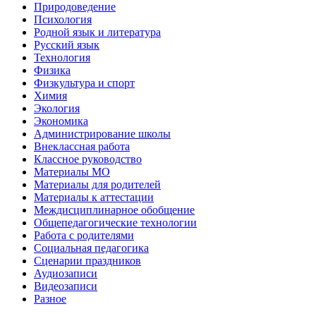
Природоведение
Психология
Родной язык и литература
Русский язык
Технология
Физика
Физкультура и спорт
Химия
Экология
Экономика
Администрирование школы
Внеклассная работа
Классное руководство
Материалы МО
Материалы для родителей
Материалы к аттестации
Междисциплинарное обобщение
Общепедагогические технологии
Работа с родителями
Социальная педагогика
Сценарии праздников
Аудиозаписи
Видеозаписи
Разное