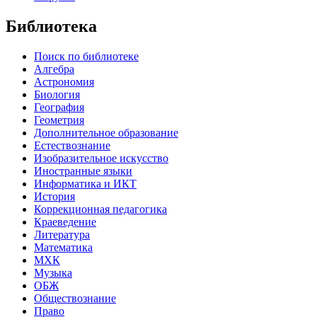
Библиотека
Поиск по библиотеке
Алгебра
Астрономия
Биология
География
Геометрия
Дополнительное образование
Естествознание
Изобразительное искусство
Иностранные языки
Информатика и ИКТ
История
Коррекционная педагогика
Краеведение
Литература
Математика
МХК
Музыка
ОБЖ
Обществознание
Право