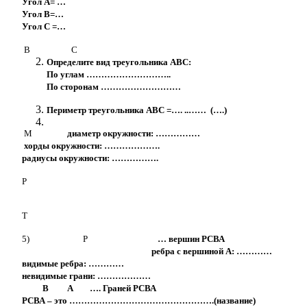
Угол А= …
Угол В=…
Угол С =…
B С
Определите вид треугольника АВС:
По углам ………………………..
По сторонам ………………………
Периметр треугольника АВС =…. ..…… (….)
М
диаметр окружности: ……………
хорды окружности: ……………….
радиусы окружности: …………….
Р
Т
5) Р
… вершин РСВА
ребра с вершиной А: …………
видимые ребра: …………
невидимые грани: ………………
В А …. Граней РСВА
РСВА – это ………………………………………….(название)