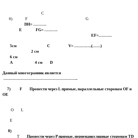
С
6) F G
DH= ……….
Е FG= ……….
EF=……….
5см С V= ………….(……)
2 см
6 см
А 4 см D
Данный многогранник является
………………………………………………..
7) F Провести через L прямые, параллельные сторонам OF и
OE
O L
E
8)
T
Провести через P прямые, перпендикулярные сторонам TD