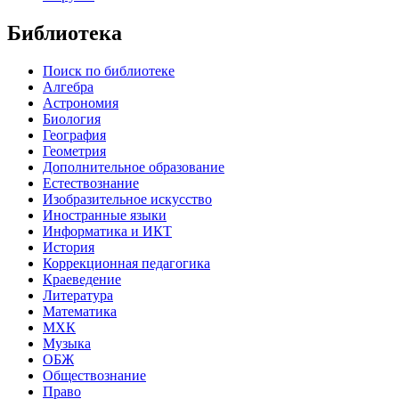
Библиотека
Поиск по библиотеке
Алгебра
Астрономия
Биология
География
Геометрия
Дополнительное образование
Естествознание
Изобразительное искусство
Иностранные языки
Информатика и ИКТ
История
Коррекционная педагогика
Краеведение
Литература
Математика
МХК
Музыка
ОБЖ
Обществознание
Право