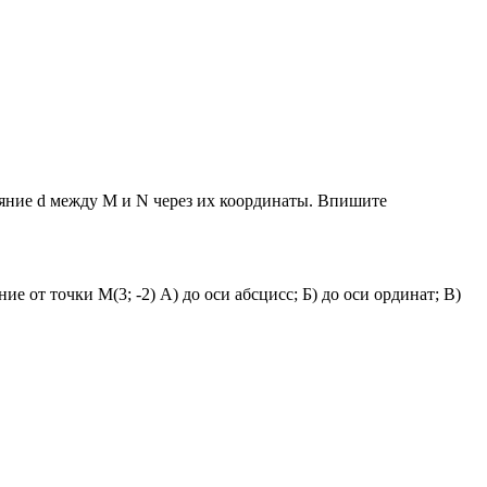
яние d между М и N через их координаты. Впишите
ие от точки М(3; -2) А) до оси абсцисс; Б) до оси ординат; В)