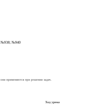
; №938; №940
к они применяются при решении задач.
Ход урока