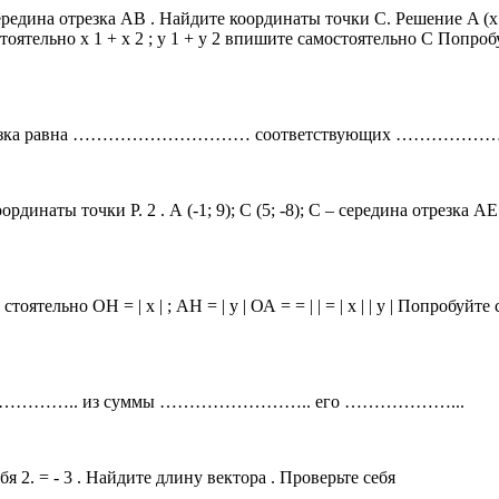
 – середина отрезка АВ . Найдите координаты точки С. Решение A (x 
тоятельно x 1 + х 2 ; у 1 + y 2 впишите самостоятельно С Попро
 отрезка равна ………………………… соответствующих ……………
оординаты точки Р. 2 . А (-1; 9); С (5; -8); С – середина отрезк
оятельно ОН = | х | ; АН = | у | ОА = = | | = | х | | у | Попробуйт
ному …………….. из суммы …………………….. его ………………...
бя 2. = - 3 . Найдите длину вектора . Проверьте себя