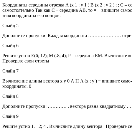
Координаты середины отрезка A (x 1 ; y 1 ) В (x 2 ; y 2 ) ; ; С
самостоятельно Так как С – середина АВ, то = + впишите самос
зная координаты его концов.
Слайд 5
Дополните пропуски: Каждая координата …………………
Слайд 6
Решите устно Е(6; 12); М (-8; 4); Р – середина ЕМ. Вычислите к
Проверьте свои ответы
Слайд 7
Вычисление длины вектора х у 0 А Н A (x ; y ) = впишите само- ст
координаты. 0
Слайд 8
Дополните пропуски: ………… . вектора равна квадрат
Слайд 9
Решите устно 1. - 2; 4 . Вычислите длину вектора . Проверьте се