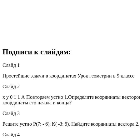
Подписи к слайдам:
Слайд 1
Простейшие задачи в координатах Урок геометрии в 9 классе
Слайд 2
х у 0 1 1 А Повторяем устно 1.Определите координаты векторов 
координаты его начала и конца?
Слайд 3
Решите устно Р(7; - 6); К( -3; 5). Найдите координаты вектора 2. 
Слайд 4