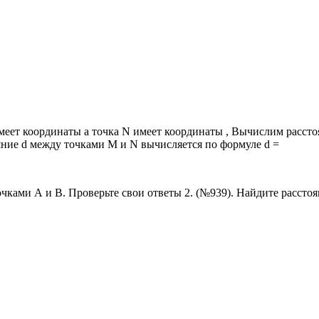
еет координаты а точка N имеет координаты , Вычислим рассто
яние d между точками М и N вычисляется по формуле d =
точками А и В. Проверьте свои ответы 2. (№939). Найдите расстоян