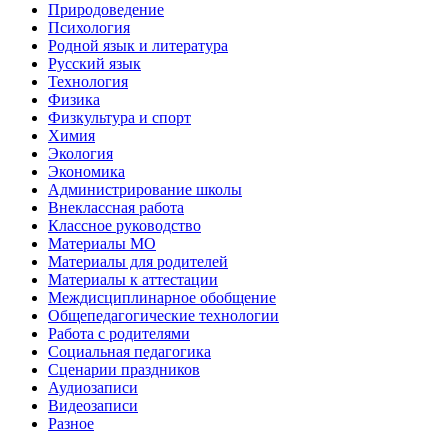
Природоведение
Психология
Родной язык и литература
Русский язык
Технология
Физика
Физкультура и спорт
Химия
Экология
Экономика
Администрирование школы
Внеклассная работа
Классное руководство
Материалы МО
Материалы для родителей
Материалы к аттестации
Междисциплинарное обобщение
Общепедагогические технологии
Работа с родителями
Социальная педагогика
Сценарии праздников
Аудиозаписи
Видеозаписи
Разное