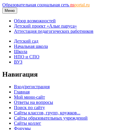
Образовательная социальная сеть
ns
portal.ru
Меню
Обзор возможностей
Детский проект «Алые паруса»
Аттестация педагогических работников
Детский сад
Начальная школа
Школа
НПО и СПО
ВУЗ
Навигация
Вход/регистрация
Главная
Мой мини-сайт
Ответы на вопросы
Поиск по сайту
Сайты классов, групп, кружков...
Сайты образовательных учреждений
Сайты коллег
Форумы