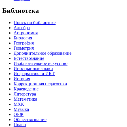
Библиотека
Поиск по библиотеке
Алгебра
Астрономия
Биология
География
Геометрия
Дополнительное образование
Естествознание
Изобразительное искусство
Иностранные языки
Информатика и ИКТ
История
Коррекционная педагогика
Краеведение
Литература
Математика
МХК
Музыка
ОБЖ
Обществознание
Право