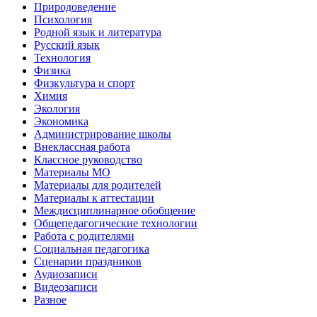
Природоведение
Психология
Родной язык и литература
Русский язык
Технология
Физика
Физкультура и спорт
Химия
Экология
Экономика
Администрирование школы
Внеклассная работа
Классное руководство
Материалы МО
Материалы для родителей
Материалы к аттестации
Междисциплинарное обобщение
Общепедагогические технологии
Работа с родителями
Социальная педагогика
Сценарии праздников
Аудиозаписи
Видеозаписи
Разное