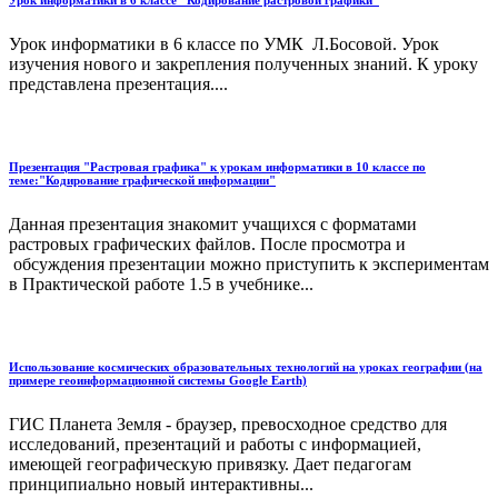
Урок информатики в 6 классе "Кодирование растровой графики"
Урок информатики в 6 классе по УМК Л.Босовой. Урок
изучения нового и закрепления полученных знаний. К уроку
представлена презентация....
Презентация "Растровая графика" к урокам информатики в 10 классе по
теме:"Кодирование графической информации"
Данная презентация знакомит учащихся с форматами
растровых графических файлов. После просмотра и
обсуждения презентации можно приступить к экспериментам
в Практической работе 1.5 в учебнике...
Использование космических образовательных технологий на уроках географии (на
примере геоинформационной системы Google Earth)
ГИС Планета Земля - браузер, превосходное средство для
исследований, презентаций и работы с информацией,
имеющей географическую привязку. Дает педагогам
принципиально новый интерактивны...