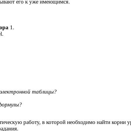
писывают его к уже имеющимся.
в
тора
1.
l.
 электронной таблицы?
 формулы?
ческую работу, в которой необходимо найти корни у
адания.