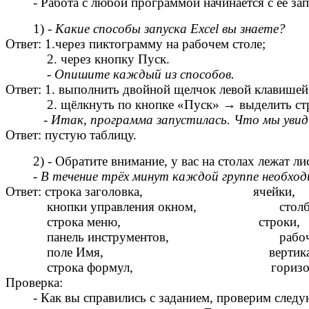
- Работа с любой программой начинается с её зап
1) -
Какие способы запуска Excel вы знаете?
Ответ: 1.через пиктограмму на рабочем столе;
2. через кнопку Пуск.
-
Опишите каждый из способов.
Ответ: 1. выполнить двойной щелчок левой клавишей
2. щёлкнуть по кнопке «Пуск» → выделить строку
-
Итак, программа запустилась.
Что мы увид
Ответ: пустую таблицу.
2) - Обратите внимание, у вас на столах лежат лис
-
В течение трёх минут каждой группе необход
Ответ: строка заголовка, ячейки,
кнопки управления окном, столб
строка меню, строки,
панель инструментов, рабочий 
поле Имя, вертикальная поло
строка формул, горизонтальная 
Проверка:
- Как вы справились с заданием, проверим следующ