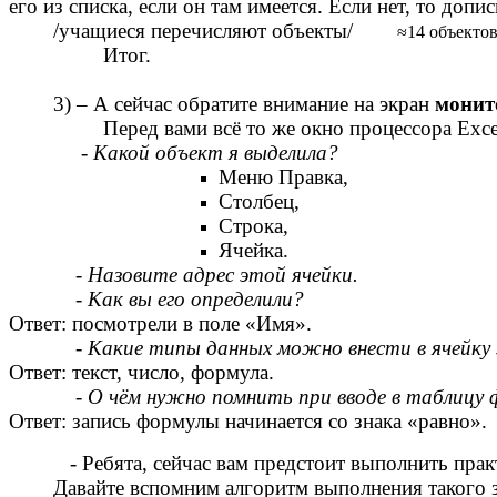
его из списка, если он там имеется. Если нет, то до
/учащиеся перечисляют объекты/
≈14 объекто
Итог.
3) – А сейчас обратите внимание на экран
мони
Перед вами всё то же окно процессора Exce
-
Какой объект я выделила?
Меню Правка,
Столбец,
Строка,
Ячейка.
-
Назовите адрес этой ячейки.
- Как вы его определили?
Ответ: посмотрели в поле «Имя».
-
Какие типы данных можно внести в ячейку
Ответ: текст, число, формула.
-
О чём нужно помнить при вводе в таблицу
Ответ: запись формулы начинается со знака «равно».
- Ребята, сейчас вам предстоит выполнить практи
Давайте вспомним алгоритм выполнения такого з