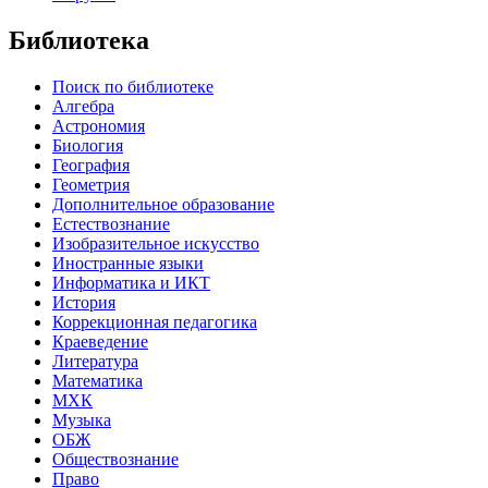
Библиотека
Поиск по библиотеке
Алгебра
Астрономия
Биология
География
Геометрия
Дополнительное образование
Естествознание
Изобразительное искусство
Иностранные языки
Информатика и ИКТ
История
Коррекционная педагогика
Краеведение
Литература
Математика
МХК
Музыка
ОБЖ
Обществознание
Право