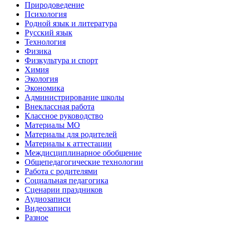
Природоведение
Психология
Родной язык и литература
Русский язык
Технология
Физика
Физкультура и спорт
Химия
Экология
Экономика
Администрирование школы
Внеклассная работа
Классное руководство
Материалы МО
Материалы для родителей
Материалы к аттестации
Междисциплинарное обобщение
Общепедагогические технологии
Работа с родителями
Социальная педагогика
Сценарии праздников
Аудиозаписи
Видеозаписи
Разное