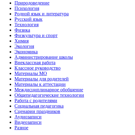
Природоведение
Психология
Родной язык и литература
Русский язык
Технология
Физика
Физкультура и спорт
Химия
Экология
Экономика
Администрирование школы
Внеклассная работа
Классное руководство
Материалы МО
Материалы для родителей
Материалы к аттестации
Междисциплинарное обобщение
Общепедагогические технологии
Работа с родителями
Социальная педагогика
Сценарии праздников
Аудиозаписи
Видеозаписи
Разное