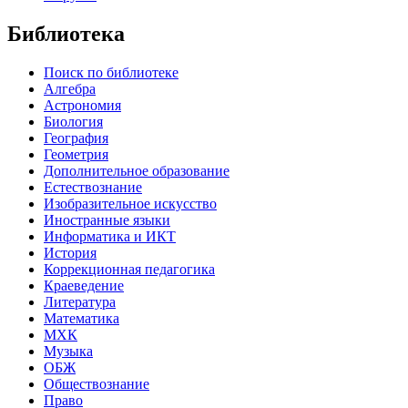
Библиотека
Поиск по библиотеке
Алгебра
Астрономия
Биология
География
Геометрия
Дополнительное образование
Естествознание
Изобразительное искусство
Иностранные языки
Информатика и ИКТ
История
Коррекционная педагогика
Краеведение
Литература
Математика
МХК
Музыка
ОБЖ
Обществознание
Право