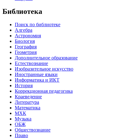
Библиотека
Поиск по библиотеке
Алгебра
Астрономия
Биология
География
Геометрия
Дополнительное образование
Естествознание
Изобразительное искусство
Иностранные языки
Информатика и ИКТ
История
Коррекционная педагогика
Краеведение
Литература
Математика
МХК
Музыка
ОБЖ
Обществознание
Право