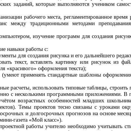
еских заданий, которые выполняются учеником самос
анизации рабочего места, регламентированное врем
ланс между традиционными методами преподавани
омпьютером, изучение программ для создания рисунко
ие навыки работы с:
менты для создания рисунка и его дальнейшего редак
ть текст, вставлять картинку или рисунок из фай
ля «красивого» оформления текста);
t (умеют применять стандартные шаблоны оформления
ные расчеты, использовать типовые таблицы, строить 
нно с несколькими программными приложениями. В п
 учётом возрастных особенностей младших школьник
ектов). Темы проектов тесно связаны с уроками ок
косрочных и долгосрочных прогнозов на основе месяц
 мини-газета «Мой класс»).
роектной работы учителю необходимо учитывать сти