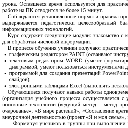
урока. Оставшееся время используется для практич
работе на ПК отводится не более 15 минут.
Соблюдаются установленные нормы и правила орг
выдерживается педагогически целесообразный ба
информационных технологий.
Курс содержит следующие модули: знакомство с к
для обработки числовой информации.
В процессе обучения ученики получают практическ
графическим редактором PAINT (осваивают инстру
текстовым редактором WORD (умеют форматирова
диаграммой, умеют пользоваться инструментами д
программой для создания презентаций PowerPoin
слайдов);
электронными таблицами Excel (выполнять неслож
Обучающиеся получают навыки работы одновреме
(организация учебного процесса осуществляется с
поисковые технологии (ведущий метод – метод про
очарованье», «В мире растений», «
Составление крат
внеурочной деятельностью (проект «
Я и моя семья
»,
Формируя учеников в группы при выполнении п