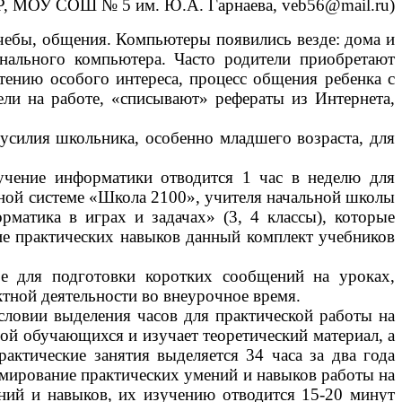
МР, МОУ СОШ № 5 им. Ю.А. Гарнаева, veb56@mail.ru)
учебы, общения. Компьютеры появились везде: дома и
нального компьютера. Часто родители приобретают
тению особого интереса, процесс общения ребенка с
ели на работе, «списывают» рефераты из Интернета,
усилия школьника, особенно младшего возраста, для
учение информатики отводится 1 час в неделю для
льной системе «Школа 2100», учителя начальной школы
матика в играх и задачах» (3, 4 классы), которые
е практических навыков данный комплект учебников
 для подготовки коротких сообщений на уроках,
тной деятельности во внеурочное время.
овии выделения часов для практической работы на
пой обучающихся и изучает теоретический материал, а
актические занятия выделяется 34 часа за два года
рмирование практических умений и навыков работы на
ний и навыков, их изучению отводится 15-20 минут