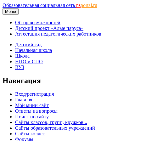
Образовательная социальная сеть
ns
portal.ru
Меню
Обзор возможностей
Детский проект «Алые паруса»
Аттестация педагогических работников
Детский сад
Начальная школа
Школа
НПО и СПО
ВУЗ
Навигация
Вход/регистрация
Главная
Мой мини-сайт
Ответы на вопросы
Поиск по сайту
Сайты классов, групп, кружков...
Сайты образовательных учреждений
Сайты коллег
Форумы