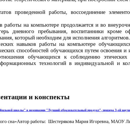
атов проведенной работы, воссоединение элемент
 работы на компьютере продолжается и во внеурочно
герь дневного пребывания, воспитанники кроме о
ания, который необходим для исполнения алгоритмов.
ческих навыков работы на компьютере обучающихс
рческих способностей обучающихся путем освоения и
 отношения обучающихся к соблюдению этических
формационных технологий в индивидуальной и колл
езентации и конспекты
рофильной школы" в номинации "Лучший образовательный продукт", призера 3-ей нау
ского сна»Автор работы: Шестерякова Мария Игоревна, МАОУ Ли