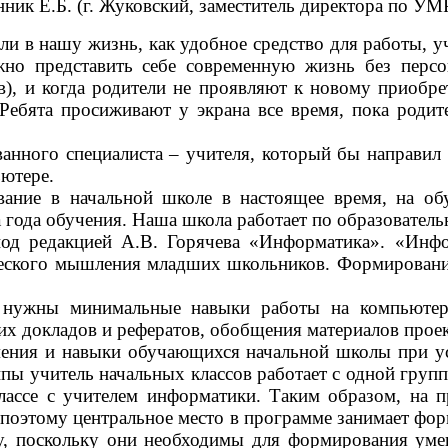
ник Е.Б. (г. Жуковский, заместитель директора по У
ли в нашу жизнь, как удобное средство для работы, 
жно представить себе современную жизнь без персо
), и когда родители не проявляют к новому приобре
ебята просиживают у экрана все время, пока родит
анного специалиста – учителя, который бы направил 
ьютере.
вание в начальной школе в настоящее время, на об
ва года обучения. Наша школа работает по образовате
д редакцией А.В. Горячева «Информатика». «Инфор
ческого мышления младших школьников. Формировани
нужны минимальные навыки работы на компьютере
х докладов и рефератов, обобщения материалов проек
ния и навыки обучающихся начальной школы при усл
пы учитель начальных классов работает с одной груп
ассе с учителем информатики. Таким образом, на пр
, поэтому центральное место в программе занимает фо
у, поскольку они необходимы для формирования уме