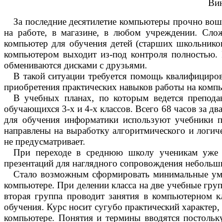
Вин
За последние десятилетие компьютеры прочно вош
на работе, в магазине, в любом учреждении. Сло
компьютер для обучения детей (старших школьников
компьютером выходит из-под контроля полностью. Р
обмениваются дисками с друзьями.
В такой ситуации требуется помощь квалифициров
приобретения практических навыков работы на комп
В учебных планах, по которым ведется препода
обучающихся 3-х и 4-х классов. Всего 68 часов за д
для обучения информатики используют учебники по
направлены на выработку алгоритмического и логи
не предусматривает.
При переходе в среднюю школу ученикам уже 
презентаций для наглядного сопровождения небольши
Стало возможным сформировать минимальные уме
компьютере. При делении класса на две учебные груп
вторая группа проводит занятия в компьютерном кл
обучения.
Курс носит сугубо практический характер
компьютере. Понятия и термины вводятся постольк