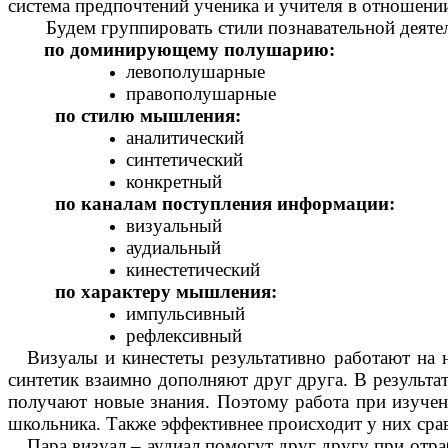
система предпочтений ученика и учителя в отношени
Будем группировать стили познавательной деят
по доминирующему полушарию:
левополушарные
правополушарные
по стилю мышления:
аналитический
синтетический
конкретный
по каналам поступления информации:
визуальный
аудиальный
кинестетический
по характеру мышления:
импульсивный
рефлексивный
Визуалы и кинестеты результативно работают на 
синтетик взаимно дополняют друг друга. В результа
получают новые знания. Поэтому работа при изучени
школьника. Также эффективнее происходит у них сра
Пара визуал – аудиал помогут друг другу при отра