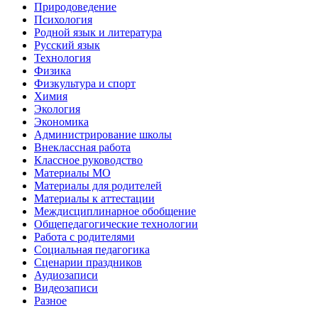
Природоведение
Психология
Родной язык и литература
Русский язык
Технология
Физика
Физкультура и спорт
Химия
Экология
Экономика
Администрирование школы
Внеклассная работа
Классное руководство
Материалы МО
Материалы для родителей
Материалы к аттестации
Междисциплинарное обобщение
Общепедагогические технологии
Работа с родителями
Социальная педагогика
Сценарии праздников
Аудиозаписи
Видеозаписи
Разное