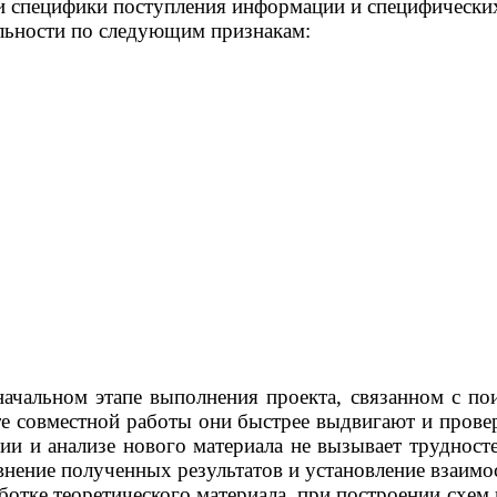
и специфики поступления информации и специфических
ельности по следующим признакам:
начальном этапе выполнения проекта, связанном с по
те совместной работы они быстрее выдвигают и пров
и и анализе нового материала не вызывает трудносте
внение полученных результатов и установление взаимо
ботке теоретического материала, при построении схем