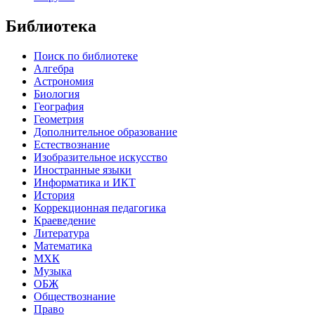
Библиотека
Поиск по библиотеке
Алгебра
Астрономия
Биология
География
Геометрия
Дополнительное образование
Естествознание
Изобразительное искусство
Иностранные языки
Информатика и ИКТ
История
Коррекционная педагогика
Краеведение
Литература
Математика
МХК
Музыка
ОБЖ
Обществознание
Право