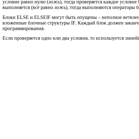
условие равно нулю (
ложь
), тогда проверяется каждое услови
выполняется (всё равно
ложь
), тогда выполняются операторы 
Блоки ELSE и ELSEIF могут быть опущены – неполное ветвлен
вложенные блочные структуры IF. Каждый блок должен заканчи
программирования.
Если проверяется одно или два условия, то используется ли