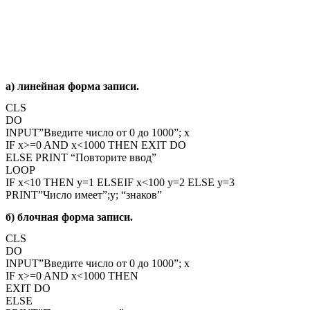
a) линейная форма записи.
CLS
DO
INPUT”Введите число от 0 до 1000”; x
IF x>=0 AND x<1000 THEN EXIT DO
ELSE PRINT “Повторите ввод”
LOOP
IF x<10 THEN y=1 ELSEIF x<100 y=2 ELSE y=3
PRINT”Число имеет”;y; “знаков”
б) блочная форма записи.
CLS
DO
INPUT”Введите число от 0 до 1000”; x
IF x>=0 AND x<1000 THEN
EXIT DO
ELSE