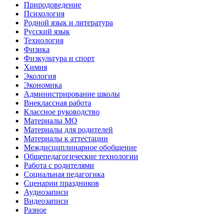
Природоведение
Психология
Родной язык и литература
Русский язык
Технология
Физика
Физкультура и спорт
Химия
Экология
Экономика
Администрирование школы
Внеклассная работа
Классное руководство
Материалы МО
Материалы для родителей
Материалы к аттестации
Междисциплинарное обобщение
Общепедагогические технологии
Работа с родителями
Социальная педагогика
Сценарии праздников
Аудиозаписи
Видеозаписи
Разное