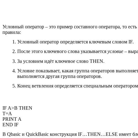
Условный оператор – это пример составного оператора, то ест
правила:
Условный оператор определяется ключевым словом IF.
После этого ключевого слова указывается
условие
– выра
За условием идёт ключевое слово THEN.
Условие показывает, какая группа операторов выполняе
выполняется другая группа операторов.
Конец ветвления определяется специальным оператором,
IF A>B THEN
T=A
PRINT A
END IF
В Qbasic и QuickBasic конструкция IF…THEN…ELSE имеет блоч