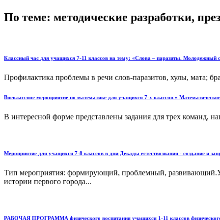
По теме: методические разработки, пр
Классный час для учащихся 7-11 классов на тему: «Слова – паразиты. Молодежный с
Профилактика проблемы в речи слов-паразитов, хулы, мата; бра
Внеклассное мероприятие по математике для учащихся 7-х классов « Математическое
В интересной форме представлены задания для трех команд, нап
Мероприятие для учащихся 7-8 классов в дни Декады естествознания - создание и з
Тип мероприятия: формирующий, проблемный, развивающий.Уча
истории первого города...
РАБОЧАЯ ПРОГРАММА физического воспитания учащихся 1-11 классов физического 