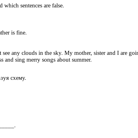
d which sentences are false.
her is fine.
see any clouds in the sky. My mother, sister and I are going
rass and sing merry songs about summer.
ьзуя схему.
_____.