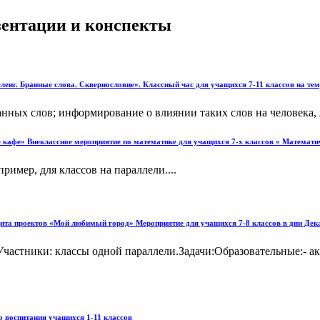
езентации и конспекты
ленг. Бранные слова. Сквернословие». Классный час для учащихся 7-11 классов на тем
нных слов; информирование о влиянии таких слов на человека, ж
 кафе» Внеклассное мероприятие по математике для учащихся 7-х классов « Математи
ример, для классов на параллели....
ащита проектов «Мой любимый город» Мероприятие для учащихся 7-8 классов в дни Дек
стники: классы одной параллели.Задачи:Образовательные:- акт
воспитания учащихся 1-11 классов