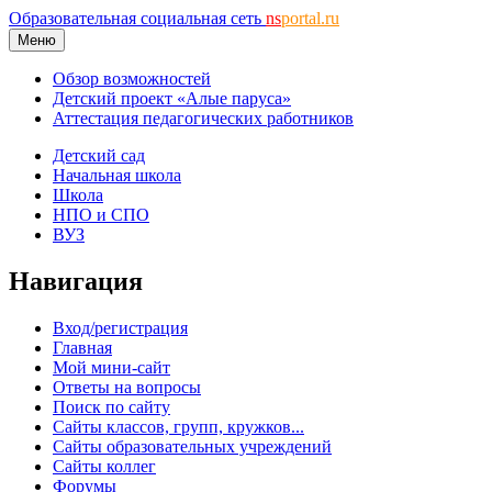
Образовательная социальная сеть
ns
portal.ru
Меню
Обзор возможностей
Детский проект «Алые паруса»
Аттестация педагогических работников
Детский сад
Начальная школа
Школа
НПО и СПО
ВУЗ
Навигация
Вход/регистрация
Главная
Мой мини-сайт
Ответы на вопросы
Поиск по сайту
Сайты классов, групп, кружков...
Сайты образовательных учреждений
Сайты коллег
Форумы