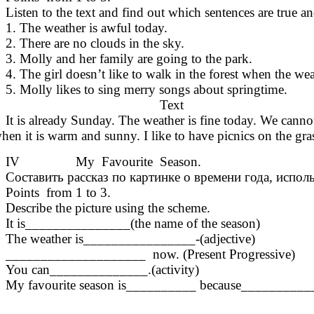
Listen to the text and find out which sentences are true an
1. The weather is awful today.
2. There are no clouds in the sky.
3. Molly and her family are going to the park.
4. The girl doesn’t like to walk in the forest when the weat
5. Molly likes to sing merry songs about springtime.
Text
It is already Sunday. The weather is fine today. We cannot 
hen it is warm and sunny. I like to have picnics on the g
IV My Favourite Season.
Составить рассказ по картинке о времени года, испол
Points from 1 to 3.
Describe the picture using the scheme.
It is_______________(the name of the season)
The weather is________________-(adjective)
____________________ now. (Present Progressive)
You can______________.(activity)
My favourite season is__________ because__________