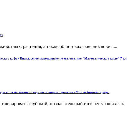
у:
ивотных, растения, а также об истоках сквернословия....
ческое кафе» Внеклассное мероприятие по математике "Математическое каые" 7 кл.
ады естествознания - создание и защита проектов «Мой любимый город»
ивизировать глубокий, познавательный интерес учащихся к