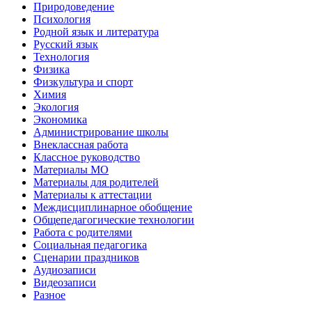
Природоведение
Психология
Родной язык и литература
Русский язык
Технология
Физика
Физкультура и спорт
Химия
Экология
Экономика
Администрирование школы
Внеклассная работа
Классное руководство
Материалы МО
Материалы для родителей
Материалы к аттестации
Междисциплинарное обобщение
Общепедагогические технологии
Работа с родителями
Социальная педагогика
Сценарии праздников
Аудиозаписи
Видеозаписи
Разное