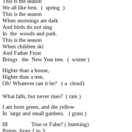
This is the season
We all like best. ( spring )
This is the season
When mornings are dark
And birds do not sing
In the woods and park.
This is the season
When children ski
And Father Frost
Brings the New Year tree. ( winter )
Higher than a house,
Higher than a tree,
Oh! Whatever can it be? ( a cloud)
What falls, but never rises? ( rain )
I am born green, and die yellow
In large and small gardens. ( grass )
III True or False? ( listening)
Points from 1 to 3.