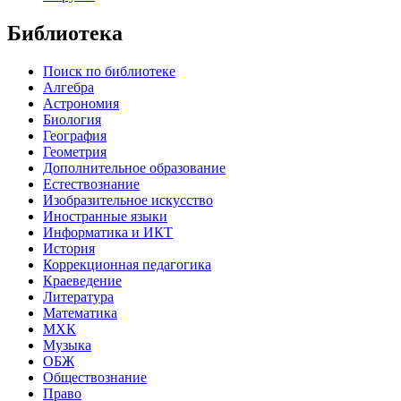
Библиотека
Поиск по библиотеке
Алгебра
Астрономия
Биология
География
Геометрия
Дополнительное образование
Естествознание
Изобразительное искусство
Иностранные языки
Информатика и ИКТ
История
Коррекционная педагогика
Краеведение
Литература
Математика
МХК
Музыка
ОБЖ
Обществознание
Право