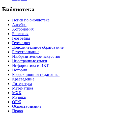
Библиотека
Поиск по библиотеке
Алгебра
Астрономия
Биология
География
Геометрия
Дополнительное образование
Естествознание
Изобразительное искусство
Иностранные языки
Информатика и ИКТ
История
Коррекционная педагогика
Краеведение
Литература
Математика
МХК
Музыка
ОБЖ
Обществознание
Право