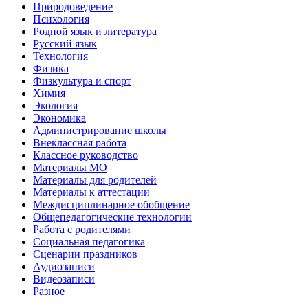
Природоведение
Психология
Родной язык и литература
Русский язык
Технология
Физика
Физкультура и спорт
Химия
Экология
Экономика
Администрирование школы
Внеклассная работа
Классное руководство
Материалы МО
Материалы для родителей
Материалы к аттестации
Междисциплинарное обобщение
Общепедагогические технологии
Работа с родителями
Социальная педагогика
Сценарии праздников
Аудиозаписи
Видеозаписи
Разное