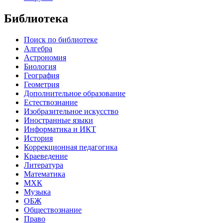
Библиотека
Поиск по библиотеке
Алгебра
Астрономия
Биология
География
Геометрия
Дополнительное образование
Естествознание
Изобразительное искусство
Иностранные языки
Информатика и ИКТ
История
Коррекционная педагогика
Краеведение
Литература
Математика
МХК
Музыка
ОБЖ
Обществознание
Право