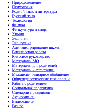
Природоведение
Психология
Родной язык и литература
Русский язык
Технология
Физика
Физкультура и спорт
Химия
Экология
Экономика
Администрирование школы
Внеклассная работа
Классное руководство
Материалы МО
Материалы для родителей
Материалы к аттестации
Междисциплинарное обобщение
Общепедагогические технологии
Работа с родителями
Социальная педагогика
Сценарии праздников
Аудиозаписи
Видеозаписи
Разное