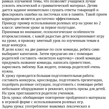
рамках изучаемой темы, что позволяет учащимся лучше
усвоить лексический и грамматический материал. Детям
дается задание внимательно слушать ответы товарищей и
фиксировать ошибки на листочках или в памяти. Такой прием
коррекции является достаточно эффективным.
Приведу пример использования ролевых игр на уроке во 2
классе: зачетном уроке за первое полугодие.
Принимая во внимание, психологические особенности
второклассников, с какой радостью дети воспринимают игру
на уроке, я провожу зачетный урок по изученным темам в
виде конкурса.
Я делю класс на две равные по силе команды, ребята сами
выбирают капитанов. Затем предлагаю им с помощью
родителей составить «визитную карточку» своей команды:
придумать название команды, написать приветствие,
нарисовать эмблему. Как видите, помощь родителей очень
нужна.
К уроку проводится большая подготовительная работа:
составить конкурсы, кроссворды, подготовить презентации,
подобрать ролевые ситуации, подготовить с помощью ребят
небольшое оборудование и реквизит, купить призы для детей.
На урок приглашаются родители учеников.
Цель урока: обобщающее повторение пройденного материала
в игровой форме с использованием ролевых игр.
Задача урока: употребление знакомых лексических и