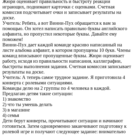
Жюри оценивает правильность и быстроту реакции
играющих, поднимают карточки с оценками. Счетная
комиссия подсчитывает очки и записывает результаты на
доске.
Учитель: Ребята, а вот Винни-Пух обращается к вам за
помощью. Он хотел написать правильно буквы английского
алфавита, но пропустил некоторые буквы. Давайте ему
поможем!
Винни-Пух дает каждой команде красиво написанный на
листе альбома алфавит, в котором пропущены 10 букв. Члены
команд вписывают пропущенные буквы. Жюри оценивает
работу, исходя из правильности написания, каллиграфии,
быстроты выполнения задания. Счетная комиссия записывает
результаты на доске.
Учитель: А теперь самое трудное задание. Я приготовила 4
конверта с ролевыми ситуациями.
Команды делю на 2 группы по 4 человека в каждой.
Предлагаю детям такие ситуации:
1) знакомство
2) что ты умеешь делать
3) в магазине
4) семья
Дети берут конверты, прочитывают ситуации и начинают
готовиться. Затем одновременно заканчивают подготовку к
ролевой игре и получают следующее задание: внимательно