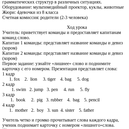
грамматических структур в различных ситуациях.
Оборудование: мультимедийный проектор, куклы, животные
Жюри: 4девочки из 8 класса
Счетная комиссия: родители (2-3 человека)
Ход урока
Учитель: приветствует команды и предоставляет капитанам
команд слово.
Капитан 1 команды: представляет название команды и девиз
(хором)
Капитан 2 команды: представляет название команды и девиз
(хором)
Первое задание: узнайте «лишнее» слово и поднимите
карточку c его номером. Презентация представляет слова:
1 кадр
1. fox 2. lion 3. tiger 4. bag 5. dog
2 кадр
swim 2. jump 3. pen 4. run 5. fly
3 кадр
1. book 2. pig 3. rubber 4. bag 5. pencil
4 кадр
1. mother 2. boy 3. sun 4. sister 5. father
Учитель четко и громко прочитывает слова каждого кадра,
ученик поднимает карточку с номером «лишнего»слова.