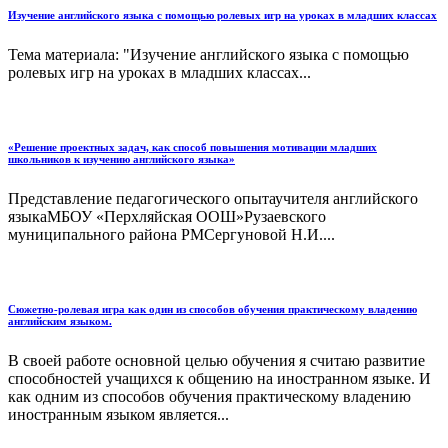
Изучение английского языка с помощью ролевых игр на уроках в младших классах
Тема материала: "Изучение английского языка с помощью
ролевых игр на уроках в младших классах...
«Решение проектных задач, как способ повышения мотивации младших
школьников к изучению английского языка»
Представление педагогического опытаучителя английского
языкаМБОУ «Перхляйская ООШ»Рузаевского
муниципального района РМСергуновой Н.И....
Сюжетно-ролевая игра как один из способов обучения практическому владению
английским языком.
В своей работе основной целью обучения я считаю развитие
способностей учащихся к общению на иностранном языке. И
как одним из способов обучения практическому владению
иностранным языком является...