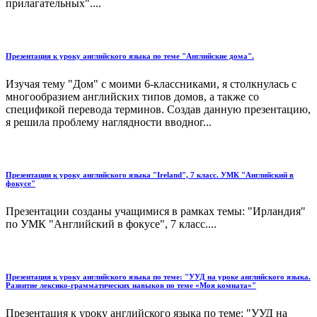
прилагательных"....
Презентация к уроку английского языка по теме "Английские дома".
Изучая тему "Дом" с моими 6-классниками, я столкнулась с
многообразием английских типов домов, а также со
спецификой перевода терминов. Создав данную презентацию,
я решила проблему наглядности вводног...
Презентации к уроку английского языка "Ireland", 7 класс. УМК "Английский в
фокусе"
Презентации созданы учащимися в рамках темы: "Ирландия"
по УМК "Английский в фокусе", 7 класс....
Презентация к уроку английского языка по теме: "УУД на уроке английского языка.
Развитие лексико-грамматических навыков по теме «Моя комната»"
Презентация к уроку английского языка по теме: "УУД на