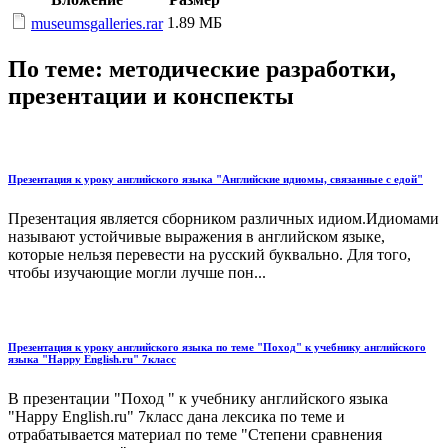
1.89 МБ
museumsgalleries.rar
По теме: методические разработки,
презентации и конспекты
Презентация к уроку английского языка "Английские идиомы, связанные с едой"
Презентация является сборником различных идиом.Идиомами
называют устойчивые выражения в английском языке,
которые нельзя перевести на русский буквально. Для того,
чтобы изучающие могли лучше пон...
Презентация к уроку английского языка по теме "Поход" к учебнику английского
языка "Happy English.ru" 7класс
В презентации "Поход " к учебнику английского языка
"Happy English.ru" 7класс дана лексика по теме и
отрабатывается материал по теме "Степени сравнения