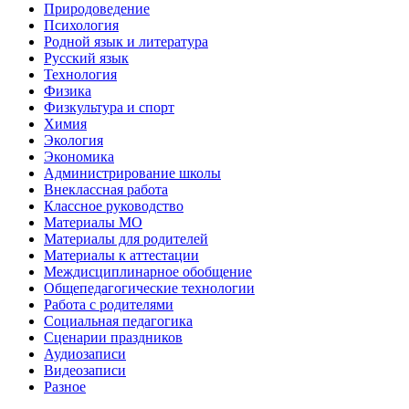
Природоведение
Психология
Родной язык и литература
Русский язык
Технология
Физика
Физкультура и спорт
Химия
Экология
Экономика
Администрирование школы
Внеклассная работа
Классное руководство
Материалы МО
Материалы для родителей
Материалы к аттестации
Междисциплинарное обобщение
Общепедагогические технологии
Работа с родителями
Социальная педагогика
Сценарии праздников
Аудиозаписи
Видеозаписи
Разное