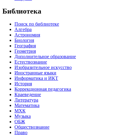
Библиотека
Поиск по библиотеке
Алгебра
Астрономия
Биология
География
Геометрия
Дополнительное образование
Естествознание
Изобразительное искусство
Иностранные языки
Информатика и ИКТ
История
Коррекционная педагогика
Краеведение
Литература
Математика
МХК
Музыка
ОБЖ
Обществознание
Право