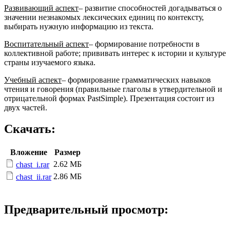
Развивающий аспект
– развитие способностей догадываться о
значении незнакомых лексических единиц по контексту,
выбирать нужную информацию из текста.
Воспитательный аспект
– формирование потребности в
коллективной работе; прививать интерес к истории и культуре
страны изучаемого языка.
Учебный аспект
– формирование грамматических навыков
чтения и говорения (правильные глаголы в утвердительной и
отрицательной формах PastSimple). Презентация состоит из
двух частей.
Скачать:
Вложение
Размер
2.62 МБ
chast_i.rar
2.86 МБ
chast_ii.rar
Предварительный просмотр: