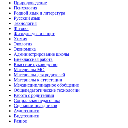
Природоведение
Психология
Родной язык и литература
Русский язык
Технология
Физика
Физкультура и спорт
Химия
Экология
Экономика
Администрирование школы
Внеклассная работа
Классное руководство
Материалы МО
Материалы для родителей
Материалы к аттестации
Междисциплинарное обобщение
Общепедагогические технологии
Работа с родителями
Социальная педагогика
Сценарии праздников
Аудиозаписи
Видеозаписи
Разное