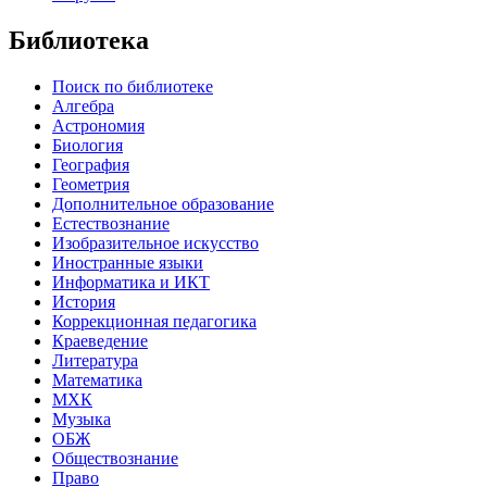
Библиотека
Поиск по библиотеке
Алгебра
Астрономия
Биология
География
Геометрия
Дополнительное образование
Естествознание
Изобразительное искусство
Иностранные языки
Информатика и ИКТ
История
Коррекционная педагогика
Краеведение
Литература
Математика
МХК
Музыка
ОБЖ
Обществознание
Право