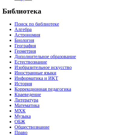
Библиотека
Поиск по библиотеке
Алгебра
Астрономия
Биология
География
Геометрия
Дополнительное образование
Естествознание
Изобразительное искусство
Иностранные языки
Информатика и ИКТ
История
Коррекционная педагогика
Краеведение
Литература
Математика
МХК
Музыка
ОБЖ
Обществознание
Право