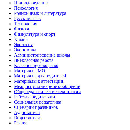
Природоведение
Психология
Родной язык и литература
Русский язык
Технология
Физика
Физкультура и спорт
Химия
Экология
Экономика
Администрирование школы
Внеклассная работа
Классное руководство
Материалы МО
Материалы для родителей
Материалы к аттестации
Междисциплинарное обобщение
Общепедагогические технологии
Работа с родителями
Социальная педагогика
Сценарии праздников
Аудиозаписи
Видеозаписи
Разное