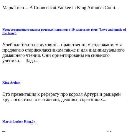
Марк Твен -- A Connecticut Yankee in King Arthur\'s Court...
Урок совершенствования речевых навыков в 10 классе по теме "Love and music of
the King"
Учебные тексты с духовно – нравственным содержанием я
предлагаю старшеклассникам также и для индивидуального
домашнего чтения. Они ориентированы на сильного
ученика. Зада...
King Arthur
Это презентация к реферату про короля Артура и рыцарей
круглого стола: о его жизни, деяниях, соратниках....
Martin Luther King,Jr.