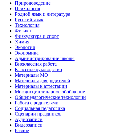
Природоведение
Психология
Родной язык и литература
Русский язык
Технология
Физика
Физкультура и спорт
Химия
Экология
Экономика
Администрирование школы
Внеклассная работа
Классное руководство
Материалы МО
Материалы для родителей
Материалы к аттестации
Междисциплинарное обобщение
Общепедагогические технологии
Работа с родителями
Социальная педагогика
Сценарии праздников
Аудиозаписи
Видеозаписи
Разное