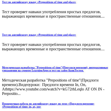
Тест по английскому языку «Prepositions of time and place»
Тест проверяет навыки употребления простых предлогов,
выражающих временные и пространственные отношения....
Тест по английскому языку «Prepositions of time and place»
Тест проверяет навыки употребления простых предлогов,
выражающих временные и пространственные отношения....
Методическая разработка "Prepositions of time"(Предлоги времени), интерактивные
упражнения на сервере LearningApps и тест на сайте БанкТестов.
Методическая разработка "Prepositions of time"(Предлоги
времени).Видеоуроки: Предлоги времени In, On,
Athttps://www.youtube.com/watch?v=kG72rhLeqlo AT ON IN -
Prepositio...
Проверочная работа по английскому языку по теме «Предлоги времени»
«Prepositions of time: in, at, on»