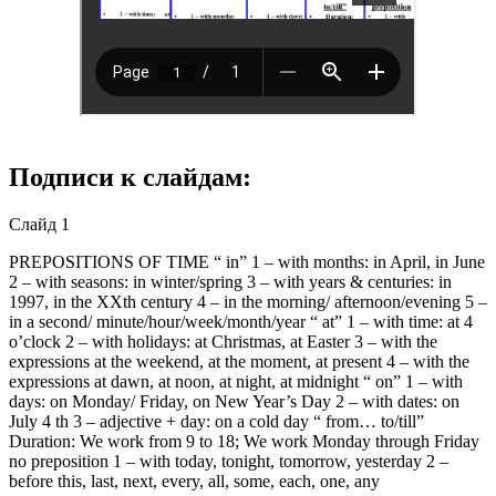
Подписи к слайдам:
Слайд 1
PREPOSITIONS OF TIME “ in” 1 – with months: in April, in June
2 – with seasons: in winter/spring 3 – with years & centuries: in
1997, in the XXth century 4 – in the morning/ afternoon/evening 5 –
in a second/ minute/hour/week/month/year “ at” 1 – with time: at 4
o’clock 2 – with holidays: at Christmas, at Easter 3 – with the
expressions at the weekend, at the moment, at present 4 – with the
expressions at dawn, at noon, at night, at midnight “ on” 1 – with
days: on Monday/ Friday, on New Year’s Day 2 – with dates: on
July 4 th 3 – adjective + day: on a cold day “ from… to/till”
Duration: We work from 9 to 18; We work Monday through Friday
no preposition 1 – with today, tonight, tomorrow, yesterday 2 –
before this, last, next, every, all, some, each, one, any