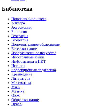
Библиотека
Поиск по библиотеке
Алгебра
Астрономия
Биология
География
Геометрия
Дополнительное образование
Естествознание
Изобразительное искусство
Иностранные языки
Информатика и ИКТ
История
Коррекционная педагогика
Краеведение
Литература
Математика
МХК
Музыка
ОБЖ
Обществознание
Право