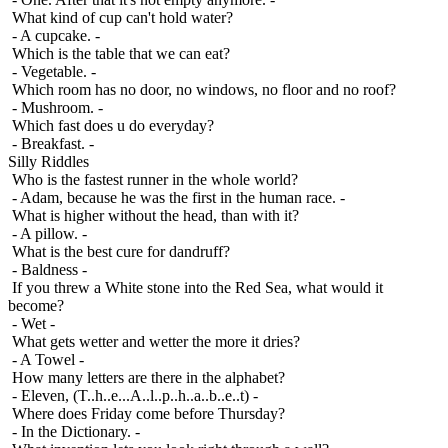
What kind of cup can't hold water?
- A cupcake. -
Which is the table that we can eat?
- Vegetable. -
Which room has no door, no windows, no floor and no roof?
- Mushroom. -
Which fast does u do everyday?
- Breakfast. -
Silly Riddles
Who is the fastest runner in the whole world?
- Adam, because he was the first in the human race. -
What is higher without the head, than with it?
- A pillow. -
What is the best cure for dandruff?
- Baldness -
If you threw a White stone into the Red Sea, what would it
become?
- Wet -
What gets wetter and wetter the more it dries?
- A Towel -
How many letters are there in the alphabet?
- Eleven, (T..h..e...A..l..p..h..a..b..e..t) -
Where does Friday come before Thursday?
- In the Dictionary. -