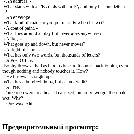
- An address. -
What starts with an 'E', ends with an 'E', and only has one letter in
it?
- An envelope. -
What kind of coat can you put on only when it's wet?
- A coat of paint. -
What flies around all day but never goes anywhere?
- A flag. -
What goes up and down, but never moves?
- A flight of stairs. -
What has only two words, but thousands of letters?
- A Post Office. -
Bobby throws a ball as hard as he can. It comes back to him, even
though nothing and nobody touches it. How?
- He throws it straight up. -
What has a hundred limbs, but cannot walk?
- A Tree. -
Three men were in a boat. It capsized, but only two got their hair
wet. Why?
- One was bald. -
Предварительный просмотр: