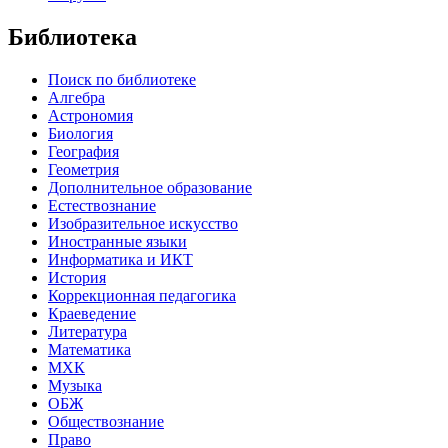
Библиотека
Поиск по библиотеке
Алгебра
Астрономия
Биология
География
Геометрия
Дополнительное образование
Естествознание
Изобразительное искусство
Иностранные языки
Информатика и ИКТ
История
Коррекционная педагогика
Краеведение
Литература
Математика
МХК
Музыка
ОБЖ
Обществознание
Право