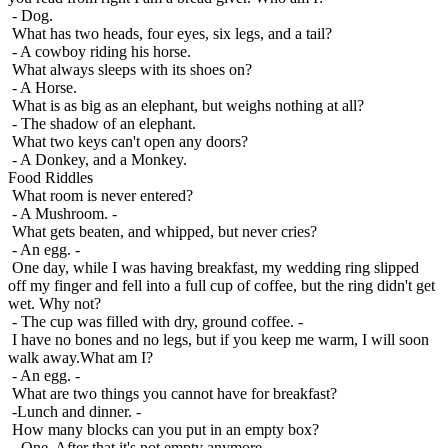
- Dog.
What has two heads, four eyes, six legs, and a tail?
- A cowboy riding his horse.
What always sleeps with its shoes on?
- A Horse.
What is as big as an elephant, but weighs nothing at all?
- The shadow of an elephant.
What two keys can't open any doors?
- A Donkey, and a Monkey.
Food Riddles
What room is never entered?
- A Mushroom. -
What gets beaten, and whipped, but never cries?
- An egg. -
One day, while I was having breakfast, my wedding ring slipped
off my finger and fell into a full cup of coffee, but the ring didn't get
wet. Why not?
- The cup was filled with dry, ground coffee. -
I have no bones and no legs, but if you keep me warm, I will soon
walk away.What am I?
- An egg. -
What are two things you cannot have for breakfast?
-Lunch and dinner. -
How many blocks can you put in an empty box?
- One. After that it's not empty anymore. -