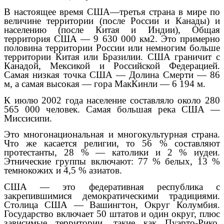
В настоящее время США—третья страна в мире по
величине территории (после России и Канады) и
населению (после Китая и Индии), Общая
территория США — 9 630 000 км2. Это примерно
половина территории России или немногим больше
территории Китая или Бразилии. США граничит с
Канадой, Мексикой и Российской Федерацией.
Самая низкая точка США — Долина Смерти — 86
м, а самая высокая — гора МакКинли — 6 194 м.
К июлю 2002 года население составляло около 280
565 000 человек. Самая большая река США —
Миссисипи.
Это многонациональная и многокультурная страна.
Что же касается религии, то 56 % составляют
протестанты, 28 % — католики и 2 % иудеи.
Этнические группы включают: 77 % белых, 13 %
темнокожих и 4,5 % азиатов.
США — это федеративная республика с
закрепившимися демократическими традициями.
Столица США — Вашингтон, Округ Колумбия.
Государство включает 50 штатов и один округ, плюс
зависимые территории, такие как Пуэрто-Рико,