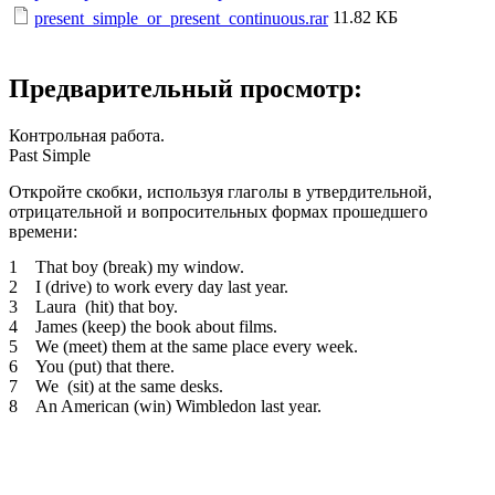
11.82 КБ
present_simple_or_present_continuous.rar
Предварительный просмотр:
Контрольная работа.
Past Simple
Откройте скобки, используя глаголы в утвердительной,
отрицательной и вопросительных формах прошедшего
времени:
1 That boy (break) my window.
2 I (drive) to work every day last year.
3 Laura (hit) that boy.
4 James (keep) the book about films.
5 We (meet) them at the same place every week.
6 You (put) that there.
7 We (sit) at the same desks.
8 An American (win) Wimbledon last year.