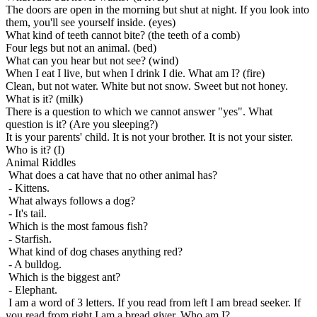
The doors are open in the morning but shut at night. If you look into
them, you'll see yourself inside. (eyes)
What kind of teeth cannot bite? (the teeth of a comb)
Four legs but not an animal. (bed)
What can you hear but not see? (wind)
When I eat I live, but when I drink I die. What am I? (fire)
Clean, but not water. White but not snow. Sweet but not honey.
What is it? (milk)
There is a question to which we cannot answer "yes". What
question is it? (Are you sleeping?)
It is your parents' child. It is not your brother. It is not your sister.
Who is it? (I)
Animal Riddles
What does a cat have that no other animal has?
- Kittens.
What always follows a dog?
- It's tail.
Which is the most famous fish?
- Starfish.
What kind of dog chases anything red?
- A bulldog.
Which is the biggest ant?
- Elephant.
I am a word of 3 letters. If you read from left I am bread seeker. If
you read from right I am a bread giver. Who am I?