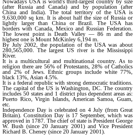
Nowadays USA is world's third-largest country by size
(after Russia and Canada) and by population (after
China and India). The total territory of the USA is
9,630,000 sq km. It is about half the size of Russia or
lightly larger than China or Brazil. The USA has
borders with Canada, Mexico and Russian Federation.
The lowest point is Death Valley — 86 m and the
highest one is Mount McKinley 6,194 m.
By July 2002, the population of the USA was about
280,565,000. The largest US river is the Mississippi
River.
It is a multicultural and multinational country. As to
religion there are 56% of Protestants, 28% of Catholics
and 2% of Jews. Ethnic groups include white 77%,
black 13%, Asian 4.5%.
It is a federal republic with strong democratic traditions.
The capital of the US is Washington, DC. The country
includes 50 states and 1 district plus dependent areas as:
Puerto Rico, Virgin Islands, American Samoa, Guam,
etc.
Independence Day is celebrated on 4 July (from Great
Britain). Constitution Day is 17 September, which was
approved in 1787. The chief of state is President George
W. Bush (since 20 January 2001) and Vice President
Richard B. Cheney (since 20 January 2001).