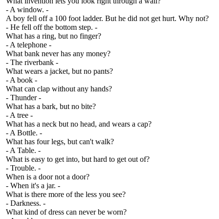
What invention lets you look right through a wall?
- A window. -
A boy fell off a 100 foot ladder. But he did not get hurt. Why not?
- He fell off the bottom step. -
What has a ring, but no finger?
- A telephone -
What bank never has any money?
- The riverbank -
What wears a jacket, but no pants?
- A book -
What can clap without any hands?
- Thunder -
What has a bark, but no bite?
- A tree -
What has a neck but no head, and wears a cap?
- A Bottle. -
What has four legs, but can't walk?
- A Table. -
What is easy to get into, but hard to get out of?
- Trouble. -
When is a door not a door?
- When it's a jar. -
What is there more of the less you see?
- Darkness. -
What kind of dress can never be worn?