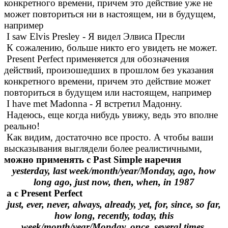
конкретного времени, причем это действие уже не
может повториться ни в настоящем, ни в будущем,
например
I saw Elvis Presley - Я видел Элвиса Пресли
К сожалению, больше никто его увидеть не может.
Present Perfect применяется для обозначения
действий, произошедших в прошлом без указания
конкретного времени, причем это действие может
повториться в будущем или настоящем, например
I have met Madonna - Я встретил Мадонну.
Надеюсь, еще когда нибудь увижу, ведь это вполне
реально!
Как видим, достаточно все просто. А чтобы ваши
высказывания выглядели более реалистичными,
можно применять с Past Simple наречия
yesterday, last week/month/year/Monday, ago, how
long ago, just now, then, when, in 1987
а с Present Perfect
just, ever, never, always, already, yet, for, since, so far,
how long, recently, today, this
week/month/year/Monday, once, several times.