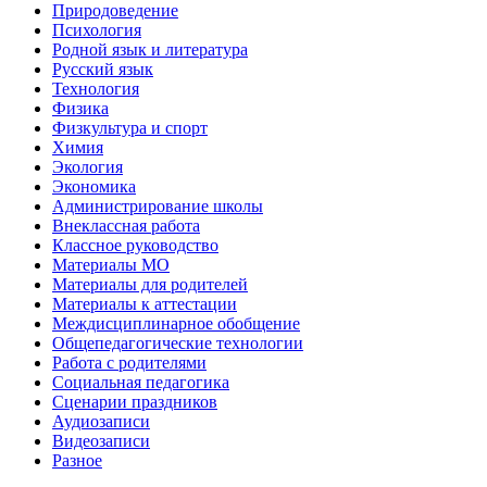
Природоведение
Психология
Родной язык и литература
Русский язык
Технология
Физика
Физкультура и спорт
Химия
Экология
Экономика
Администрирование школы
Внеклассная работа
Классное руководство
Материалы МО
Материалы для родителей
Материалы к аттестации
Междисциплинарное обобщение
Общепедагогические технологии
Работа с родителями
Социальная педагогика
Сценарии праздников
Аудиозаписи
Видеозаписи
Разное